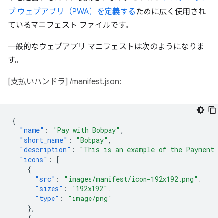
ブ ウェブアプリ（PWA）を定義する
ために広く使用され
ているマニフェスト ファイルです。
一般的なウェブアプリ マニフェストは次のようになりま
す。
[支払いハンドラ] /manifest.json:
{
"name"
:
"Pay with Bobpay"
,
"short_name"
:
"Bobpay"
,
"description"
:
"This is an example of the Payment
"icons"
:
[
{
"src"
:
"images/manifest/icon-192x192.png"
,
"sizes"
:
"192x192"
,
"type"
:
"image/png"
},
{