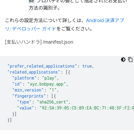
me
プロパティの値として指定されたお支払い
方法の識別子。
これらの設定方法について詳しくは、
Android 決済アプ
リ: デベロッパー ガイド
をご覧ください。
[支払いハンドラ] /manifest.json
"prefer_related_applications"
:
true
,
"related_applications"
:
[{
"platform"
:
"play"
,
"id"
:
"xyz.bobpay.app"
,
"min_version"
:
"1"
,
"fingerprints"
:
[{
"type"
:
"sha256_cert"
,
"value"
:
"92:5A:39:05:C5:B9:EA:BC:71:48:5F:F2:
}]
}]