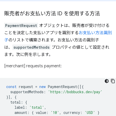
販売者がお支払い方法 ID を使用する方法
PaymentRequest
オブジェクトは、販売者が受け付ける
ことを決定した支払いアプリを識別する
お支払い方法識別
子
のリストで構築されます。お支払い方法の識別子
は、
supportedMethods
プロパティの値として設定され
ます。次に例を示します。
[merchant] requests payment:
const
request
=
new
PaymentRequest
([{
supportedMethods
:
'https://bobbucks.dev/pay'
}],
{
total
:
{
label
:
'total'
,
amount
:
{
value
:
'10'
,
currency
:
'USD'
}