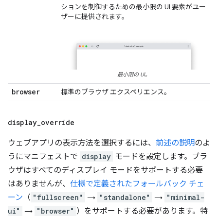
ションを制御するための最小限の UI 要素がユー
ザーに提供されます。
最小限の UI。
browser
標準のブラウザ エクスペリエンス。
display
_
override
ウェブアプリの表示方法を選択するには、
前述の説明
のよ
うにマニフェストで
display
モードを設定します。ブラ
ウザはすべてのディスプレイ モードをサポートする必要
はありませんが、
仕様で定義されたフォールバック チェ
ーン
（
"fullscreen"
→
"standalone"
→
"minimal-
ui"
→
"browser"
）をサポートする必要があります。特