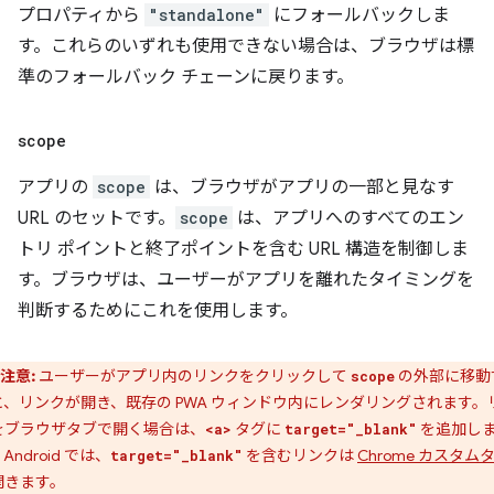
プロパティから
"standalone"
にフォールバックしま
す。これらのいずれも使用できない場合は、ブラウザは標
準のフォールバック チェーンに戻ります。
scope
アプリの
scope
は、ブラウザがアプリの一部と見なす
URL のセットです。
scope
は、アプリへのすべてのエン
トリ ポイントと終了ポイントを含む URL 構造を制御しま
す。ブラウザは、ユーザーがアプリを離れたタイミングを
判断するためにこれを使用します。
注意:
ユーザーがアプリ内のリンクをクリックして
の外部に移動
scope
と、リンクが開き、既存の PWA ウィンドウ内にレンダリングされます。
をブラウザタブで開く場合は、
タグに
を追加し
<a>
target="_blank"
Android では、
を含むリンクは
Chrome カスタム
target="_blank"
開きます。