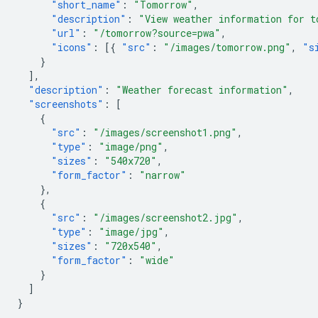
"short_name"
:
"Tomorrow"
,
"description"
:
"View weather information for t
"url"
:
"/tomorrow?source=pwa"
,
"icons"
:
[{
"src"
:
"/images/tomorrow.png"
,
"s
}
],
"description"
:
"Weather forecast information"
,
"screenshots"
:
[
{
"src"
:
"/images/screenshot1.png"
,
"type"
:
"image/png"
,
"sizes"
:
"540x720"
,
"form_factor"
:
"narrow"
},
{
"src"
:
"/images/screenshot2.jpg"
,
"type"
:
"image/jpg"
,
"sizes"
:
"720x540"
,
"form_factor"
:
"wide"
}
]
}