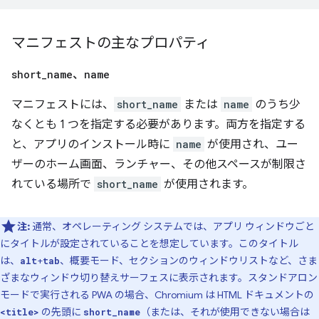
マニフェストの主なプロパティ
short
_
name
、
name
マニフェストには、
short_name
または
name
のうち少
なくとも 1 つを指定する必要があります。両方を指定する
と、アプリのインストール時に
name
が使用され、ユー
ザーのホーム画面、ランチャー、その他スペースが制限さ
れている場所で
short_name
が使用されます。
注:
通常、オペレーティング システムでは、アプリ ウィンドウごと
にタイトルが設定されていることを想定しています。このタイトル
は、
+
、概要モード、セクションのウィンドウリストなど、さま
alt
tab
ざまなウィンドウ切り替えサーフェスに表示されます。スタンドアロン
モードで実行される PWA の場合、Chromium は HTML ドキュメントの
の先頭に
（または、それが使用できない場合は
<title>
short_name