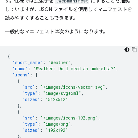
す。仕様では拡張子を
.webmanifest
にすることを推奨
していますが、JSON ファイルを使用してマニフェストを
読みやすくすることもできます。
一般的なマニフェストは次のようになります。
{
"short_name"
:
"Weather"
,
"name"
:
"Weather: Do I need an umbrella?"
,
"icons"
:
[
{
"src"
:
"/images/icons-vector.svg"
,
"type"
:
"image/svg+xml"
,
"sizes"
:
"512x512"
},
{
"src"
:
"/images/icons-192.png"
,
"type"
:
"image/png"
,
"sizes"
:
"192x192"
},