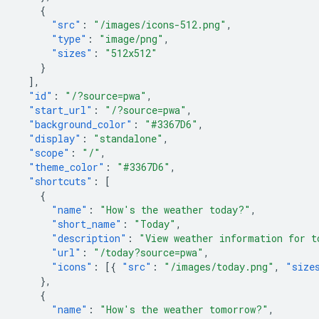
{
"src"
:
"/images/icons-512.png"
,
"type"
:
"image/png"
,
"sizes"
:
"512x512"
}
],
"id"
:
"/?source=pwa"
,
"start_url"
:
"/?source=pwa"
,
"background_color"
:
"#3367D6"
,
"display"
:
"standalone"
,
"scope"
:
"/"
,
"theme_color"
:
"#3367D6"
,
"shortcuts"
:
[
{
"name"
:
"How's the weather today?"
,
"short_name"
:
"Today"
,
"description"
:
"View weather information for t
"url"
:
"/today?source=pwa"
,
"icons"
:
[{
"src"
:
"/images/today.png"
,
"size
},
{
"name"
:
"How's the weather tomorrow?"
,