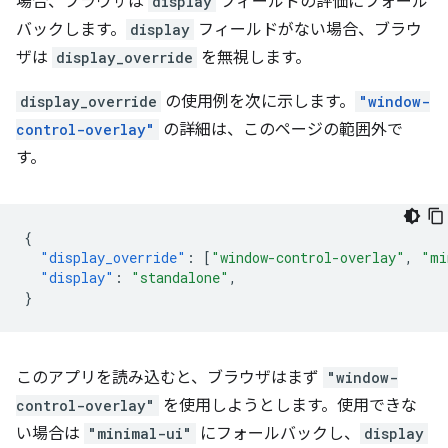
場合、ブラウザは
display
フィールドの評価にフォール
バックします。
display
フィールドがない場合、ブラウ
ザは
display_override
を無視します。
display_override
の使用例を次に示します。
"window-
control-overlay"
の詳細は、このページの範囲外で
す。
{
"display_override"
:
[
"window-control-overlay"
,
"mi
"display"
:
"standalone"
,
}
このアプリを読み込むと、ブラウザはまず
"window-
control-overlay"
を使用しようとします。使用できな
い場合は
"minimal-ui"
にフォールバックし、
display