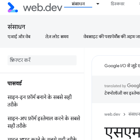
संसाधन
डिस्कवर
संसाधन
एआई और वेब
तेज़ लोड समय
वेबसाइट की परफ़ॉर्मेंस की अहम जानक
Google I/O से जुड़े 
पासवर्ड
टेक्नोलॉजी का इस्तेमाल
साइन-इन फ़ॉर्म बनाने के सबसे सही
तरीके
web.dev
संसाधन
साइन-अप फ़ॉर्म इस्तेमाल करने के सबसे
सही तरीके
एसएमए