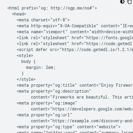
<html prefix="og: http://ogp.me/ns#">

  <head>

    <meta charset="utf-8">

    <meta http-equiv="X-UA-Compatible" content="IE=ed
    <meta name="viewport" content="width=device-width
    <link rel="stylesheet" href="https://fonts.googl
    <link rel="stylesheet" href="https://code.getmdl.
    <script defer src="https://code.getmdl.io/1.2.1/m
    <style>

      body {

        margin: 2em;

      }

    </style>

    <meta property="og:title" content="Enjoy Firework
    <meta property="og:description"

          content="Fireworks are beautiful. This arti
    <meta property="og:image"

          content="https://developers.google.com/web/
    <meta property="og:url"

          content="https://example.com/discovery-and-
    <meta property="og:type" content="website">

    <meta name="twitter:card" content="summary_large