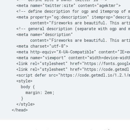
    <meta name="twitter:site" content="agektmr">

    <!-- define description for ogp and itemprop of m
    <meta property="og:description" itemprop="descrip
          content="Fireworks are beautiful. This arti
    <!-- general description (separate with ogp and m
    <meta name="description"

          content="Fireworks are beautiful. This arti
    <meta charset="utf-8">

    <meta http-equiv="X-UA-Compatible" content="IE=ed
    <meta name="viewport" content="width=device-width
    <link rel="stylesheet" href="https://fonts.googl
    <link rel="stylesheet" href="https://code.getmdl.
    <script defer src="https://code.getmdl.io/1.2.1/m
    <style>

      body {

        margin: 2em;

      }

    </style>
