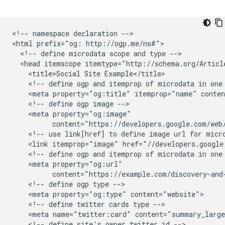
<!-- namespace declaration -->

<html prefix="og: http://ogp.me/ns#">

  <!-- define microdata scope and type -->

  <head itemscope itemtype="http://schema.org/Article
    <title>Social Site Example</title>

    <!-- define ogp and itemprop of microdata in one 
    <meta property="og:title" itemprop="name" conten
    <!-- define ogp image -->

    <meta property="og:image"

          content="https://developers.google.com/web/
    <!-- use link[href] to define image url for micro
    <link itemprop="image" href="//developers.google
    <!-- define ogp and itemprop of microdata in one 
    <meta property="og:url"

          content="https://example.com/discovery-and-
    <!-- define ogp type -->

    <meta property="og:type" content="website">

    <!-- define twitter cards type -->

    <meta name="twitter:card" content="summary_large
    <!-- define site's owner twitter id -->
