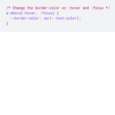
/* Change the border-color on :hover and :focus */
a
:
where
(
:
hover
,
:
focus
)
{
--border-color
:
var
(
--text-color
);
}