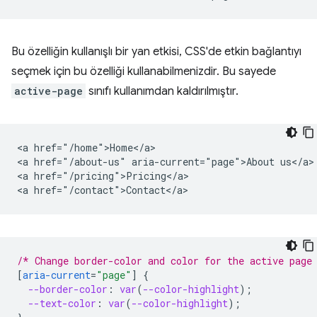
Bu özelliğin kullanışlı bir yan etkisi, CSS'de etkin bağlantıyı
seçmek için bu özelliği kullanabilmenizdir. Bu sayede
active-page
sınıfı kullanımdan kaldırılmıştır.
<a href="/home">Home</a>

<a href="/about-us" aria-current="page">About us</a>

<a href="/pricing">Pricing</a>

/* Change border-color and color for the active page
[
aria-current
=
"page"
]
{
--border-color
:
var
(
--color-highlight
);
--text-color
:
var
(
--color-highlight
);