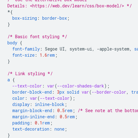
Details: <https://web.dev/learn/css/box-model/> */
*
{
box-sizing
:
border-box
;
}
/* Basic font styling */
body
{
font-family
:
Segoe
UI
,
system-ui
,
-
apple-system
,
s
font-size
:
1.6
rem
;
}
/* Link styling */
a
{
--text-color
:
var
(
--color-shades-dark
);
border-block-end
:
3
px
solid
var
(
--border-color
,
tr
color
:
var
(
--text-color
);
display
:
inline-block
;
margin-block-end
:
0.5
rem
;
/* See note at the botto
margin-inline-end
:
0.5
rem
;
padding
:
0.1
rem
;
text-decoration
:
none
;
}