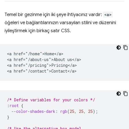
Temel bir gezinme için iki şeye ihtiyacınız vardır:
<a>
öğeleri ve bağlantılarınızın varsayılan stilini ve düzenini
iyileştirmek için birkaç satır CSS.
<a href="/home">Home</a>

<a href="/about-us">About us</a>

<a href="/pricing">Pricing</a>

/* Define variables for your colors */
:
root
{
--color-shades-dark
:
rgb
(
25
,
25
,
25
);
}
/* Use the alternative box model