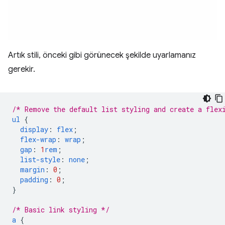
Artık stili, önceki gibi görünecek şekilde uyarlamanız
gerekir.
/* Remove the default list styling and create a flex
ul
{
display
:
flex
;
flex-wrap
:
wrap
;
gap
:
1
rem
;
list-style
:
none
;
margin
:
0
;
padding
:
0
;
}
/* Basic link styling */
a
{