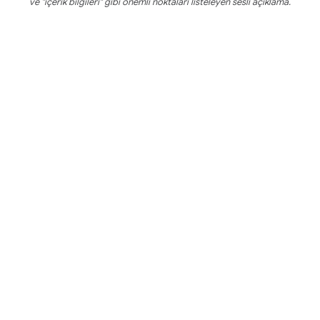
ve "içerik bilgileri" gibi önemli noktaları listeleyen sesli açıklama.