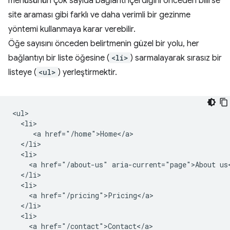
menüsünün çok sayıda bağlantı içerdiğini önceden bilirse
site araması gibi farklı ve daha verimli bir gezinme
yöntemi kullanmaya karar verebilir.
Öğe sayısını önceden belirtmenin güzel bir yolu, her
bağlantıyı bir liste öğesine (
<li>
) sarmalayarak sırasız bir
listeye (
<ul>
) yerleştirmektir.
<ul>

  <li>

     <a href="/home">Home</a>

  </li>

  <li>

    <a href="/about-us" aria-current="page">About us<
  </li>

  <li>

    <a href="/pricing">Pricing</a>

  </li>

  <li>

    <a href="/contact">Contact</a>
