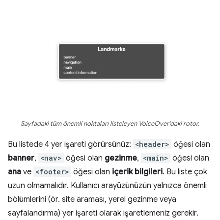
Sayfadaki tüm önemli noktaları listeleyen VoiceOver'daki rotor.
Bu listede 4 yer işareti görürsünüz:
<header>
öğesi olan
banner
,
<nav>
öğesi olan
gezinme
,
<main>
öğesi olan
ana
ve
<footer>
öğesi olan
içerik bilgileri
. Bu liste çok
uzun olmamalıdır. Kullanıcı arayüzünüzün yalnızca önemli
bölümlerini (ör. site araması, yerel gezinme veya
sayfalandırma) yer işareti olarak işaretlemeniz gerekir.