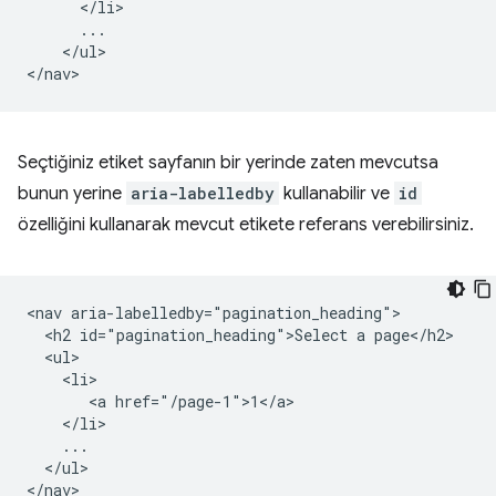
      </li>

      ...

    </ul>

Seçtiğiniz etiket sayfanın bir yerinde zaten mevcutsa
bunun yerine
aria-labelledby
kullanabilir ve
id
özelliğini kullanarak mevcut etikete referans verebilirsiniz.
<nav aria-labelledby="pagination_heading">

  <h2 id="pagination_heading">Select a page</h2>

  <ul>

    <li>

       <a href="/page-1">1</a>

    </li>

    ...

  </ul>
