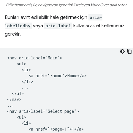
Etiketlenmemiş üç navigasyon işaretini listeleyen VoiceOver'daki rotor.
Bunları ayırt edilebilir hale getirmek için
aria-
labelledby
veya
aria-label
kullanarak etiketlemeniz
gerekir.
<nav aria-label="Main">

    <ul>

      <li>

         <a href="/home">Home</a>

      </li>

      ...

  </ul>

</nav>

...

<nav aria-label="Select page">

    <ul>

      <li>

         <a href="/page-1">1</a>
