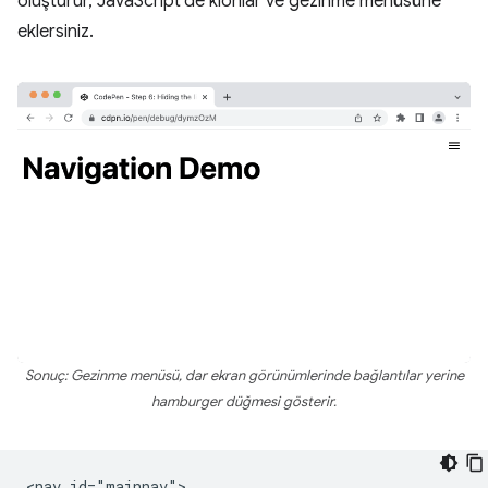
oluşturur, JavaScript'de klonlar ve gezinme menüsüne
eklersiniz.
Sonuç: Gezinme menüsü, dar ekran görünümlerinde bağlantılar yerine
hamburger düğmesi gösterir.
<nav id="mainnav">
