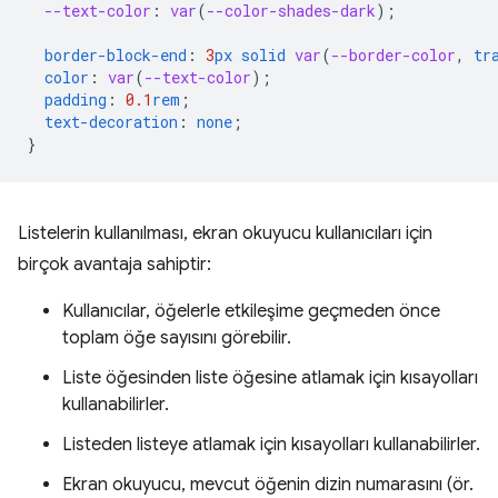
--text-color
:
var
(
--color-shades-dark
);
border-block-end
:
3
px
solid
var
(
--border-color
,
tr
color
:
var
(
--text-color
);
padding
:
0.1
rem
;
text-decoration
:
none
;
}
Listelerin kullanılması, ekran okuyucu kullanıcıları için
birçok avantaja sahiptir:
Kullanıcılar, öğelerle etkileşime geçmeden önce
toplam öğe sayısını görebilir.
Liste öğesinden liste öğesine atlamak için kısayolları
kullanabilirler.
Listeden listeye atlamak için kısayolları kullanabilirler.
Ekran okuyucu, mevcut öğenin dizin numarasını (ör.