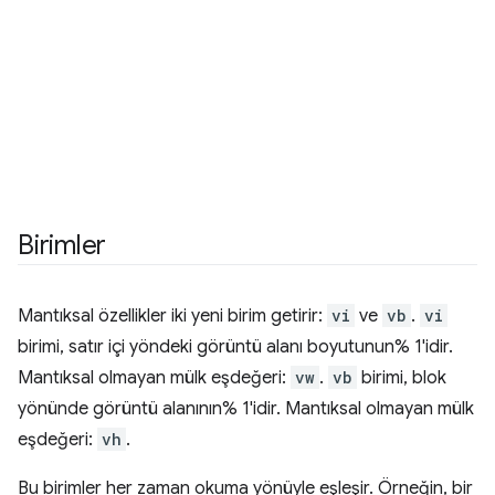
Birimler
Mantıksal özellikler iki yeni birim getirir:
vi
ve
vb
.
vi
birimi, satır içi yöndeki görüntü alanı boyutunun% 1'idir.
Mantıksal olmayan mülk eşdeğeri:
vw
.
vb
birimi, blok
yönünde görüntü alanının% 1'idir. Mantıksal olmayan mülk
eşdeğeri:
vh
.
Bu birimler her zaman okuma yönüyle eşleşir. Örneğin, bir