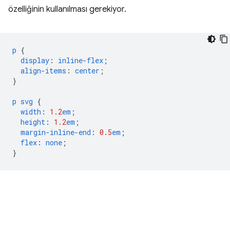
özelliğinin kullanılması gerekiyor.
p
{
display
:
inline-flex
;
align-items
:
center
;
}
p
svg
{
width
:
1.2
em
;
height
:
1.2
em
;
margin-inline-end
:
0.5
em
;
flex
:
none
;
}