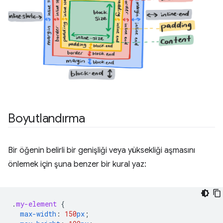
Boyutlandırma
Bir öğenin belirli bir genişliği veya yüksekliği aşmasını
önlemek için şuna benzer bir kural yaz:
.
my-element
{
max-width
:
150
px
;