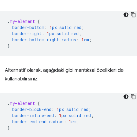
.
my-element
{
border-bottom
:
1
px
solid
red
;
border-right
:
1
px
solid
red
;
border-bottom-right-radius
:
1
em
;
}
Alternatif olarak, aşağıdaki gibi mantıksal özellikleri de
kullanabilirsiniz:
.
my-element
{
border-block-end
:
1
px
solid
red
;
border-inline-end
:
1
px
solid
red
;
border-end-end-radius
:
1
em
;
}