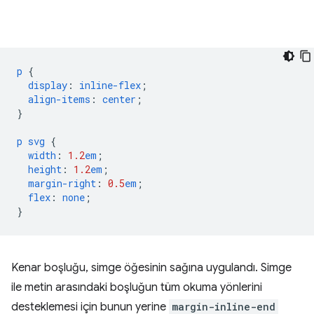
p
{
display
:
inline-flex
;
align-items
:
center
;
}
p
svg
{
width
:
1.2
em
;
height
:
1.2
em
;
margin-right
:
0.5
em
;
flex
:
none
;
}
Kenar boşluğu, simge öğesinin sağına uygulandı. Simge
ile metin arasındaki boşluğun tüm okuma yönlerini
desteklemesi için bunun yerine
margin-inline-end