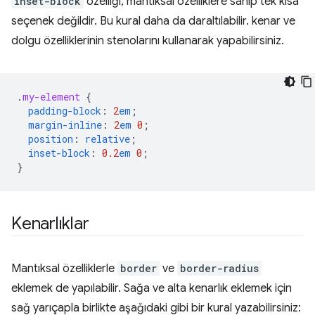
inset-block
özelliği, mantıksal özelliklere sahip tek kısa
seçenek değildir. Bu kural daha da daraltılabilir. kenar ve
dolgu özelliklerinin stenolarını kullanarak yapabilirsiniz.
.
my-element
{
padding-block
:
2
em
;
margin-inline
:
2
em
0
;
position
:
relative
;
inset-block
:
0.2
em
0
;
}
Kenarlıklar
Mantıksal özelliklerle
border
ve
border-radius
eklemek de yapılabilir. Sağa ve alta kenarlık eklemek için
sağ yarıçapla birlikte aşağıdaki gibi bir kural yazabilirsiniz: