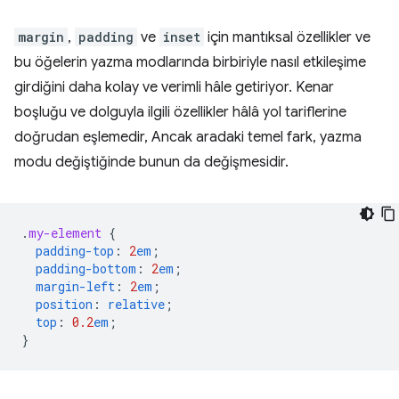
margin
,
padding
ve
inset
için mantıksal özellikler ve
bu öğelerin yazma modlarında birbiriyle nasıl etkileşime
girdiğini daha kolay ve verimli hâle getiriyor. Kenar
boşluğu ve dolguyla ilgili özellikler hâlâ yol tariflerine
doğrudan eşlemedir, Ancak aradaki temel fark, yazma
modu değiştiğinde bunun da değişmesidir.
.
my-element
{
padding-top
:
2
em
;
padding-bottom
:
2
em
;
margin-left
:
2
em
;
position
:
relative
;
top
:
0.2
em
;
}