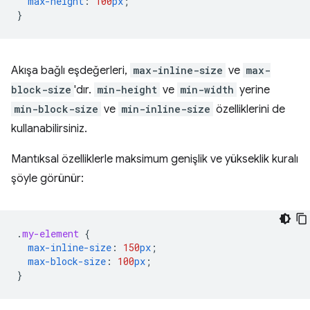
max-height
:
100
px
;
}
Akışa bağlı eşdeğerleri,
max-inline-size
ve
max-
block-size
'dır.
min-height
ve
min-width
yerine
min-block-size
ve
min-inline-size
özelliklerini de
kullanabilirsiniz.
Mantıksal özelliklerle maksimum genişlik ve yükseklik kuralı
şöyle görünür:
.
my-element
{
max-inline-size
:
150
px
;
max-block-size
:
100
px
;
}