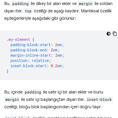
Bu,
padding
ile dikey bir alan ekler ve
margin
ile soldan
dışarı iter.
top
özelliği de aşağı kaydırır. Mantıksal özellik
eşdeğerleriyle aşağıdaki gibi görünür:
.
my-element
{
padding-block-start
:
2
em
;
padding-block-end
:
2
em
;
margin-inline-start
:
2
em
;
position
:
relative
;
inset-block-start
:
0.2
em
;
}
Bu, içinde
padding
ile satır içi bir alan ekler ve bunu
margin
ile satır içi başlangıçtan dışarı iter.
inset-block
özelliği, bloğu blok başlangıcından içeri doğru taşır.