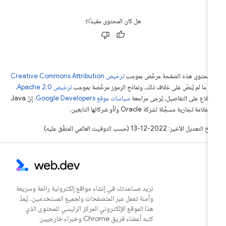
هل كان المحتوى مفيدًا؟
ّ محتوى هذه الصفحة مرخّص بموجب
ترخيص Creative Commons Attribution
4‏
ما لم يُنصّ على خلاف ذلك، ونماذج الرموز مرخّصة بموجب
ترخيص Apache 2.0‏
.
اطّلاع على التفاصيل، يُرجى مراجعة
سياسات موقع Google Developers‏
. إنّ Java
لامة تجارية مسجَّلة لشركة Oracle و/أو شركائها التابعين.
التعديل الأخير: 2022-12-13 (حسب التوقيت العالمي المتفَّق عليه)
نريد مساعدتك في إنشاء مواقع إلكترونية رائعة وسريعة
وآمنة تعمل عبر المتصفحات ولجميع المستخدمين. يُعدّ
هذا الموقع الإلكتروني المركز الرئيسي للمحتوى الذي
كتبه أعضاء فريق Chrome وخبراء خارجيين