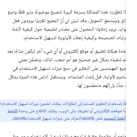
يزا
: تطوّرت هذه المشكلة بسرعة كبيرة لتصبح موضوعًا يثير قلقًا واسع
نطاق ويستحق التمويل. وقد تبيّن لي أنّ الجميع تقريبًا يريدون فعل
صواب. يريد زملاؤنا الحصول على مصادر تعليمية حول كيفية اتّخاذ
إجراءات الصحيحة وكيفية إعطاء الأولوية لتسهيل الاستخدام.
ّ إعادة هيكلة تطبيق أو موقع إلكتروني أو أي شيء آخر ليكون متاحًا بعد
 تم تنفيذه بشكل غير صحيح هو أمر
صعب
. لذلك، يتضمّن عملي
جيع المهندسين على التفكير في دمج ميزات تسهيل الاستخدام في
تصاميم الأولية، قبل إنشاء المنتجات. ويستقبل الناس هذه الميزة بشكل
د جدًا، بل إنّهم متحمّسون لها.
ظة:
باستخدام التطوير المستند إلى المكوّنات، يمكنك تضمين ميزات تسهيل الاستخدام في
ساسية لموقعك الإلكتروني أو تطبيقك على الويب. يمكنك الاطّلاع على وحدة
الأنماط
 وأنظمة التصميم
ضمن &quot;التعرّف على ميزات تسهيل الاستخدام&quot;.
 أواجه أي مقاومة حقيقية لدمج ميزات تسهيل الاستخدام سوى مرة