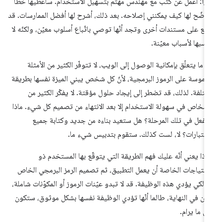
يزا
: أعمل عن كثب مع مهندس مهتم بتسهيل الاستخدام. سأعطيها خطأً
وضّح لها كيف يمكنني إصلاحه. بعد ذلك، أشرح لها أفضل الممارسات. قد
لع على مستندات أخرى وتجد أنّها توصي باتّباع أسلوب معيّن، ولكنّه لا
اسبها لأسباب معيّنة.
 ما يتعلّق بإمكانية الوصول إلى الويب، لا تتوفّر الكثير من الأمثلة
ملموسة على الرموز البرمجية، لأنّ كل شخص يبني الميزة نفسها بطريقة
تلفة. لذلك، قد تضطر إلى إيجاد حلول مؤقتة. لا يفكّر الكثير من
أشخاص في سهولة الاستخدام إلا بعد الانتهاء من تصميم كل شيء. ماذا
فعل في تلك المرحلة؟ هل ستعيد بناءه من جديد وكتابة جميع
اختبارات؟ لا، لست كذلك. ستقوم بتدبيس شيء ما.
ذا يعني أنّه عليك فهم الطريقة التي يتوقّع بها المستخدم ذو
احتياجات الخاصة أن يعمل التطبيق، ثم تصميم الرمز البرمجي الخاص
 لكي يؤدي هذه الوظيفة. قد لا تبدو عيّنات الرموز أو المكوّنات شاملة،
كن في النهاية، طالما أنّها تؤدي الوظيفة نفسها بشكل موثوق، ستكون
ى ما يرام.