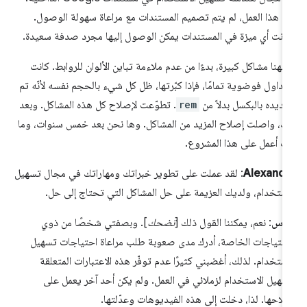
ل هذا العمل، لم يتم تصميم المستندات مع مراعاة سهولة الوصول.
انت أي ميزة في المستندات يمكن الوصول إليها مجرد صدفة سعيدة.
جهنا مشاكل كبيرة، بدءًا من عدم ملاءمة تباين الألوان للروابط. كانت
جداول فوضوية تمامًا، فإذا كبّرتها، ظل كل شيء بالحجم نفسه لأنّه تم
ديده بالبكسل بدلاً من
rem
. تطوّعت لإصلاح كل هذه المشاكل. وبعد
ك، واصلت إصلاح المزيد من المشاكل. وها نحن بعد خمس سنوات، وما
ت أعمل على هذا المشروع.
Alexandr
: لقد عملت على تطوير خبراتك ومهاراتك في مجال تسهيل
استخدام، ولديك العزيمة على حل المشاكل التي تحتاج إلى حل.
ناس
: نعم، يمكننا القول ذلك [
تضحك
]. وبصفتي شخصًا من ذوي
احتياجات الخاصة، أدرك مدى صعوبة طلب مراعاة احتياجات تسهيل
استخدام. لذلك، أغضبني كثيرًا عدم توفّر هذه الاعتبارات المتعلقة
سهيل الاستخدام لزملائي في العمل. ولم يكن أحد آخر يعمل على
لاحها. لذا، دخلت إلى هذه الفيديوهات وعدّلتها.