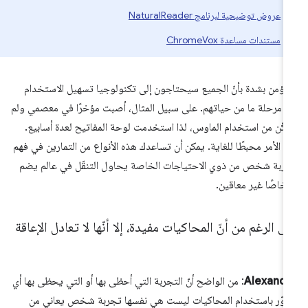
عروض توضيحية لبرنامج NaturalReader
مستندات مساعدة ChromeVox
ا أؤمن بشدة بأنّ الجميع سيحتاجون إلى تكنولوجيا تسهيل الاستخدام
 مرحلة ما من حياتهم. على سبيل المثال، أصبت مؤخرًا في معصمي ولم
مكّن من استخدام الماوس، لذا استخدمت لوحة المفاتيح لعدة أسابيع.
ن الأمر محبطًا للغاية. يمكن أن تساعدك هذه الأنواع من التمارين في فهم
ربة شخص من ذوي الاحتياجات الخاصة يحاول التنقّل في عالم يضم
خاصًا غير معاقين.
ى الرغم من أنّ المحاكيات مفيدة، إلا أنّها لا تعادل الإعاقة
Alexandr
: من الواضح أنّ التجربة التي أحظى بها أو التي يحظى بها أي
وّر باستخدام المحاكيات ليست هي نفسها تجربة شخص يعاني من