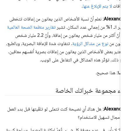
إعاقات
لا يتم الإبلاغ عنها
.
Alexandr
: نعلم أنّ نسبة الأشخاص الذين يعانون من إعاقات تتخطى
لـ 1% من إجمالي عدد السكان. تشير
تقارير منظمة الصحة العالمية
إلى أنّ أكثر من مليار شخص يعانون من إعاقة، وأنّ 2.2 مليار شخص
انون من
نوع من مشاكل الرؤية
. تتفاوت شدة الإعاقة البصرية، وبالطبع،
 يعتبر بعض الأشخاص الذين يعانون من إعاقات بصرية أنفسهم معاقين.
ع ذلك، تؤثّر هذه المشاكل في التفاعل على الويب.
يسا
: هذا صحيح.
ناء مجموعة خبراتك الخاصة
Alexandr
: هل هناك أي نصيحة كنت تتمنّى لو تلقّيتها قبل بدء العمل
 مجال تسهيل الاستخدام؟
يزا
: لا بأس في عدم معرفة كل شيء. تُعدّ إمكانية الوصول مساحة كبيرة