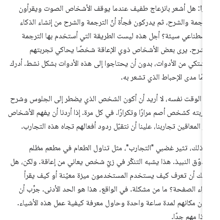
يزا
: هل أشعر بانزعاج طفيف عندما يوقف الأشخاص الصوت ويقرأون
ترجمة والشرح، ثم يدركون فجأة أنّ الترجمة والشرح من إنشاء الذكاء
اصطناعي سيئة؟ أجل هذه ليست الطريقة التي أستخدم بها الترجمة
لشرح. يرى بعض الأشخاص ذوي الإعاقة شخصًا يحاكي تجربتهم
شتكي من الأدوات، بدون أن يحتاجوا إلى هذه الأدوات بشكل نشط. أدرك
امًا مدى الإحباط الذي تشعر به.
 الوقت نفسه، لا أريد أن أكون الشخص الذي يضطر إلى الجلوس وشرح
ربته كشخص أصم مرارًا وتكرارًا. في كل مرة. إذا أردنا أن يفهم الأشخاص
ر المعاقين تجاربنا، علينا أن نتقبّل ردود أفعالهم تجاه هذه التجارب.
 ذلك، تثير غضبي "التجارب"، مثل تناول الطعام في مطعم مظلم
ذوّق النبيذ. هذا يشبه التنكّر في زيّ شخص يعاني من إعاقة. ولكن، هل
مك أن تعرف كيف يستخدم المستخدمون ميزة معيّنة أو كيف يقرأ
قراء الصفحة؟ ما من مشكلة. في الواقع، هذا هو الحد الأدنى. جرِّب أن
ون مكانهم لمدة ساعة واحدة وحاول معرفة كيفية عمل هذه الأشياء.
ذا مهم جدًا.