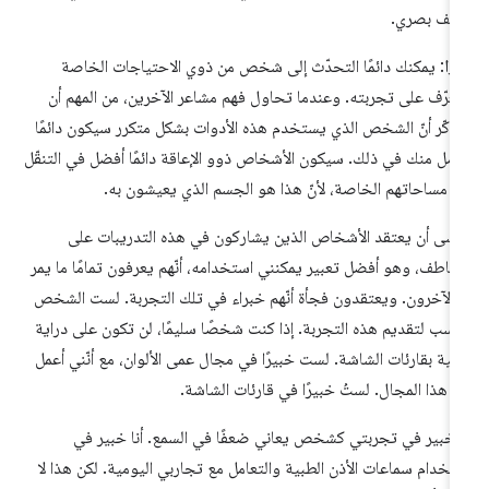
عف بصري.
يزا
: يمكنك دائمًا التحدّث إلى شخص من ذوي الاحتياجات الخاصة
تعرّف على تجربته. وعندما تحاول فهم مشاعر الآخرين، من المهم أن
ذكّر أنّ الشخص الذي يستخدم هذه الأدوات بشكل متكرر سيكون دائمًا
ضل منك في ذلك. سيكون الأشخاص ذوو الإعاقة دائمًا أفضل في التنقّل
 مساحاتهم الخاصة، لأنّ هذا هو الجسم الذي يعيشون به.
شى أن يعتقد الأشخاص الذين يشاركون في هذه التدريبات على
تعاطف، وهو أفضل تعبير يمكنني استخدامه، أنّهم يعرفون تمامًا ما يمر
 الآخرون. ويعتقدون فجأة أنّهم خبراء في تلك التجربة. لست الشخص
أنسب لتقديم هذه التجربة. إذا كنت شخصًا سليمًا، لن تكون على دراية
فية بقارئات الشاشة. لست خبيرًا في مجال عمى الألوان، مع أنّني أعمل
 هذا المجال. لستُ خبيرًا في قارئات الشاشة.
ا خبير في تجربتي كشخص يعاني ضعفًا في السمع. أنا خبير في
تخدام سماعات الأذن الطبية والتعامل مع تجاربي اليومية. لكن هذا لا