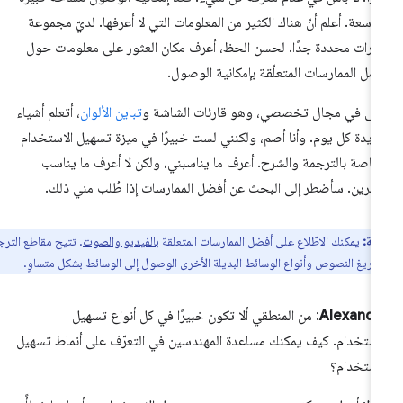
اسعة. أعلم أنّ هناك الكثير من المعلومات التي لا أعرفها. لديّ مجموعة
ارات محددة جدًا. لحسن الحظ، أعرف مكان العثور على معلومات حول
ضل الممارسات المتعلّقة بإمكانية الوصول.
ى في مجال تخصصي، وهو قارئات الشاشة و
تباين الألوان
، أتعلم أشياء
يدة كل يوم. وأنا أصم، ولكنني لست خبيرًا في ميزة تسهيل الاستخدام
خاصة بالترجمة والشرح. أعرف ما يناسبني، ولكن لا أعرف ما يناسب
آخرين. سأضطر إلى البحث عن أفضل الممارسات إذا طُلب مني ذلك.
ظة:
يمكنك الاطّلاع على أفضل الممارسات المتعلقة
بالفيديو والصوت
. تتيح مقاطع الترجمة
فريغ النصوص وأنواع الوسائط البديلة الأخرى الوصول إلى الوسائط بشكل متساوٍ.
Alexandr
: من المنطقي ألا تكون خبيرًا في كل أنواع تسهيل
استخدام. كيف يمكنك مساعدة المهندسين في التعرّف على أنماط تسهيل
استخدام؟