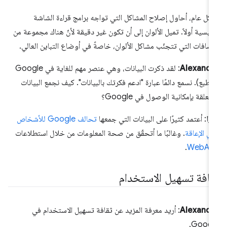
كل عام، أحاول إصلاح المشاكل التي تواجه برامج قراءة الشاشة
رئيسية أولاً. تميل الألوان إلى أن تكون غير دقيقة لأنّ هناك مجموعة من
إضافات التي تتجنّب مشاكل الألوان، خاصةً في أوضاع التباين العالي.
Alexandr
: لقد ذكرت البيانات، وهي عنصر مهم للغاية في Google
الطبع). نسمع دائمًا عبارة "ادعم فكرتك بالبيانات". كيف نجمع البيانات
متعلقة بإمكانية الوصول في Google؟
يزا
: أعتمد كثيرًا على البيانات التي جمعها
تحالف Google للأشخاص
ي الإعاقة
. وغالبًا ما أتحقّق من صحة المعلومات من خلال استطلاعات
.
WebAI
قافة تسهيل الاستخدام
Alexandr
: أريد معرفة المزيد عن ثقافة تسهيل الاستخدام في
Googl