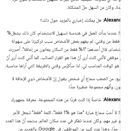
حدة، وكان من السهل حلّ المشكلة.
Alexandr
: هل يمكنك إخباري بالمزيد حول ذلك؟
يزا
: عندما بدأت العمل في هندسة تسهيل الاستخدام، كان ذلك يشغل%
20 فقط من وقتي. لم يفهم بعض الأشخاص سبب تركيزنا على سهولة
الاستخدام. قال أحدهم: "1% فقط من السكان يعانون من إعاقة". أصررت
ى موقفي لأنّني كنت أرى أنّ هذا هو القرار الصائب، كما أنّني كنت أرى أنّ
ا هو الوقت المناسب لي، لذا سأكرّس وقتي بالطريقة التي أراها مناسبة.
لطبع، من الصعب سماع أي شخص يقول إنّ الأشخاص ذوي الإعاقة لا
مّون، وأنّهم مجموعة صغيرة جدًا.
Alexandr
: خاصةً إذا كنت فردًا من هذه المجموعة. معرفة جمهورك
يزا
: لا أحبّ سماع عبارة "هذا هو %1 فقط". كلمة "فقط" تجعل الأمر
دو غير مهم. ولكن عندما تفكر في عدد سكان العالم، ستجد أنّ هذا العدد
ير
جدًا. وهذا عدد كبير من الموظفين في Google.
والعديد
من