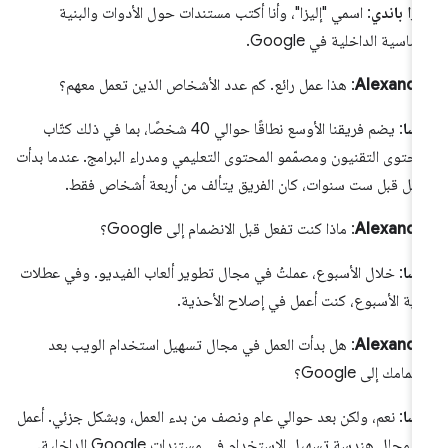
يزا باندي
: اسمي "إليزا"، وأنا أكتب مستندات حول الأدوات والبنية
أساسية الداخلية في Google.
Alexandr
: هذا عمل رائع. كم عدد الأشخاص الذين تعمل معهم؟
يسا
: يضم فريقنا الأوسع نطاقًا حوالي 40 شخصًا، بما في ذلك كتّاب
محتوى التقنيون ومصمّمو المحتوى التعليمي ومدراء البرامج. عندما بدأت
عمل قبل ست سنوات، كان الفريق يتألف من أربعة أشخاص فقط.
Alexandr
: ماذا كنت تفعل قبل الانضمام إلى Google؟
يسا
: خلال الأسبوع، عملتُ في مجال تطوير ألعاب الفيديو. وفي عطلات
اية الأسبوع، كنت أعمل في إصلاح الأحذية.
Alexandr
: هل بدأت العمل في مجال تسهيل استخدام الويب بعد
ضمامك إلى Google؟
يسا
: نعم، ولكن بعد حوالي عام ونصف من بدء العمل، وبشكل جزئي. أعمل
في مجال هندسة تسهيل الاستخدام في مستندات Google الداخلية.