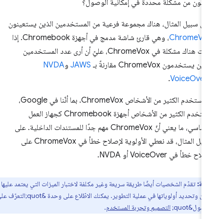
انون من مشكلة محدّدة في إمكانية الوصول؟
ى سبيل المثال، هناك مجموعة فرعية من المستخدمين الذين يستعينون
ChromeVo
، وهي قارئ شاشة مدمج في أجهزة Chromebook. إذا
كانت هناك مشكلة في ChromeVox، عليّ أن أرى عدد المستخدمين
ين يستخدمون ChromeVox مقارنةً بـ
JAWS
و
NVDA
.
VoiceOver
لا يستخدم الكثير من الأشخاص ChromeVox. بما أنّنا في Google،
يستخدم الكثير من الأشخاص أجهزة Chromebook كجهاز العمل
الأساسي، ما يعني أنّ ChromeVox مهم جدًا للمستندات الداخلية. على
سبيل المثال، قد نعطي الأولوية لإصلاح خطأ في ChromeVox على
اح خطأ في VoiceOver أو NVDA.
ظة:
تقدّم الشخصيات أيضًا طريقة سريعة وغير مكلفة لاختبار الميزات التي يعتمد عليها
المستخدمون وتحديد أولوياتها في عملية التطوير. يمكنك الاطّلاع على وحدة &quot;التعرّف على
ول&quot;
التصميم وتجربة المستخدم
.