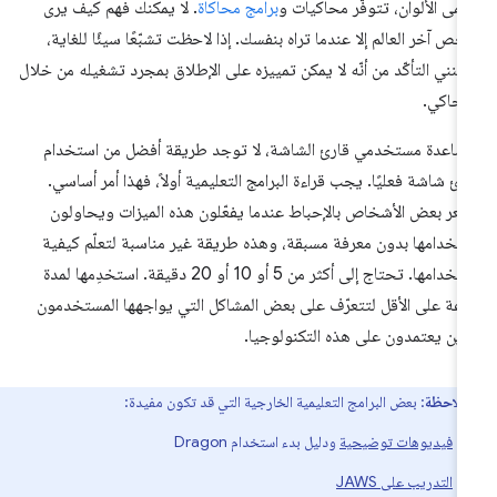
مى الألوان، تتوفّر محاكيات و
برامج محاكاة
. لا يمكنك فهم كيف يرى
ص آخر العالم إلا عندما تراه بنفسك. إذا لاحظت تشبّعًا سيئًا للغاية،
كنني التأكّد من أنّه لا يمكن تمييزه على الإطلاق بمجرد تشغيله من خلال
محاكي.
ساعدة مستخدمي قارئ الشاشة، لا توجد طريقة أفضل من استخدام
رئ شاشة فعليًا. يجب قراءة البرامج التعليمية أولاً، فهذا أمر أساسي.
عر بعض الأشخاص بالإحباط عندما يفعّلون هذه الميزات ويحاولون
تخدامها بدون معرفة مسبقة، وهذه طريقة غير مناسبة لتعلّم كيفية
استخدامها. تحتاج إلى أكثر من 5 أو 10 أو 20 دقيقة. استخدِمها لمدة
عة على الأقل لتتعرّف على بعض المشاكل التي يواجهها المستخدمون
ذين يعتمدون على هذه التكنولوجيا.
ملاحظة
: بعض البرامج التعليمية الخارجية التي قد تكون مفيدة:
فيديوهات توضيحية
ودليل بدء استخدام Dragon
التدريب على JAWS