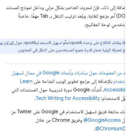
لإضافة إلى ذلك، فإنّ تحريك العناصر بشكل مرئي وداخل نموذج المستند
(DOM) أمر مزعج للغاية. ويُعد ترتيب التنقل بـ Tab مهمًا، خاصةً
ستخدمي لوحة المفاتيح.
ظة:
​​يمكنك الاطّلاع على وحدة &quot;تعلُّم تسهيل الاستخدام&quot; حول
التركيز على
تيح
لمعرفة كيفية ضمان قدرة جميع المستخدمين على التنقّل في المحتوى.
مزيد من المعلومات حول مبادرات وأبحاث Google في مجال تسهيل
استخدام
بالإضافة إلى مراجع تطوير الويب المتاحة على
Learn
Accessibili
، أنشأت Google دورة تدريبية حول المستندات التي
هّل الاستخدام:
Tech Writing for Accessibility
.
يمكنك متابعة فريق تسهيل الاستخدام في Google على Twitter من
لال
‎@GoogleAccess
وفريق Chrome من خلال
.
‎@ChromiumDe