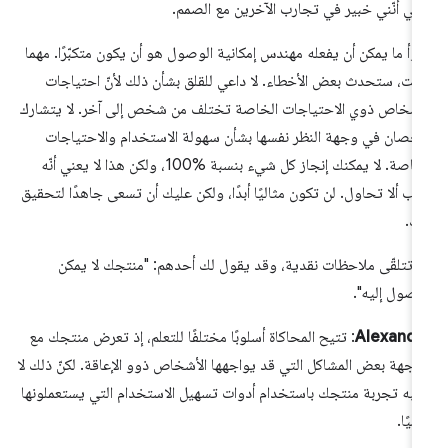
ني أنّني خبير في تجارب الآخرين مع الصمم.
وأ ما يمكن أن يفعله مهندس إمكانية الوصول هو أن يكون متكبّرًا. مهما
لت، ستحدث بعض الأخطاء. لا داعي للقلق بشأن ذلك لأنّ احتياجات
أشخاص ذوي الاحتياجات الخاصة تختلف من شخص إلى آخر. لا يتشارك
صان في وجهة النظر نفسها بشأن سهولة الاستخدام والاحتياجات
الخاصة. لا يمكنك إنجاز كل شيء بنسبة %100، ولكن هذا لا يعني أنّه
ب ألا تحاول. لن تكون مثاليًا أبدًا، ولكن عليك أن تسعى جاهدًا لتحقيق
ك.
 تتلقّى ملاحظات نقدية، وقد يقول لك أحدهم: "منتجك لا يمكن
وصول إليه".
Alexandr
: تتيح المحاكاة أسلوبًا مختلفًا للتعلم، إذ تعرض منتجك مع
اجهة بعض المشاكل التي قد يواجهها الأشخاص ذوو الإعاقة. لكنّ ذلك لا
به تجربة منتجك باستخدام أدوات تسهيل الاستخدام التي يستعملونها
ميًا.