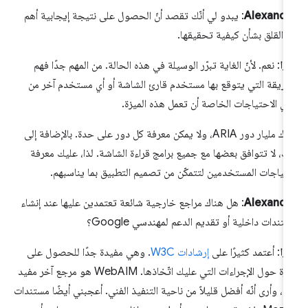
Alexandr
: يبدو لي أنّك تقصد أنّ الحصول على نتيجة إيجابية أهم
 القلق بشأن كيفية تحقيقها.
يزا
: نعم. لأنّ الغاية تبرّر الوسيلة في هذه الحالة. من المهم جدًا فهم
طريقة التي يتوقع بها مستخدم قارئ الشاشة أو أي مستخدم آخر من
ي الاحتياجات الخاصة أن تعمل هذه الميزة.
هناك مليار دور ARIA، ولا يمكن معرفة كل دور على حدة. بالإضافة إلى
ك، لا تتوافق بعضها مع جميع برامج قراءة الشاشة. لذا، عليك معرفة
تياجات المستخدمين لتتمكّن من تصميم التطبيق بما يناسبهم.
Alexandr
: هل هناك مراجع خارجية شائعة تعتمدين عليها عند إنشاء
تندات داخلية أو تقديم الدعم لمهندسي Google؟
يزا
: أعتمد كثيرًا على
إرشادات W3C
. وهي مفيدة جدًا للحصول على
فكرة حول الإجراءات التي عليك اتّخاذها. WebAIM هو مرجع آخر مفيد
ًا، وأرى أنّه أفضل قليلاً من ناحية التنفيذ الفني. أعجبني أيضًا مستندات