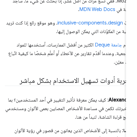
Mozilla، ففي تسع مرات من أصل عشر، إذا بحثت عن شيء ما، سأجد
ابة في
MDN Web Docs
.
بّ
inclusive-components.design
، وهو موقع رائع إذا كنت تريد
تبة من المكوّنات التي يمكن الوصول إليها.
دّم
جامعة Deque
الكثير من أفضل الممارسات. أستخدمها للمواد
مرجعية، وعندما أقدّم تقارير عن الأخطاء أو أعلّم شخصًا ما كيفية اتّباع
ط معيّن.
جربة أدوات تسهيل الاستخدام بشكل مباشر
Alexandr
: كيف يمكن معرفة تأثير التغيير في أحد المستخدمين؟ بما
ّ خبرتك تكمن في مساعدة الأشخاص المصابين بعمى الألوان ومستخدمي
امج قراءة الشاشة، لنبدأ من هنا.
يسا
: بالنسبة إلى الأشخاص الذين يعانون من قصور في رؤية الألوان