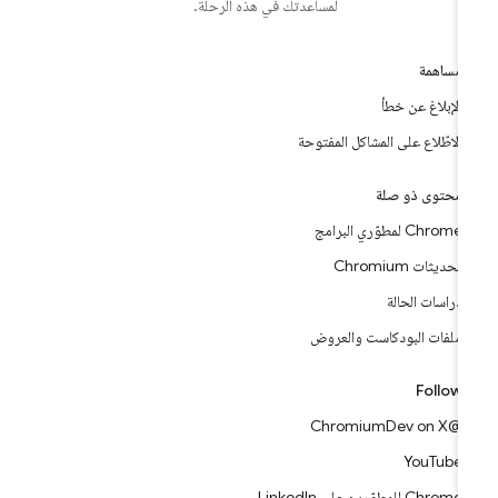
لمساعدتك في هذه الرحلة.
مساهمة
الإبلاغ عن خطأ
الاطّلاع على المشاكل المفتوحة
محتوى ذو صلة
Chrome لمطوّري البرامج
تحديثات Chromium
دراسات الحالة
ملفات البودكاست والعروض
Follow
@ChromiumDev on X
YouTube
Chrome للمطوّرين على LinkedIn