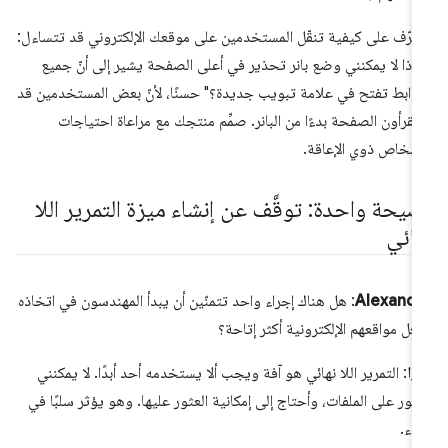
تعرّف على كيفية تنقّل المستخدمين على موقعك الإلكتروني قد تتساءل:
ماذا لا يمكنني وضع بانر تحذير في أعلى الصفحة يشير إلى أنّ جميع
روابط تفتح في علامة تبويب جديدة؟" حسنًا، لأنّ بعض المستخدمين قد
 يقرأون الصفحة بدءًا من البانر. صمِّم منتجك مع مراعاة احتياجات
أشخاص ذوي الإعاقة.
صيحة واحدة: توقَّف عن إنشاء ميزة التمرير اللا
هائي
Alexandr
: هل هناك إجراء واحد تتمنّين أن يبدأ المهندسون في اتخاذه
عل مواقعهم الإلكترونية أكثر إتاحة؟
يزا
: التمرير اللا نهائي هو آفة ويجب ألا يستخدمه أحد أبدًا. لا يمكنني
عثور على الملفات، وأحتاج إلى إمكانية العثور عليها. وهو يؤثر سلبًا في
أداء.