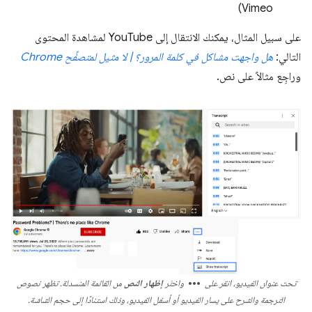
Vimeo)
على سبيل المثال، يمكنك الانتقال إلى YouTube لمشاهدة المحتوى
التالي:
هل واجهت مشاكل في كلمة المرور؟ | لا مثيل لمتصفِّح Chrome
وراجِع مثالاً على نص.
more_horiz
تحت عنوان الفيديو، انقر على
واختَر
إظهار النص
من القائمة المنسدلة. تظهر نصوص
الترجمة والشرح على يسار الفيديو أو أسفل الفيديو، وذلك استنادًا إلى حجم الشاشة.