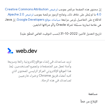
إنّ محتوى هذه الصفحة مرخّص بموجب
ترخيص Creative Commons Attribution
4.0‏
ما لم يُنصّ على خلاف ذلك، ونماذج الرموز مرخّصة بموجب
ترخيص Apache 2.0‏
.
للاطّلاع على التفاصيل، يُرجى مراجعة
سياسات موقع Google Developers‏
. إنّ Java
هي علامة تجارية مسجَّلة لشركة Oracle و/أو شركائها التابعين.
تاريخ التعديل الأخير: 2022-10-31 (حسب التوقيت العالمي المتفَّق عليه)
نريد مساعدتك في إنشاء مواقع إلكترونية رائعة وسريعة
وآمنة تعمل عبر المتصفحات ولجميع المستخدمين. يُعدّ
هذا الموقع الإلكتروني المركز الرئيسي للمحتوى الذي
كتبه أعضاء فريق Chrome وخبراء خارجيين
لمساعدتك في هذه الرحلة.
مساهمة
الإبلاغ عن خطأ