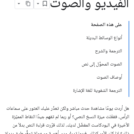
الفيديو والصوت
على هذه الصفحة
أنواع الوسائط البديلة
الترجمة والشرح
الصوت المحوَّل إلى نص
أوصاف الصوت
الترجمة الشفوية للغة الإشارة
هل أردت يومًا مشاهدة حدث مباشر ولكن تعذّر عليك العثور على سماعات
الرأس، ففعّلت ميزة النسخ النصي؟ أو ربما لم تفهم جيدًا النقاط المميّزة
الأخيرة في البودكاست المفضّل لديك، لذلك قرّرت قراءة النص بدلاً من
ذلك؟ إذا كان الأمر كذلك، فربما تدرك مدى أهمية وسهولة توفُّر طرق بديلة