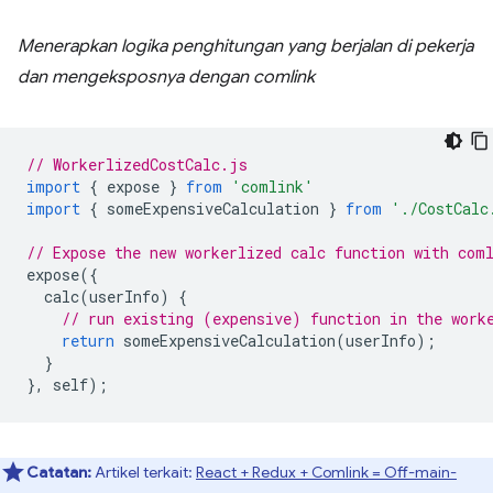
Menerapkan logika penghitungan yang berjalan di pekerja
dan mengeksposnya dengan comlink
// WorkerlizedCostCalc.js
import
{
expose
}
from
'comlink'
import
{
someExpensiveCalculation
}
from
'./CostCalc
// Expose the new workerlized calc function with com
expose
({
calc
(
userInfo
)
{
// run existing (expensive) function in the work
return
someExpensiveCalculation
(
userInfo
);
}
},
self
);
Catatan:
Artikel terkait:
React + Redux + Comlink = Off-main-