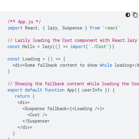
/** App.js */
import
React
,
{
lazy
,
Suspense
}
from
'react'
// Lazily loading the Cost component with React.lazy
const
Hello
=
lazy
(()
=
>
import
(
'./Cost'
))
const
Loading
=
()
=
>
(
<
div>Some
fallback
content
to
show
while
loading
<
/
)
// Showing the fallback content while loading the Co
export
default
function
App
({
userInfo
})
{
return
(
<
div
<
Suspense
fallback
=
{
<
Loading
/
>
}
<
Cost
/
<
/Suspense
<
/div
)