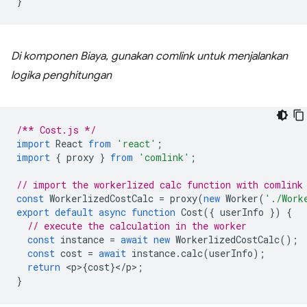
}
Di komponen Biaya, gunakan comlink untuk menjalankan
logika penghitungan
/** Cost.js */
import
React
from
'react'
;
import
{
proxy
}
from
'comlink'
;
// import the workerlized calc function with comlink
const
WorkerlizedCostCalc
=
proxy
(
new
Worker
(
'./Work
export
default
async
function
Cost
({
userInfo
})
{
// execute the calculation in the worker
const
instance
=
await
new
WorkerlizedCostCalc
();
const
cost
=
await
instance
.
calc
(
userInfo
);
return
<
p
>
{
cost
}
<
/
p
>
;
}