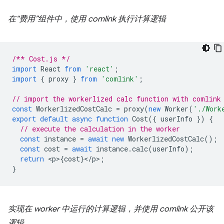
在“费用”组件中，使用 comlink 执行计算逻辑
/** Cost.js */
import
React
from
'react'
;
import
{
proxy
}
from
'comlink'
;
// import the workerlized calc function with comlink
const
WorkerlizedCostCalc
=
proxy
(
new
Worker
(
'./Work
export
default
async
function
Cost
({
userInfo
})
{
// execute the calculation in the worker
const
instance
=
await
new
WorkerlizedCostCalc
();
const
cost
=
await
instance
.
calc
(
userInfo
);
return
<
p
>
{
cost
}
<
/
p
>
;
}
实现在 worker 中运行的计算逻辑，并使用 comlink 公开该
逻辑