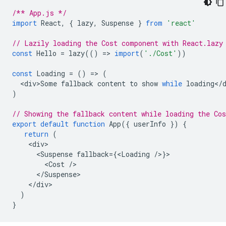
/** App.js */
import
React
,
{
lazy
,
Suspense
}
from
'react'
// Lazily loading the Cost component with React.lazy
const
Hello
=
lazy
(()
=
>
import
(
'./Cost'
))
const
Loading
=
()
=
>
(
<
div>Some
fallback
content
to
show
while
loading
<
/
)
// Showing the fallback content while loading the Co
export
default
function
App
({
userInfo
})
{
return
(
<
div
<
Suspense
fallback
=
{
<
Loading
/
>
}
<
Cost
/
<
/Suspense
<
/div
)
}