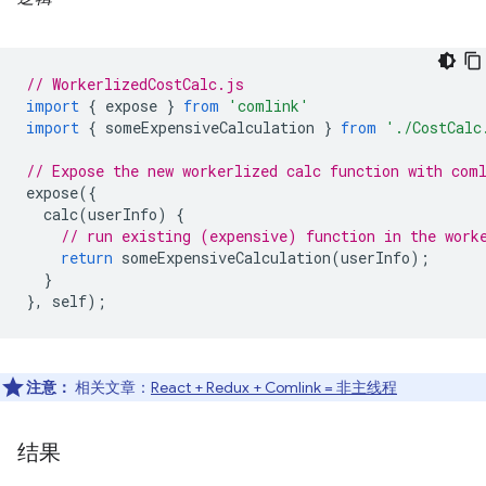
// WorkerlizedCostCalc.js
import
{
expose
}
from
'comlink'
import
{
someExpensiveCalculation
}
from
'./CostCalc
// Expose the new workerlized calc function with com
expose
({
calc
(
userInfo
)
{
// run existing (expensive) function in the work
return
someExpensiveCalculation
(
userInfo
);
}
},
self
);
注意：
相关文章：
React + Redux + Comlink = 非主线程
结果