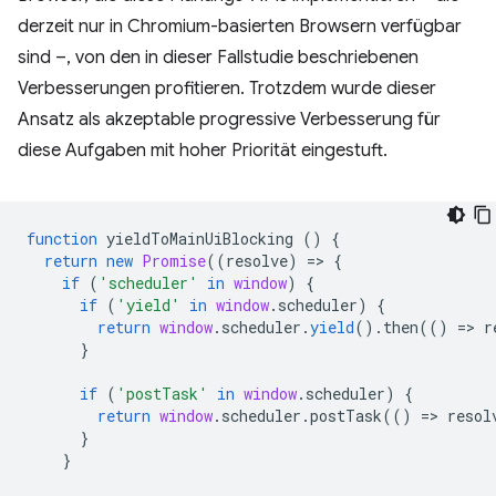
derzeit nur in Chromium-basierten Browsern verfügbar
sind –, von den in dieser Fallstudie beschriebenen
Verbesserungen profitieren. Trotzdem wurde dieser
Ansatz als akzeptable progressive Verbesserung für
diese Aufgaben mit hoher Priorität eingestuft.
function
yieldToMainUiBlocking
()
{
return
new
Promise
((
resolve
)
=
>
{
if
(
'scheduler'
in
window
)
{
if
(
'yield'
in
window
.
scheduler
)
{
return
window
.
scheduler
.
yield
().
then
(()
=
>
r
}
if
(
'postTask'
in
window
.
scheduler
)
{
return
window
.
scheduler
.
postTask
(()
=
>
resol
}
}