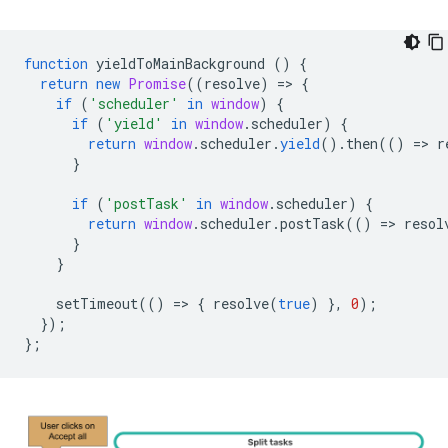
function
yieldToMainBackground
()
{
return
new
Promise
((
resolve
)
=
>
{
if
(
'scheduler'
in
window
)
{
if
(
'yield'
in
window
.
scheduler
)
{
return
window
.
scheduler
.
yield
().
then
(()
=
>
r
}
if
(
'postTask'
in
window
.
scheduler
)
{
return
window
.
scheduler
.
postTask
(()
=
>
resol
}
}
setTimeout
(()
=
>
{
resolve
(
true
)
},
0
);
});
};