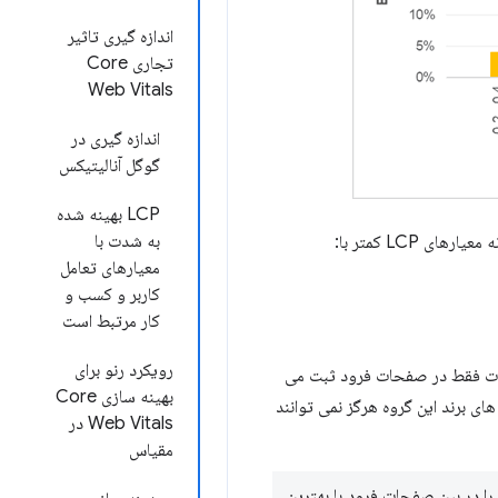
اندازه گیری تاثیر
تجاری Core
Web Vitals
اندازه گیری در
گوگل آنالیتیکس
LCP بهینه شده
به شدت با
معیارهای تعامل
کاربر و کسب و
کار مرتبط است
رویکرد رنو برای
فحه ای (SPA) اجرا می شود، همه این اقدامات فقط در صفحات فرود ثبت می
بهینه سازی Core
ا زمانی که LCP به زیر 1 ثانیه برسد، دارد. سایت های برند این گروه هرگز نمی توانند
Web Vitals در
مقیاس
 اختلاف عملکرد را در بین صفحات فرود با بهترین