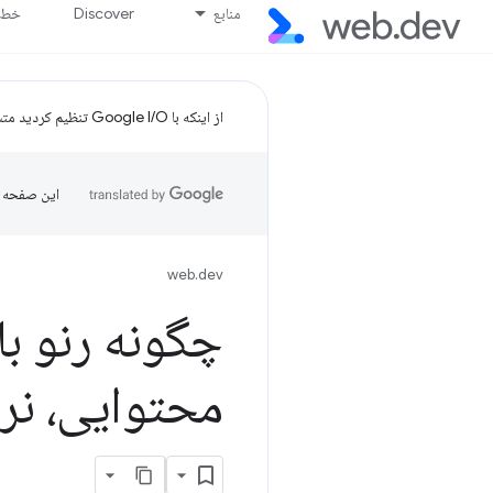
منابع
Discover
خط پ
از اینکه با Google I/O تنظیم کردید متشکریم!
این صفحه ب
web.dev
چگونه رنو با
محتوایی، نر