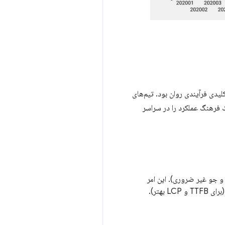
ده است و گنجاندن Core Web Vitals به‌عنوان معیارهای کلیدی فرآیندی روان بود. تیم‌های
یک فرهنگ عملکرد را در سراسر
 جو غیر ضروری). این امر