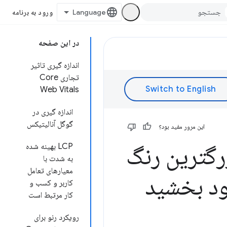
ورود به برنامه
در این صفحه
اندازه گیری تاثیر
تجاری Core
Web Vitals
اندازه گیری در
گوگل آنالیتیکس
این مرور مفید بود؟
زرگترین رنگ
LCP بهینه شده
به شدت با
معیارهای تعامل
ود بخشید
کاربر و کسب و
کار مرتبط است
رویکرد رنو برای