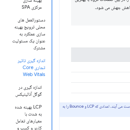
بهینه سازی
مرکزی SPA
دستورالعمل های
محلی ترویج بهینه
سازی عملکرد به
عنوان یک مسئولیت
مشترک
اندازه گیری تاثیر
تجاری Core
Web Vitals
اندازه گیری در
گوگل آنالیتیکس
اعداد بالا از رگرسیون های خطی محاسبه شده بر روی مجموعه داده برای درک رابطه بین LCP و سایر معیارهای فنی و تجاری به دست می آیند. اعدادی که LCP و Bounce را به
LCP بهینه شده
به شدت با
معیارهای تعامل
کاربر و کسب و