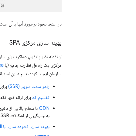
در اینجا نحوه برخورد آنها با آن است
بهینه سازی مرکزی SPA
مرکزی یک راه‌حل نظارت جامع (با
se
سازمان ایجاد کرده‌اند. چندین استرا
رندر سمت سرور (SSR)
برای 
تقسیم کد
برای ارائه تنها تکه های JS و CSS مورد نیاز برای صفحه فرود (برا
CDN
با سطح بالایی از ذخیره
به جلوگیری از اشکالات SSR (کاهش TTFB به دلیل محاسبات سرور) و ارائه محتوا به کاربر نهایی کمک کرد (برای TTFB و LCP بهتر).
بهینه سازی فشرده سازی با brotli