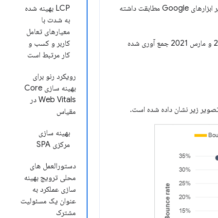
Web Vitals از کاربران واقعی را می‌دهد به گونه‌ای که دقیقاً با نحوه اندازه‌گیری آن‌ها توسط کروم و گزارش به سایر ابزارهای Google مطابقت داشته
LCP بهینه شده
به شدت با
معیارهای تعامل
تجزیه و تحلیل زیر مجموعه داده ای را نشان می دهد که با استفاده از این ابزارها در طی چهار ماه بین دسامبر 2020 و مارس 2021 جمع آوری شده
کاربر و کسب و
کار مرتبط است
رویکرد رنو برای
بهینه سازی Core
Web Vitals در
مقیاس
بهینه سازی
مرکزی SPA
دستورالعمل های
محلی ترویج بهینه
سازی عملکرد به
عنوان یک مسئولیت
مشترک