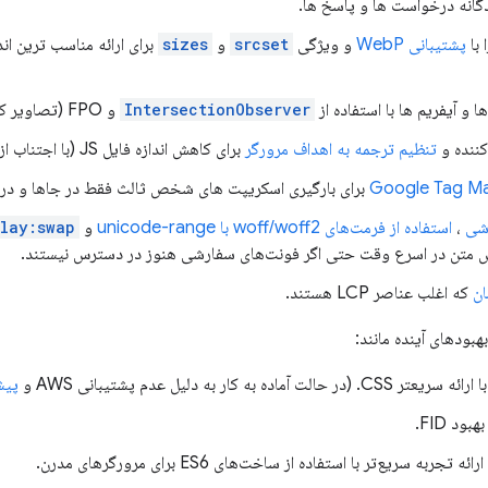
گانه درخواست ها و پاسخ ها.
 با
پشتیبانی WebP
و ویژگی
srcset
و
sizes
برای ارائه مناسب ترین ان
 و آیفریم ها با استفاده از
IntersectionObserver
و FPO (تصاویر کوچک 1 کیلوبایتی).
ننده و
تنظیم ترجمه به اهداف مرورگر
برای کاهش اندازه فایل JS (با اجتناب از چند پر کردن غیر ضروری).
برای بارگیری اسکریپت های شخص ثالث فقط در جاها و در 
شی
،
استفاده از فرمت‌های woff/woff2 با unicode-range
و
lay:swap
ایش متن در اسرع وقت حتی اگر فونت‌های سفارشی هنوز در دسترس نیستند.
ان
که اغلب عناصر LCP هستند.
هبودهای آینده مانند:
پیش
بود FID.
ائه تجربه سریع‌تر با استفاده از ساخت‌های ES6 برای مرورگرهای مدرن.