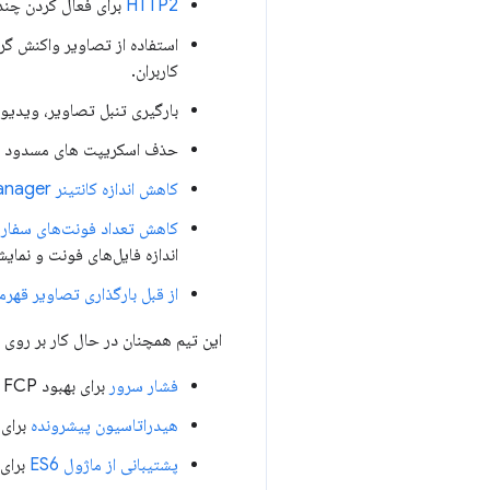
HTTP2
برای فعال کردن چند
استفاده از تصاویر واکنش گرا
کاربران.
بارگیری تنبل تصاویر، ویدیوها
حذف اسکریپت های مسدود ک
کاهش اندازه کانتینر Google Tag Manager
کاهش تعداد فونت‌های سفار
اندازه فایل‌های فونت و نم
از قبل بارگذاری تصاویر قهرم
این تیم همچنان در حال کار بر روی ب
فشار سرور
برای بهبود FCP با ارائه سریعتر CSS. (در حالت آماده به کار به دلیل عدم پشتیبانی AWS و
هیدراتاسیون پیشرونده
برای به
پشتیبانی از ماژول ES6
برای ار