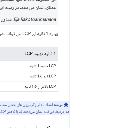
عملکرد نشان می دهد. در زمینه این وب سایت، دریافت LCP کمتر از 1 ثانیه منج
Eja Rakotoarimanana، مشاور، پنجاه و پنج
بهبود 1 ثانیه ای LCP می تواند منجر به کاهش 14 درصدی (ppt) در نرخ پرش و 13 درصد افزایش در تبدیل شود.
1 ثانیه بهبود LCP
LCP حدود 1 ثانیه
LCP زیر 1.6 ثانیه
LCP بالاتر از 1.6 ثانیه
توجه:
هم مرتبط می‌کنند نشان می‌دهند که با کاهش LCP (زیر 1.6 ثانیه) سود نهایی در نرخ پرش افزایش می‌یابد.