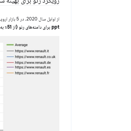
رویکرد رنو برای بهینه سازی Core Web Vitals د
از اوایل سال 2020، در 5 بازار اروپایی برتر این برند، تعداد بازدیدکنندگانی که
ppt برای دامنه‌های رنو (از 51٪ به 73٪) بهبود یافته است