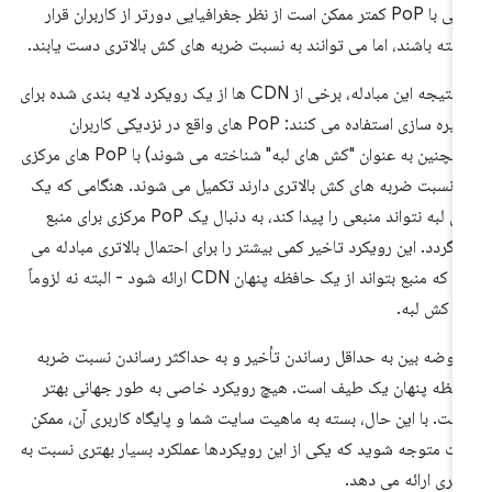
هایی با PoP کمتر ممکن است از نظر جغرافیایی دورتر از کاربران قرار
شته باشند، اما می توانند به نسبت ضربه های کش بالاتری دست یابند.
در نتیجه این مبادله، برخی از CDN ها از یک رویکرد لایه بندی شده برای
ذخیره سازی استفاده می کنند: PoP های واقع در نزدیکی کاربران
(همچنین به عنوان "کش های لبه" شناخته می شوند) با PoP های مرکزی
 نسبت ضربه های کش بالاتری دارند تکمیل می شوند. هنگامی که یک
کش لبه نتواند منبعی را پیدا کند، به دنبال یک PoP مرکزی برای منبع
‌گردد. این رویکرد تاخیر کمی بیشتر را برای احتمال بالاتری مبادله می
کند که منبع بتواند از یک حافظه پنهان CDN ارائه شود - البته نه لزوماً
 کش لبه.
اوضه بین به حداقل رساندن تأخیر و به حداکثر رساندن نسبت ضربه
فظه پنهان یک طیف است. هیچ رویکرد خاصی به طور جهانی بهتر
ست. با این حال، بسته به ماهیت سایت شما و پایگاه کاربری آن، ممکن
ت متوجه شوید که یکی از این رویکردها عملکرد بسیار بهتری نسبت به
گری ارائه می دهد.