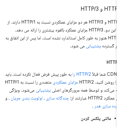
HT
/
HTTP
3
/
HTTP/2 و HTTP/3 هر دو مزایای عملکردی نسبت به HTTP/1 دارند. از
این دو، HTTP/3 مزایای عملکرد
بالقوه
بیشتری را ارائه می دهد.
HTTP/3 هنوز به طور کامل استاندارد نشده است، اما پس از این اتفاق به
ر گسترده
پشتیبانی
می شود.
HTTP
/
 شما قبلاً
HTTP/2 را
به طور پیش فرض فعال نکرده است، باید
 را روشن کنید. HTTP/2
مزایای عملکردی
متعددی را نسبت به HTTP/1
ائه می‌کند و توسط همه مرورگرهای اصلی
پشتیبانی
می‌شود. ویژگی
عملکرد HTTP/2 عبارتند از:
چندگانه سازی
،
اولویت بندی جریان
، و
رده سازی هدر
.
مالتی پلکس کردن