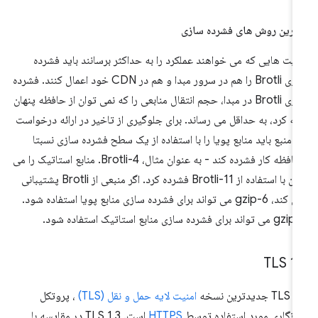
ترین روش های فشرده سازی
یت هایی که می خواهند عملکرد را به حداکثر برسانند باید فشرده
سازی Brotli را هم در سرور مبدا و هم در CDN خود اعمال کنند. فشرده
سازی Brotli در مبدا، حجم انتقال منابعی را که نمی توان از حافظه پنهان
ائه کرد، به حداقل می رساند. برای جلوگیری از تاخیر در ارائه درخواست
، منبع باید منابع پویا را با استفاده از یک سطح فشرده سازی نسبتا
محافظه کار فشرده کند - به عنوان مثال، Brotli-4. منابع استاتیک را می
توان با استفاده از Brotli-11 فشرده کرد. اگر منبعی از Brotli پشتیبانی
نمی کند، gzip-6 می تواند برای فشرده سازی منابع پویا استفاده شود.
تواند برای فشرده سازی منابع استاتیک استفاده شود.
TLS 1
.
TLS جدیدترین نسخه
امنیت لایه حمل و نقل (TLS)
، پروتکل
زنگاری مورد استفاده توسط
HTTPS
است. TLS 1.3 در مقایسه با