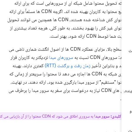
که تحویل محتوا شامل شبکه ای از سرورهایی است که برای ارائه
سریع محتوا به کاربران بهینه شده اند. اگرچه CDN ها مسلماً برای ارائه
محتوای کش شناخته شده هستند، CDN ها همچنین می توانند تحویل
توای غیر کش را بهبود بخشند. به طور کلی، هرچه تعداد بیشتری از
ت شما توسط CDN ارائه شود، بهتر است.
در سطح بالا، مزایای عملکرد CDN ها از اصول انگشت شماری ناشی می
: سرورهای CDN نسبت به
سرورهای مبدا
نزدیکتر به کاربران قرار
رند و بنابراین تأخیر
زمان رفت و برگشت (RTT)
کمتری دارند. بهینه
سازی شبکه به CDN ها اجازه می دهد تا محتوا را سریعتر از زمانی که
توا "مستقیم" از سرور مبدا بارگیری شده بود، ارائه دهند. در نهایت،
کش های CDN نیاز به درخواست برای سفر به سرور مبدا را برطرف می
د.
ت کلیدی:
سرور مبدا
به سروری اطلاق می شود که CDN محتوا را از آن بازیابی می کند.