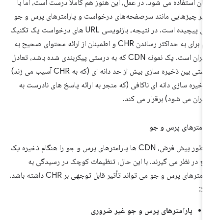
هان استفاده می شود. در عمل، این هنوز هم کاملاً درست است، اما با
ثیر چیزهایی مانند سرصفحه‌های درخواست و پارامترهای پرس و جو
کمی پیچیده است. در نتیجه، بازنویسی URL های درخواست یک تکنیک
مهم برای به حداکثر رساندن CHR و اطمینان از ارائه محتوای صحیح به
کاربران است. یک نمونه CDN که به درستی پیکربندی شده باشد، تعادل
درستی بین ذخیره سازی بیش از حد دانه ای (که به CHR آسیب می زند)
ذخیره سازی دانه ای ناکافی (که منجر به ارائه پاسخ های نادرست به
ربران می شود) برقرار می کند.
رامترهای پرس و جو
به طور پیش فرض، CDN ها پارامترهای پرس و جو را هنگام ذخیره یک
بع در نظر می گیرند. با این حال، تنظیمات کوچک در رسیدگی به
پارامترهای پرس و جو می تواند تأثیر قابل توجهی بر CHR داشته باشد.
لا:
پارامترهای پرس و جو غیر ضروری