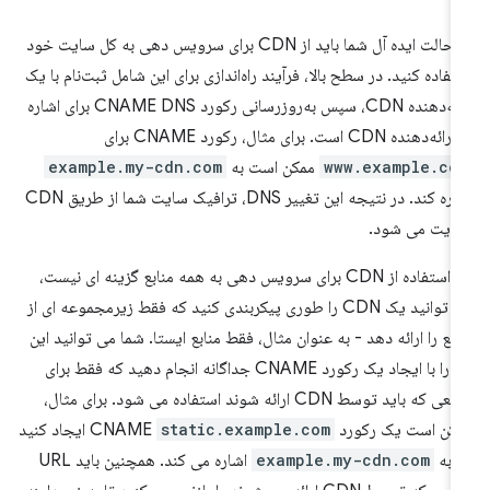
در حالت ایده آل شما باید از CDN برای سرویس دهی به کل سایت خود
تفاده کنید. در سطح بالا، فرآیند راه‌اندازی برای این شامل ثبت‌نام با یک
ارائه‌دهنده CDN، سپس به‌روزرسانی رکورد CNAME DNS برای اشاره
ئه‌دهنده CDN است. برای مثال، رکورد CNAME برای
www.example.co
ممکن است به
example.my-cdn.com
اشاره کند. در نتیجه این تغییر DNS، ترافیک سایت شما از طریق CDN
ایت می شود.
اگر استفاده از CDN برای سرویس دهی به همه منابع گزینه ای نیست،
می توانید یک CDN را طوری پیکربندی کنید که فقط زیرمجموعه ای از
ابع را ارائه دهد - به عنوان مثال، فقط منابع ایستا. شما می توانید این
کار را با ایجاد یک رکورد CNAME جداگانه انجام دهید که فقط برای
منابعی که باید توسط CDN ارائه شوند استفاده می شود. برای مثال،
کن است یک رکورد CNAME
static.example.com
ایجاد کنید
 به
example.my-cdn.com
اشاره می کند. همچنین باید URL