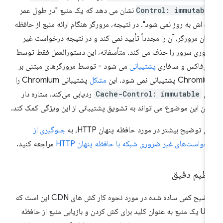
Control: immutabl
نشان می دهد که یک منبع "در طول عمر
زه اش به روز نمی شود". در نتیجه، مرورگر هنگام ارائه منبع از حافظه
هان مرورگر، آن را مجدداً تأیید نمی کند و در نتیجه درخواست غیر
وری سرور را حذف می کند. متأسفانه، این دستورالعمل فقط توسط
یرفاکس و سافاری
پشتیبانی
می شود - توسط مرورگرهای مبتنی بر
Chro پشتیبانی نمی شود. این
مشکل
پشتیبانی Chromium را
ای
Cache-Control: immutable
ردیابی می‌کند. ستاره دار
دن این موضوع می تواند به تشویق پشتیبانی از این ویژگی کمک کند.
ای توضیح بیشتر در مورد حافظه پنهان HTTP، به
جلوگیری از
خواست‌های غیر ضروری شبکه با حافظه پنهان HTTP
مراجعه کنید.
نظیم دقیق
توضیح کمی ساده شده در مورد نحوه کار کش های CDN این است که
URL یک منبع به عنوان کلید برای کش کردن و بازیابی منبع از حافظه