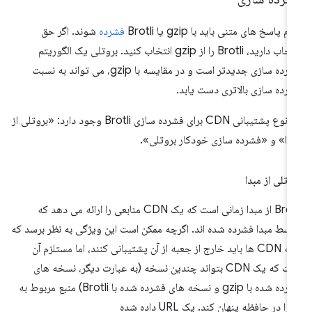
م پاسخ های متنی باید با gzip یا Brotli
فشرده
شوند. اگر حق
انتخاب دارید، Brotli را از gzip انتخاب کنید. بروتلی یک الگوریتم
فشرده سازی جدیدتر است و در مقایسه با gzip، می تواند به نسبت
رده سازی بالاتری دست یابد.
دو نوع پشتیبانی CDN برای فشرده سازی Brotli وجود دارد: «بروتلی از
دا» و «فشرده سازی خودکار بروتلی».
وتلی از مبدا
Brotli از مبدا زمانی است که یک CDN منابعی را ارائه می دهد که
سط مبدا فشرده شده اند. اگرچه ممکن است این ویژگی به نظر برسد که
همه CDN ها باید خارج از جعبه از آن پشتیبانی کنند، اما مستلزم آن
است که یک CDN بتواند چندین نسخه (به عبارت دیگر، نسخه های
فشرده شده با gzip و نسخه های فشرده شده با Brotli) منبع مربوط به
 را در حافظه پنهان کند. یک URL داده شده