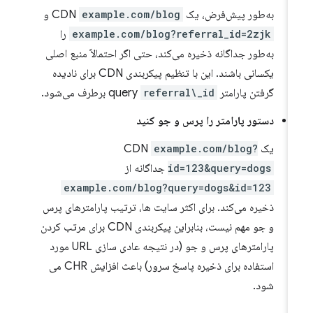
به‌طور پیش‌فرض، یک CDN
example.com/blog
و
example.com/blog?referral_id=2zjk
را
به‌طور جداگانه ذخیره می‌کند، حتی اگر احتمالاً منبع اصلی
یکسانی باشند. این با تنظیم پیکربندی CDN برای نادیده
گرفتن پارامتر query
referral\_id
برطرف می‌شود.
دستور پارامتر را پرس و جو کنید
یک CDN
example.com/blog?
id=123&query=dogs
جداگانه از
example.com/blog?query=dogs&id=123
ذخیره می‌کند. برای اکثر سایت ها، ترتیب پارامترهای پرس
و جو مهم نیست، بنابراین پیکربندی CDN برای مرتب کردن
پارامترهای پرس و جو (در نتیجه عادی سازی URL مورد
استفاده برای ذخیره پاسخ سرور) باعث افزایش CHR می
شود.