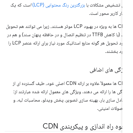
ای تشخیص مشکلات با
بزرگترین رنگ محتوایی (LCP)
است
که یک
یار کاربر محور است.
CDN ها به ویژه در بهبود LCP موثر هستند، زیرا می توانند هم تحویل
سند (با کاهش TTFB در تنظیم اتصال و در حافظه پنهان سند) و هم در
بهبود تحویل هر گونه منابع استاتیک مورد نیاز برای ارائه عنصر LCP را
بود بخشند.
یژگی های اضافی
CDN ها معمولاً علاوه بر ارائه CDN اصلی خود، طیف گسترده ای از
ژگی ها را ارائه می دهند. ویژگی های معمول ارائه شده عبارتند از:
عادل سازی بار، بهینه سازی تصویر، پخش ویدئو، محاسبات لبه، و
صولات امنیتی.
وه راه اندازی و پیکربندی CDN