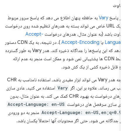
فاوت
ر پاسخ
Vary
به حافظه پنهان اطلاع می دهد که پاسخ سرور مربوط
به یک URL خاص می تواند بسته به هدرهای تنظیم شده روی درخواست
فاوت باشد (به عنوان مثال، هدرهای درخواست
Accept-
Languag
یا
Accept-Encoding
). در نتیجه، به یک CDN دستور
می‌دهد که این پاسخ‌ها را جداگانه ذخیره کند. هدر Vary به طور گسترده
توسط CDN ها پشتیبانی نمی شود و ممکن است منجر به عدم ارائه
بع قابل ذخیره کشی از یک کش شود.
اگرچه هدر Vary می تواند ابزار مفیدی باشد، استفاده نامناسب به CHR
یب می رساند. علاوه بر این، اگر
Vary
استفاده می کنید، عادی سازی
هدرهای درخواست به بهبود CHR کمک می کند. به عنوان مثال، بدون
دی سازی سرفصل های درخواست
Accept-Language: en-US
Accept-Language: en-US,en;q=0.9
منجر به دو ورودی
 جداگانه می شود، حتی اگر محتویات آنها احتمالاً یکسان باشد.