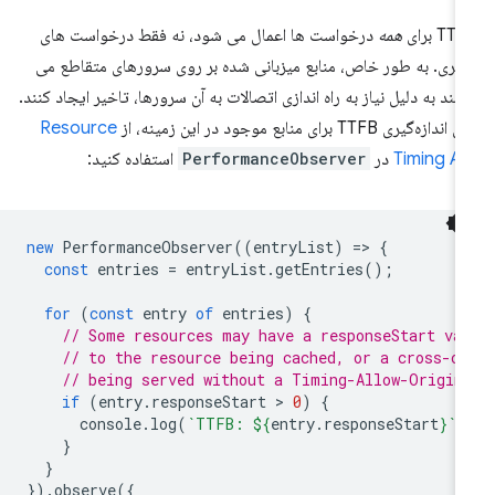
TT برای
همه
درخواست ها اعمال می شود، نه فقط درخواست های
وبری. به طور خاص، منابع میزبانی شده بر روی سرورهای متقاطع می
انند به دلیل نیاز به راه اندازی اتصالات به آن سرورها، تاخیر ایجاد کنند.
اندازه‌گیری TTFB برای منابع موجود در این زمینه، از
Resource
Timing A
در
PerformanceObserver
استفاده کنید:
new
PerformanceObserver
((
entryList
)
=
>
{
const
entries
=
entryList
.
getEntries
();
for
(
const
entry
of
entries
)
{
// Some resources may have a responseStart va
// to the resource being cached, or a cross-or
// being served without a Timing-Allow-Origin
if
(
entry
.
responseStart
 > 
0
)
{
console
.
log
(
`TTFB: 
${
entry
.
responseStart
}
`
,
}
}
}).
observe
({