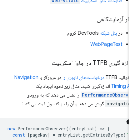
کتابخانه جاوا اسکریپت
web-vitals
زار آزمایشگاهی
در
پنل شبکه
DevTools کروم
WebPageTest
ازه گیری TTFB در جاوا اسکریپت
‌توانید TTFB
درخواست‌های ناوبری را
در مرورگر با
Navigation
Timing A
اندازه‌گیری کنید. مثال زیر نحوه ایجاد یک
PerformanceObserve
را نشان می دهد که به ورودی
navigatio
گوش می دهد و آن را در کنسول ثبت می کند:
new
PerformanceObserver
((
entryList
)
=
>
{
const
[
pageNav
]
=
entryList
.
getEntriesByType
(
'n