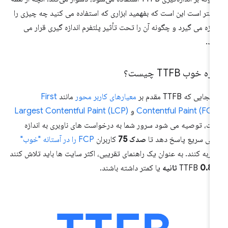
متر است این است که بفهمید ابزاری که استفاده می کنید چه چیزی را
دازه می گیرد و چگونه آن را تحت تأثیر پلتفرم اندازه گیری قرار می
د.
ره خوب TTFB چیست؟
آنجایی که TTFB مقدم بر
معیارهای کاربر محور
مانند
First
Contentful Paint (FC
و
Largest Contentful Paint (LCP)
ت، توصیه می شود سرور شما به درخواست های ناوبری به اندازه
فی سریع پاسخ دهد تا
صدک 75
کاربران
FCP را در آستانه "خوب"
ربه کنند. به عنوان یک راهنمای تقریبی، اکثر سایت ها باید تلاش کنند
TTF
0.8 ثانیه
یا کمتر داشته باشند.