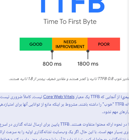
مقادیر خوب TTFB 0.8 ثانیه یا کمتر هستند و مقادیر ضعیف بیشتر از 1.8 ثانیه هستند.
کلیدی:
از آنجایی که TTFB یک معیار
Core Web Vitals
نیست، کاملاً ضروری نیست که
سایت‌ها آستانه TTFB "خوب" را داشته باشند، مشروط بر اینکه مانع از توانایی آنها برای امتیازدهی
یارهای مهم نشود.
وب سایت ها در نحوه ارائه محتوا متفاوت هستند. TTFB پایین برای ارسال نشانه گذاری در اسرع
تری بسیار مهم است. با این حال، اگر یک وب‌سایت نشانه‌گذاری اولیه را به سرعت ارائه
ا آن نشانه‌گذاری به جاوا اسکریپت نیاز دارد تا آن را با محتوای معنی‌دار پر کند - همانطور