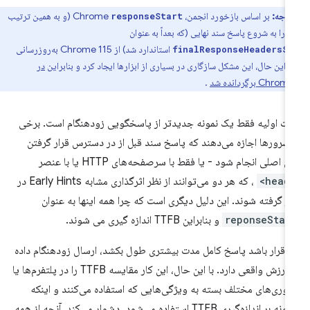
توجه:
بر اساس بازخورد انجمن، Chrome
(و به همین ترتیب
responseStart
به عنوان
استاندارد شد) از Chrome 115 به‌روزرسانی
finalResponseHeadersS
با این حال، این مشکل سازگاری در بسیاری از ابزارها ایجاد کرد و بنابراین
در
Ch برگردانده شد
.
ات اولیه فقط یک نمونه جدیدتر از پاسخگویی زودهنگام است. برخی
 سرورها اجازه می‌دهند که پاسخ سند قبل از در دسترس قرار گرفتن
ن اصلی انجام شود - یا فقط با سرصفحه‌های HTTP یا با عنصر
<he
، که هر دو می‌توانند از نظر اثرگذاری مشابه Early Hints در
ر گرفته شوند. این دلیل دیگری است که چرا همه اینها به عنوان
reponseStar
و بنابراین TTFB اندازه گیری می شوند.
ر قرار باشد پاسخ کامل مدت بیشتری طول بکشد، ارسال زودهنگام داده
ها ارزش واقعی دارد. با این حال، این کار مقایسه TTFB را در پلتفرم‌ها یا
اوری‌های مختلف بسته به ویژگی‌هایی که استفاده می‌کنند و اینکه
چگونه بر اندازه‌گیری TTFB استفاده می‌شود، دشوار می‌کند. آنچه از همه