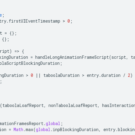
e
;
try
.
firstUIEventTimestamp
 > 
0
;
t
=
{};
{};
ript
)
=
>
{
kingDuration
=
handleLongAnimationFrameScript
(
script
,
t
olaScriptBlockingDuration
;
ngDuration
 > 
0
||
taboolaDuration
 > 
entry
.
duration
/
2
)
;
(
taboolaLoafReport
,
nonTaboolaLoafReport
,
hasInteractio
mationFramesReport
.
global
;
ion
=
Math
.
max
(
global
.
inpBlockingDuration
,
entry
.
blockin