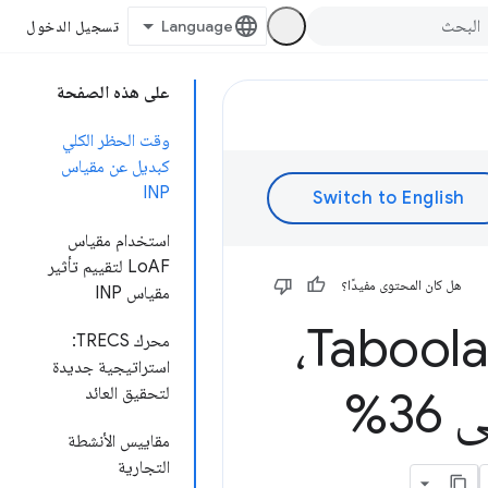
تسجيل الدخول
على هذه الصفحة
وقت الحظر الكلي
كبديل عن مقياس
INP
استخدام مقياس
LoAF لتقييم تأثير
هل كان المحتوى مفيدًا؟
مقياس INP
كيف استخدَم مقدِّم اقتراحات المحتوى، Taboola،
محرك TRECS:
استراتيجية جديدة
AF لتحسين INP بنسبة تصل إلى 36%
لتحقيق العائد
مقاييس الأنشطة
التجارية