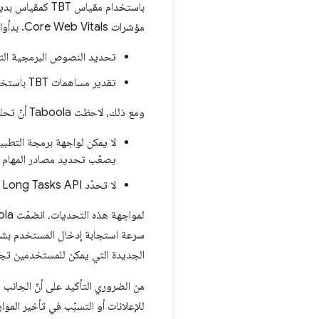
مؤشرات Core Web Vitals. بدأوا باتّباع الخطوات التالية:
تحديد النصوص البرمجية الت
تقدير مساهمات TBT باستخدام
ومع ذلك، لاحظت Taboola أنّ تحليل TBT باستخدام هذه الأدوات يتضمّن بعض القيود:
يصعّب تحديد مصادر المهام ا
لا تحدّد Long Tasks API سوى
لمواجهة هذه التحديات، انضمّت Taboola إلى التجربة الأصلية
سرعة استجابة إدخال المستخدم بش
الجديدة التي يمكن للمستخدمين تجر
للإعلانات أو التسبّب في تأخير الموار