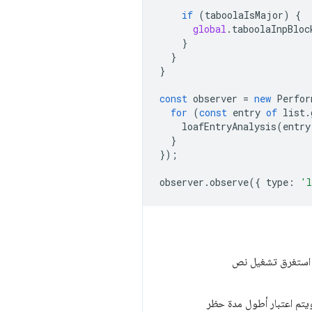
if
(
taboolaIsMajor
)
{
global
.
taboolaInpBloc
}
}
}
const
observer
=
new
Perfor
for
(
const
entry
of
list
.
loafEntryAnalysis
(
entry
}
});
observer
.
observe
({
type
:
'l
إذا كان أكثر من نصف مدة النص البرمجي الإجمالية ناتجًا عن Taboola، أو إذا استغرق تشغيل نص
خّر تفاعل المستخدم بسبب Long Animation Frame. ويتم اعتبار أطول مدة حظر