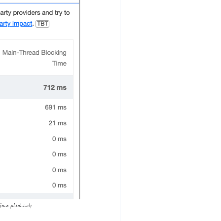
باستخدام محرّك Taboola القديم، تحظر نصوص بر