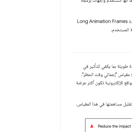
Tabo تصميم محرّك العرض بالكامل، كما أنّها تستخدم واجهات برمجة
تتناول دراسة الحالة هذه رحلة Taboola لتحسين مقياس INP من خلال استخدام واجهة برمجة التطبيقات الجديدة Long Animation Frames
 طويلة بما يكفي للتأثير في
ع مقياس "إجمالي وقت الحظر".
مواقع الإلكترونية تكون أكثر عرضة