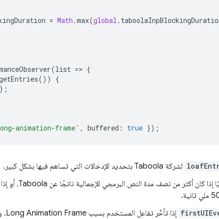
kingDuration
=
Math
.
max
(
global
.
taboolaInpBlockingDuratio
manceObserver
(
list
=
>
{
getEntries
())
{
);
ong-animation-frame'
,
buffered
:
true
});
loafEnt
لشركة Taboola بتحديد الإدخالات التي تساهم فيها بشكل كبير.
يُعدّ Taboola مساهمًا رئيسيًا 
firstUIEv
إذا تأ