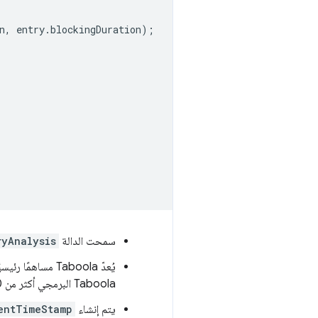
n
,
entry
.
blockingDuration
);
سمحت الدالة
ryAnalysis
Taboola البرمجي أكثر من 50 ملي ثانية.
يتم إنشاء
entTimeStamp