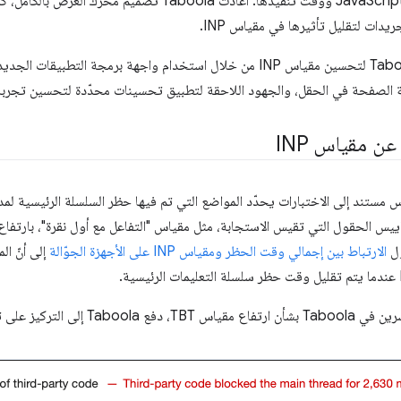
بشكل كبير في تقليل أحجام ملفات JavaScript ووقت تنفيذها. أعادت ola
يدات لتقليل تأثيرها في مقياس INP.
ن مقياس INP
مستند إلى الاختبارات يحدّد المواضع التي تم فيها حظر السلسلة الرئيسية لمدة
ييس الحقول التي تقيس الاستجابة، مثل مقياس "التفاعل مع أول نقرة"، بارتفا
ل
الارتباط بين إجمالي وقت الحظر ومقياس INP على الأجهزة الجوّالة
إلى أنّ ال
ل مساهمتها في هذا المقياس.