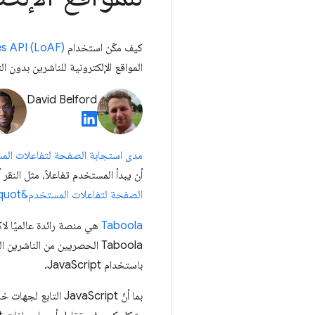
كيف مكّن استخدام
s API (LoAF)
المواقع الإلكترونية للناشرين بدون التأ
David Belford
مدى استجابة الصفحة لتفاعلات المستخ
أن يبدأ المستخدم تفاعلاً، مثل النقر
الصفحة لتفاعلات المستخدم&quot; محلّ مقياس &quot;مهلة الاستجابة الأولى&quot; كأحد مؤشرات Core Web Vitals في مارس 2024
Taboola
باستخدام JavaScript.