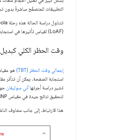
التطبيقات للمتصفّح مباشرةً بدون تجر
(LoAF) لقياس تأثيرها في استجابة الصفحة في الحقل، والجهود اللاحقة لتطبيق تحسينات محدّدة لتحسين تجربة المستخدم.
وقت الحظر الكلي كبديل ع
إجمالي وقت الحظر (TBT)
هو مقياس 
استجابة الصفحة. يمكن أن تتأثر مقا
تشير دراسة أجرتها
آني سوليفان
حو
لتحقيق نتائج جيدة في مقياس INP عندما يتم تقليل وقت حظر سلسلة التعليمات الرئيسية.
هذا الارتباط، إلى جانب مخاوف الناشرين في Taboola بشأن ارتفاع مقياس TBT، دفع Taboola إلى التركيز على تقلي