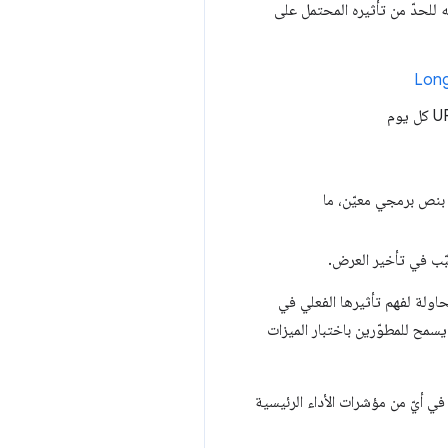
ل لمقياس INP، بدأت Taboola في مراقبة وقت تنفيذ JavaScript وتحسينه للحدّ من تأثيره المحتمل على
Long
اق المصدر أو بنص برمجي معيّن، ما
ّب في تأخير العرض.
ولة لفهم تأثيرها الفعلي في
سمح للمطوّرين باختبار الميزات
دي كان تحسين مقياس INP بنجاح بدون التأثير سلبًا في أيّ من مؤشرات الأداء الرئيسية