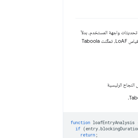
ية. من خلال تحديد أسباب بطء تحديثات واجهة المستخدم، بدلاً
. من خلال مراقبة مقياس LoAF، تمكّنت Taboola
 النجاح الرئيسية
function
loafEntryAnalysis
if
(
entry
.
blockingDuratio
return
;