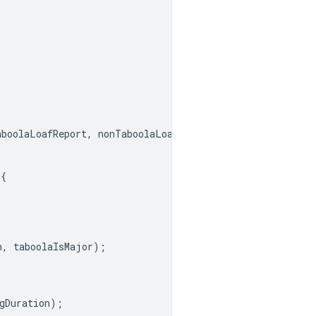
aboolaLoafReport
,
nonTaboolaLoafReport
);
{
n
,
taboolaIsMajor
);
gDuration
);