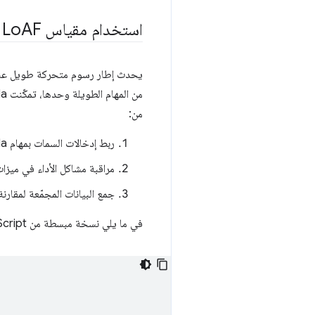
استخدام مقياس Lo
AF لتقييم تأثير مقياس INP
من المهام الطويلة وحدها، تمكّنت Taboola من تحليل تأثيرها في استجابة الصفحة
من:
ربط إدخالات السمات بمهام Taboola معيّنة
مراقبة مشاكل الأداء في ميزات
جمع البيانات المجمّعة لمقارن
في ما يلي نسخة مبسطة من JavaScript تُستخدَم في مرحلة الإنتاج لجمع بيانات LoAF من أجل عزل تأثير Taboola.