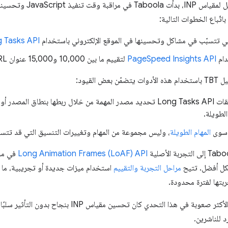
باستخدام مقياس TBT كمقياس بدي
ي تتسبّب في مشاكل وتحسينها في الموقع الإلكتروني باستخدام
 Tasks API
PageSpeed Insights API
لتقييم ما بين 10,000 و15,000 عنوان URL كل يوم
لا يمكن لواجهة برمجة التطبيقات Long Tasks API تحديد مصدر المهمة من خلال ربطها بنط
لطويلة.
المهام الطويلة
، وليس مجموعة من المهام وتغييرات التنسيق التي قد تتسب
Long Animation Frames (LoAF) API
في محا
كل أفضل. تتيح
مراحل التجربة والتقييم
استخدام ميزات جديدة أو تجريبية، ما ي
بتها لفترة محدودة.
من الضروري التأكيد على أنّ الجانب الأكثر صعوبة في هذا التح
د للناشرين.