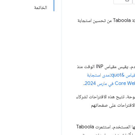
الخاتمة
واعتماد استراتيجية ذكية لتحسين الاستجابة شركة Taboola من تحسين استجابة
هو مقياس يقيّم مدى استجابة الموقع الإلكتروني لبيانات المستخدم. يقيس مقياس INP الوقت منذ
يحلّ مقياس &quot;مدى استجابة
.
 ثانية على شبكة الويب المفتوحة. تتيح هذه الاقتراحات لشركاء
يعرض الناشرون الاقتراحات على صفحاتهم
بما أنّ JavaScript التابع لجهات خارجية يمكن أن يؤثر في قدرة الصفحة على الاستجابة بسرعة للبيانات التي يدخلها المستخدم، استثمرت Taboola