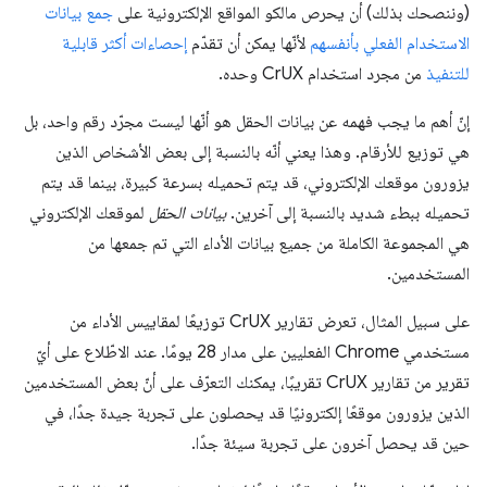
(وننصحك بذلك) أن يحرص مالكو المواقع الإلكترونية على
جمع بيانات
الاستخدام الفعلي بأنفسهم
لأنّها يمكن أن تقدّم
إحصاءات أكثر قابلية
للتنفيذ
من مجرد استخدام CrUX وحده.
إنّ أهم ما يجب فهمه عن بيانات الحقل هو أنّها ليست مجرّد رقم واحد، بل
هي توزيع للأرقام. وهذا يعني أنّه بالنسبة إلى بعض الأشخاص الذين
يزورون موقعك الإلكتروني، قد يتم تحميله بسرعة كبيرة، بينما قد يتم
تحميله ببطء شديد بالنسبة إلى آخرين.
بيانات الحقل
لموقعك الإلكتروني
هي المجموعة الكاملة من جميع بيانات الأداء التي تم جمعها من
المستخدمين.
على سبيل المثال، تعرض تقارير CrUX توزيعًا لمقاييس الأداء من
مستخدمي Chrome الفعليين على مدار 28 يومًا. عند الاطّلاع على أيّ
تقرير من تقارير CrUX تقريبًا، يمكنك التعرّف على أنّ بعض المستخدمين
الذين يزورون موقعًا إلكترونيًا قد يحصلون على تجربة جيدة جدًا، في
حين قد يحصل آخرون على تجربة سيئة جدًا.