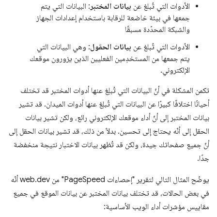
الأدوات التي تُبلغ عن
بيانات المختبر
: البيانات التي يتم
جمعها في بيئة خاضعة للرقابة باستخدام إعدادات الجهاز
والشبكة المحدّدة مسبقًا
الأدوات التي تُبلغ عن
بيانات الحقول
: وهي البيانات التي
يتم جمعها من المستخدِمين الفعليين الذين يزورون موقعك
الإلكتروني.
تكمن المشكلة في أنّ البيانات التي تُبلِغ عنها أدوات المختبر قد تختلف
أحيانًا اختلافًا كبيرًا عن البيانات التي تُبلِغ عنها أدوات الميدان. قد تشير
بيانات المختبر إلى أنّ أداء موقعك الإلكتروني رائع، ولكن تشير بيانات
الحقل إلى أنّه يحتاج إلى تحسين. بدلاً من ذلك، قد تشير بيانات الحقل إلى
أنّ جميع صفحاتك جيدة، ولكن قد تُظهر بيانات الاختبار نتيجة منخفضة
جدًا.
يوضّح المثال التالي لتقرير "إحصاءات PageSpeed" من web.dev أنّه
في بعض الحالات، قد تختلف بيانات المختبر عن بيانات الموقع في جميع
مقاييس مؤشرات أداء الويب الأساسية: