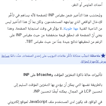
أحداث الماوس أو النقر.
ويُحتسَب هذا التأخير ضمن مقياس INP للصفحة لأنّه يساهم في تأخُّر
الإدخال الواقعي الذي يواجهه المستخدمون. ولكن بما أنّ هذا التأخير ليس
من الناحية الفنية
مهة طويلة
، لا يؤثّر في وقت استجابة الصفحة. وهذا
يعني أنّ الصفحة قد تحقّق قيمة منخفضة من حيث مقياس INP على
الرغم من تحقيقها نتائج جيدة جدًا من حيث مقياس TBT.
ملاحظة:
لتجنُّب مشكلة تأخُّر علامات التبويب على إحدى الصفحات، حدِّد دائمًا
مساحة
عرض للأجهزة الجوّالة
.
تأثيرات حالة ذاكرة التخزين المؤقت وbfcache على INP
بالطريقة نفسها التي يمكن أن يؤدي بها التخزين المؤقت السليم إلى
تحسين LCP في المجال، يمكنه أيضًا تحسين INP.
في الواقع، قد يكون لدى المستخدم ملف JavaScript لموقع إلكتروني