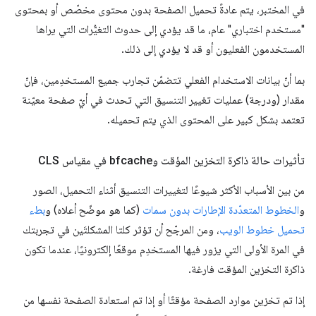
في المختبر، يتم عادةً تحميل الصفحة بدون محتوى مخصّص أو بمحتوى
"مستخدم اختباري" عام، ما قد يؤدي إلى حدوث التغيُّرات التي يراها
المستخدمون الفعليون أو قد لا يؤدي إلى ذلك.
بما أنّ بيانات الاستخدام الفعلي تتضمّن تجارب جميع المستخدِمين، فإنّ
مقدار (ودرجة) عمليات تغيير التنسيق التي تحدث في أيّ صفحة معيّنة
تعتمد بشكل كبير على المحتوى الذي يتم تحميله.
تأثيرات حالة ذاكرة التخزين المؤقت وbfcache في مقياس CLS
من بين الأسباب الأكثر شيوعًا لتغييرات التنسيق أثناء التحميل، الصور
و
الخطوط المتعدّدة الإطارات بدون سمات
(كما هو موضّح أعلاه) و
بطء
تحميل خطوط الويب
، ومن المرجّح أن تؤثر كلتا المشكلتَين في تجربتك
في المرة الأولى التي يزور فيها المستخدِم موقعًا إلكترونيًا، عندما تكون
ذاكرة التخزين المؤقت فارغة.
إذا تم تخزين موارد الصفحة مؤقتًا أو إذا تم استعادة الصفحة نفسها من