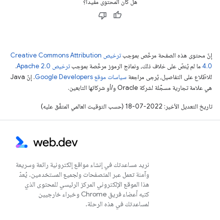
هل كان المحتوى مفيدًا؟
إنّ محتوى هذه الصفحة مرخّص بموجب
ترخيص Creative Commons Attribution
4.0‏
ما لم يُنصّ على خلاف ذلك، ونماذج الرموز مرخّصة بموجب
ترخيص Apache 2.0‏
.
للاطّلاع على التفاصيل، يُرجى مراجعة
سياسات موقع Google Developers‏
. إنّ Java
هي علامة تجارية مسجَّلة لشركة Oracle و/أو شركائها التابعين.
تاريخ التعديل الأخير: 2022-07-18 (حسب التوقيت العالمي المتفَّق عليه)
نريد مساعدتك في إنشاء مواقع إلكترونية رائعة وسريعة
وآمنة تعمل عبر المتصفحات ولجميع المستخدمين. يُعدّ
هذا الموقع الإلكتروني المركز الرئيسي للمحتوى الذي
كتبه أعضاء فريق Chrome وخبراء خارجيين
لمساعدتك في هذه الرحلة.