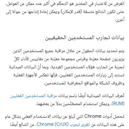
الغرض من الاختبار في المختبر هو التحكّم في أكبر عدد ممكن من العوامل،
حتى تكون النتائج متسقة (قدر الإمكان) ويمكن إعادة إنتاجها من جولة إلى
أخرى.
بيانات تجارب المستخدمِين الحقيقيين
يتم تحديد بيانات الحقول من خلال مراقبة جميع المستخدِمين الذين
يزورون صفحة معيّنة وقياس مجموعة معيّنة من مقاييس الأداء لكلّ
تجربة من تجارب هؤلاء المستخدِمين الفردية. وبما أنّ البيانات الميدانية
تستند إلى زيارات المستخدمين الفعليين، فإنّها تعكس الأجهزة الفعلية
وظروف الشبكة والمواقع الجغرافية للمستخدمين.
تُعرف البيانات الميدانية أيضًا باسم بيانات
مراقبة المستخدِمين الفعليين
(RUM)
، ويمكن استخدام المصطلَحين بدلاً من بعضهما.
تحصل أدوات Chrome التي تُبلغ عن
بيانات الاستخدام الفعلي
بشكل عام
على هذه البيانات من
تقرير تجرب Chrome (CrUX)
. من الشائع أيضًا