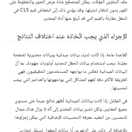
ملف التخزين المؤقت، يمكن للمتصفّح عادةً عرض الصور والخطوط على
الفور بدون انتظار تنزيلها. وقد يؤدي ذلك إلى انخفاض قيم CLS في
الحقل مقارنةً بالقيم التي قد تُبلغ عنها أداة المختبر.
الإجراء الذي يجب اتّخاذه عند اختلاف النتائج
كقاعدة عامة، إذا كانت لديك بيانات ميدانية وبيانات مختبرية لصفحة
معيّنة، يجب استخدام بيانات الحقل لتحديد أولويات جهودك. بما أنّ
البيانات الميدانية تعكس ما يواجهه المستخدمون الحقيقيون، فهي
الطريقة الأكثر دقة لفهم المشاكل التي يواجهونها والعناصر التي يجب
تحسينها.
في المقابل، إذا كانت بياناتك الميدانية تُظهر نتائج جيدة على مستوى
جميع المعايير، ولكن تشير بيانات المختبر إلى أنّه لا يزال هناك مجال
للتحسين، من المفيد معرفة التحسينات الإضافية التي يمكن إجراؤها.
بالإضافة إلى ذلك، على الرغم من أنّ بيانات الحقول تسجّل تجارب