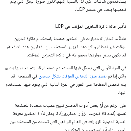
يستخدمون شاشات أكبر، لذا بالنسبة إليهم،
تكون
صورة البطل التي يتم
تحميلها ببطء هي عنصر LCP.
تأثير حالة ذاكرة التخزين المؤقت في LCP
عادةً ما تحمّل الاختبارات في المختبر صفحة باستخدام ذاكرة تخزين
مؤقت غير نشِطة، ولكن عندما يزور المستخدمون الفعليون هذه الصفحة،
قد تكون بعض مواردها محفوظة في ذاكرة التخزين المؤقت.
في المرة الأولى التي يحمّل فيها المستخدم صفحة، قد يتم تحميلها ببطء،
ولكن إذا تم
ضبط ميزة التخزين المؤقت بشكل صحيح
في الصفحة، قد
يتم تحميل الصفحة على الفور في المرة التالية التي يعود فيها المستخدم
إليها.
على الرغم من أنّ بعض أدوات المختبر تتيح عمليات متعددة للصفحة
نفسها (لمحاكاة تجربت الزوّار المتكررين)، لا يمكن لأداة المختبر معرفة
النسبة المئوية للزيارات في العالم الواقعي التي تحدث من المستخدمين
الجدد مقارنةً بالمستخدمين المتكررين.