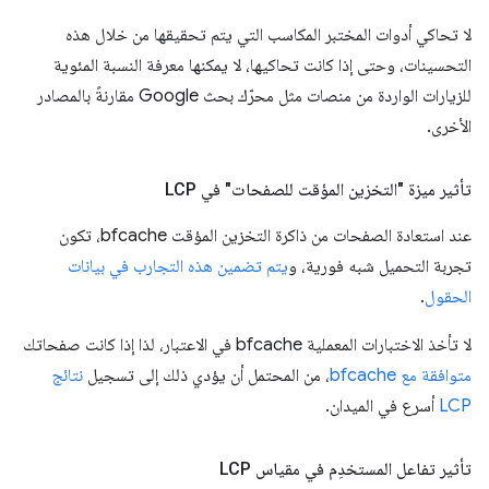
لا تحاكي أدوات المختبر المكاسب التي يتم تحقيقها من خلال هذه
التحسينات، وحتى إذا كانت تحاكيها، لا يمكنها معرفة النسبة المئوية
للزيارات الواردة من منصات مثل محرّك بحث Google مقارنةً بالمصادر
الأخرى.
تأثير ميزة "التخزين المؤقت للصفحات" في LCP
عند استعادة الصفحات من ذاكرة التخزين المؤقت bfcache، تكون
تجربة التحميل شبه فورية، و
يتم تضمين هذه التجارب في بيانات
الحقول
.
لا تأخذ الاختبارات المعملية bfcache في الاعتبار، لذا إذا كانت صفحاتك
متوافقة مع bfcache
، من المحتمل أن يؤدي ذلك إلى تسجيل
نتائج
LCP
أسرع في الميدان.
تأثير تفاعل المستخدِم في مقياس LCP