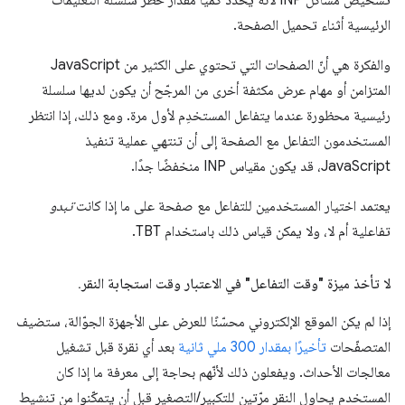
الرئيسية أثناء تحميل الصفحة.
والفكرة هي أنّ الصفحات التي تحتوي على الكثير من JavaScript
المتزامن أو مهام عرض مكثفة أخرى من المرجّح أن يكون لديها سلسلة
رئيسية محظورة عندما يتفاعل المستخدِم لأول مرة. ومع ذلك، إذا انتظر
المستخدمون التفاعل مع الصفحة إلى أن تنتهي عملية تنفيذ
JavaScript، قد يكون مقياس INP منخفضًا جدًا.
يعتمد اختيار المستخدمين للتفاعل مع صفحة على ما إذا كانت
تبدو
تفاعلية أم لا، ولا يمكن قياس ذلك باستخدام TBT.
لا تأخذ ميزة "وقت التفاعل" في الاعتبار وقت استجابة النقر
.
إذا لم يكن الموقع الإلكتروني محسّنًا للعرض على الأجهزة الجوّالة، ستضيف
المتصفّحات
تأخيرًا بمقدار 300 ملي ثانية
بعد أي نقرة قبل تشغيل
معالجات الأحداث. ويفعلون ذلك لأنّهم بحاجة إلى معرفة ما إذا كان
المستخدم يحاول النقر مرّتين للتكبير/التصغير قبل أن يتمكّنوا من تنشيط