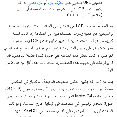
عناوين URL تحتوي على
معرّف جزء
أو
جزء نصي
، لذا قد
يكون عنصر LCP في الواقع من منتصف الصفحة أو أسفلها
(بدلاً من "أعلى الشاشة").
بما أنّه يتم احتساب LCP في الحقل على أنّه الشريحة المئوية الخامسة
والسبعون من جميع زيارات المستخدمين إلى الصفحة، إذا كانت نسبة
كبيرة من هؤلاء المستخدمين قد ظهرت لهم عنصر LCP يتم تحميله
بسرعة كبيرة، على سبيل المثال فقرة نص يتم عرضها باستخدام خط نظام،
ثم حتى إذا كانت بعض هذه العناصر هي صورة كبيرة بطيئة التحميل، قد
لا يؤثر ذلك في نتيجة هذه الصفحة إذا حدث ذلك لعدد أقل من ‎25% من
الزوّار.
بدلاً من ذلك، قد يكون العكس صحيحًا. قد يحدِّد الاختبار في المختبر
مقطعًا من النص على أنّه عنصر سرعة عرض أكبر محتوى مرئي (LCP) لأنّه
يحاكي هاتف Moto G4 الذي يضم إطار عرض صغيرًا نسبيًا ويتم عرض
صورة العنصر الرئيسي في صفحتك في البداية خارج الشاشة. ومع ذلك،
قد تتضمّن بياناتك الميدانية في الغالب مستخدمي Pixel XL الذين