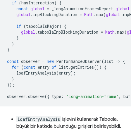
if
(
hasInteraction
)
{
const
global
=
_longAnimationFramesReport
.
global
global
.
inpBlockingDuration
=
Math
.
max
(
global
.
inp
if
(
taboolaIsMajor
)
{
global
.
taboolaInpBlockingDuration
=
Math
.
max
(
g
}
}
}
const
observer
=
new
PerformanceObserver
(
list
=
>
{
for
(
const
entry
of
list
.
getEntries
())
{
loafEntryAnalysis
(
entry
);
}
});
observer
.
observe
({
type
:
'long-animation-frame'
,
buf
loafEntryAnalysis
işlevini kullanarak Taboola,
büyük bir katkıda bulunduğu girişleri belirleyebildi.