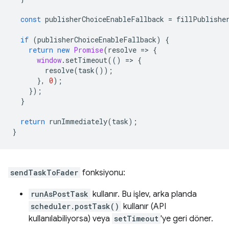
const
publisherChoiceEnableFallback
=
fillPublishe
if
(
publisherChoiceEnableFallback
)
{
return
new
Promise
(
resolve
=
>
{
window
.
setTimeout
(()
=
>
{
resolve
(
task
());
},
0
);
});
}
return
runImmediately
(
task
);
}
sendTaskToFader
fonksiyonu:
runAsPostTask
kullanır. Bu işlev, arka planda
scheduler.postTask()
kullanır (API
kullanılabiliyorsa) veya
setTimeout
'ye geri döner.