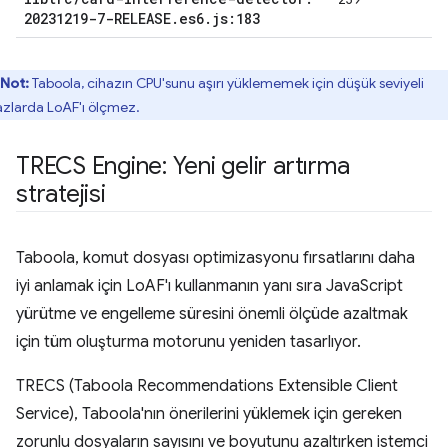
20231219-7-RELEASE
.
es6
.
js:183
Not:
Taboola, cihazın CPU'sunu aşırı yüklememek için düşük seviyeli
azlarda LoAF'ı ölçmez.
TRECS Engine: Yeni gelir artırma
stratejisi
Taboola, komut dosyası optimizasyonu fırsatlarını daha
iyi anlamak için LoAF'ı kullanmanın yanı sıra JavaScript
yürütme ve engelleme süresini önemli ölçüde azaltmak
için tüm oluşturma motorunu yeniden tasarlıyor.
TRECS (Taboola Recommendations Extensible Client
Service), Taboola'nın önerilerini yüklemek için gereken
zorunlu dosyaların sayısını ve boyutunu azaltırken istemci