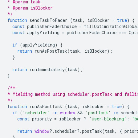
* @param task
* @param isBlocker
*/
function
sendTaskToFader
(
task
,
isBlocker
=
true
)
{
const
publisherFaderChoice
=
fillOptimizationGloba
const
applyYielding
=
publisherFaderChoice
===
Opt
if
(
applyYielding
)
{
return
runAsPostTask
(
task
,
isBlocker
);
}
return
runImmediately
(
task
);
}
/**
* Yielding method using scheduler.postTask and falli
*/
function
runAsPostTask
(
task
,
isBlocker
=
true
)
{
if
(
'scheduler'
in
window
 && 
'postTask'
in
schedul
const
priority
=
isBlocker
?
'user-blocking'
:
'b
return
window
?
.
scheduler
?
.
postTask
(
task
,
{
prior
}