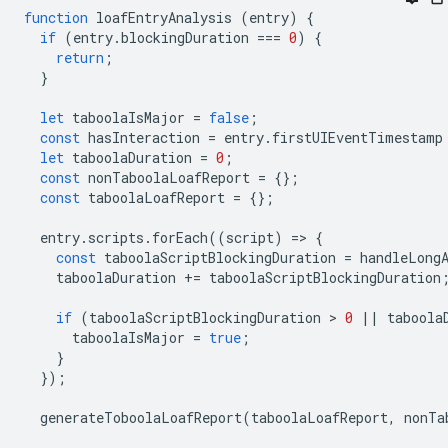
function
loafEntryAnalysis
(
entry
)
{
if
(
entry
.
blockingDuration
===
0
)
{
return
;
}
let
taboolaIsMajor
=
false
;
const
hasInteraction
=
entry
.
firstUIEventTimestamp
let
taboolaDuration
=
0
;
const
nonTaboolaLoafReport
=
{};
const
taboolaLoafReport
=
{};
entry
.
scripts
.
forEach
((
script
)
=
>
{
const
taboolaScriptBlockingDuration
=
handleLong
taboolaDuration
+=
taboolaScriptBlockingDuration
if
(
taboolaScriptBlockingDuration
 > 
0
||
taboola
taboolaIsMajor
=
true
;
}
});
generateToboolaLoafReport
(
taboolaLoafReport
,
nonTa