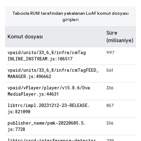
Taboola RUM tarafından yakalanan LoAF komut dosyası
girişleri
Süre
Komut dosyası
(milisaniye)
vpaid
/
units
/
33
_
6
_
8
/
infra
/
cm
Tag
997
INLINE
_
INSTREAM
.
js:106517
vpaid
/
units
/
33
_
6
_
8
/
infra
/
cm
Tag
FEED
_
561
MANAGER
.
js:496662
vpaid
/
v
Player
/
player
/
v15
.
8
.
6
/
Ova
336
Media
Player
.
js:44631
libtrc
/
impl
.
20231212-23-RELEASE
.
857
js:821090
publisher
_
name
/
pmk-20220605
.
5
.
336
js:7728
libtrc
/
card-interference-detector
.
239