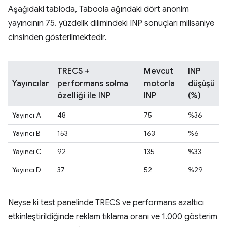
Aşağıdaki tabloda, Taboola ağındaki dört anonim
yayıncının 75. yüzdelik dilimindeki INP sonuçları milisaniye
cinsinden gösterilmektedir.
TRECS +
Mevcut
INP
Yayıncılar
performans solma
motorla
düşüşü
özelliği ile INP
INP
(%)
Yayıncı A
48
75
%36
Yayıncı B
153
163
%6
Yayıncı C
92
135
%33
Yayıncı D
37
52
%29
Neyse ki test panelinde TRECS ve performans azaltıcı
etkinleştirildiğinde reklam tıklama oranı ve 1.000 gösterim