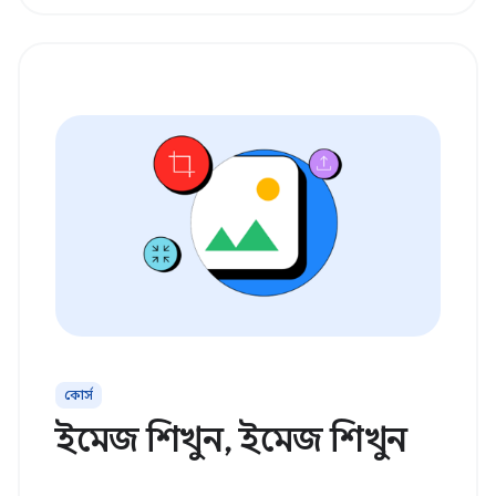
কোর্স
ইমেজ শিখুন, ইমেজ শিখুন