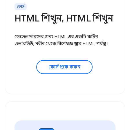
কোর্স
HTML শিখুন, HTML শিখুন
ডেভেলপারদের জন্য HTML এর একটি কঠিন
ওভারভিউ, নবীন থেকে বিশেষজ্ঞ স্তরের HTML পর্যন্ত।
কোর্স শুরু করুন