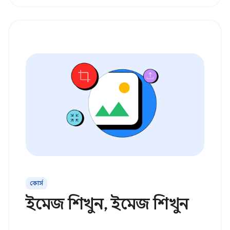
কোর্স
ইমেজ শিখুন, ইমেজ শিখুন