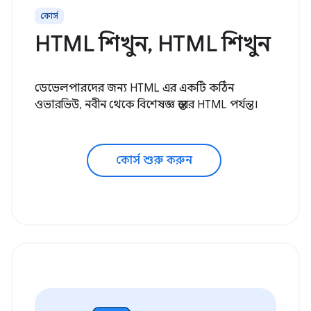
কোর্স
HTML শিখুন, HTML শিখুন
ডেভেলপারদের জন্য HTML এর একটি কঠিন
ওভারভিউ, নবীন থেকে বিশেষজ্ঞ স্তরের HTML পর্যন্ত।
কোর্স শুরু করুন