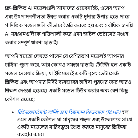
প্রাক-প্রশিক্ষিত AI মডেলগুলি আমাদের ওয়েবসাইট, ওয়েব অ্যাপ
এবং উৎপাদনশীলতা উন্নত করার একটি দুর্দান্ত উপায় হতে পারে,
গাণিতিক মডেলগুলি কীভাবে তৈরি করতে হয় এবং সর্বাধিক জনপ্রিয়
AI সরঞ্জামগুলিকে শক্তিশালী করে এমন জটিল ডেটাসেট সংগ্রহ
করার সম্পূর্ণ ধারণা ছাড়াই।
আপনি হয়তো দেখতে পাবেন যে বেশিরভাগ মডেলই আপনার
চাহিদা পূরণ করে, আর কোনও সমন্বয় ছাড়াই।
টিউনিং
হল একটি
মডেল নেওয়ার প্রক্রিয়া, যা ইতিমধ্যেই একটি বৃহৎ ডেটাসেটে
প্রশিক্ষিত এবং আপনার নির্দিষ্ট ব্যবহারের চাহিদা পূরণের জন্য আরও
প্রশিক্ষণ দেওয়া হয়েছে। একটি মডেল টিউন করার জন্য বেশ কিছু
কৌশল রয়েছে:
রিইনফোর্সমেন্ট লার্নিং ফ্রম হিউম্যান ফিডব্যাক (RLHF)
হল
এমন একটি কৌশল যা মানুষের পছন্দ এবং উদ্দেশ্যের সাথে
একটি মডেলের সারিবদ্ধতা উন্নত করতে মানুষের প্রতিক্রিয়া
ব্যবহার করে।