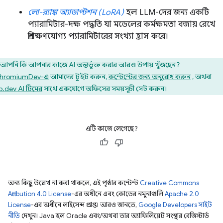
লো-র‍্যাঙ্ক অ্যাডাপ্টশন (LoRA)
হল LLM-দের জন্য একটি
প্যারামিটার-দক্ষ পদ্ধতি যা মডেলের কর্মক্ষমতা বজায় রেখে
প্রশিক্ষণযোগ্য প্যারামিটারের সংখ্যা হ্রাস করে।
আপনি কি আপনার কাজে AI অন্তর্ভুক্ত করার আরও উপায় খুঁজছেন?
hromiumDev-এ
আমাদের টুইট করুন,
কন্টেন্টের জন্য অনুরোধ করুন
, অথবা
.dev AI টিমের
সাথে একযোগে অফিসের সময়সূচী সেট করুন।
এটি কাজে লেগেছে?
অন্য কিছু উল্লেখ না করা থাকলে, এই পৃষ্ঠার কন্টেন্ট
Creative Commons
Attribution 4.0 License
-এর অধীনে এবং কোডের নমুনাগুলি
Apache 2.0
License
-এর অধীনে লাইসেন্স প্রাপ্ত। আরও জানতে,
Google Developers সাইট
নীতি
দেখুন। Java হল Oracle এবং/অথবা তার অ্যাফিলিয়েট সংস্থার রেজিস্টার্ড