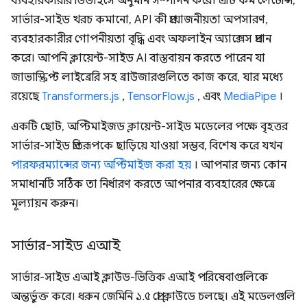
ব্যবহারকারীর ডিভাইসে অনুমান সম্পাদন করে। এটি কম লেটেন্সি,
সার্ভার-সাইড খরচ কমানো, API কী প্রয়োজনীয়তা অপসারণ,
ব্যবহারকারীর গোপনীয়তা বৃদ্ধি এবং অফলাইন অ্যাক্সেস প্রদান
করে। আপনি ক্লায়েন্ট-সাইড AI বাস্তবায়ন করতে পারেন যা
জাভাস্ক্রিপ্ট লাইব্রেরি সহ ব্রাউজারগুলিতে কাজ করে, যার মধ্যে
রয়েছে
Transformers.js
,
TensorFlow.js
, এবং
MediaPipe
।
একটি ছোট, অপ্টিমাইজড ক্লায়েন্ট-সাইড মডেলের পক্ষে বৃহত্তর
সার্ভার-সাইড প্রতিরূপকে ছাড়িয়ে যাওয়া সম্ভব, বিশেষ করে যখন
পারফরম্যান্সের জন্য অপ্টিমাইজ করা হয়
। আপনার জন্য কোন
সমাধানটি সঠিক তা নির্ধারণ করতে আপনার ব্যবহারের ক্ষেত্রে
মূল্যায়ন করুন।
সার্ভার-সাইড এআই
সার্ভার-সাইড এআই ক্লাউড-ভিত্তিক এআই পরিষেবাগুলিকে
অন্তর্ভুক্ত করে। ধরুন জেমিনি ১.৫ প্রো ক্লাউডে চলছে। এই মডেলগুলি