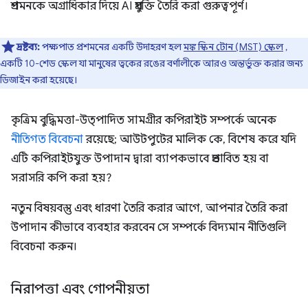
প্রশমনকে অগ্রাধিকার দিয়ে AI প্রযুক্তি তৈরি করা গুরুত্বপূর্ণ।
দ্রষ্টব্য:
পক্ষপাত প্রশমনের একটি উদাহরণ হল
মঙ্ক স্কিন টোন (MST) স্কেল
,
একটি 10-শেড স্কেল যা মানুষের ত্বকের রঙের বর্ণালীকে আরও অন্তর্ভুক্ত করার জন্য
ডিজাইন করা হয়েছে।
কৃত্রিম বুদ্ধিমত্তা-উত্পাদিত সামগ্রীর কপিরাইট সম্পর্কে অনেক
নীতিগত বিবেচনা
রয়েছে; আউটপুটের মালিক কে, বিশেষ করে যদি
এটি কপিরাইটযুক্ত উপাদান দ্বারা ব্যাপকভাবে প্রভাবিত হয় বা
সরাসরি কপি করা হয়?
নতুন বিষয়বস্তু এবং ধারণা তৈরি করার আগে, আপনার তৈরি করা
উপাদান কীভাবে ব্যবহার করবেন সে সম্পর্কে বিদ্যমান নীতিগুলি
বিবেচনা করুন।
নিরাপত্তা এবং গোপনীয়তা