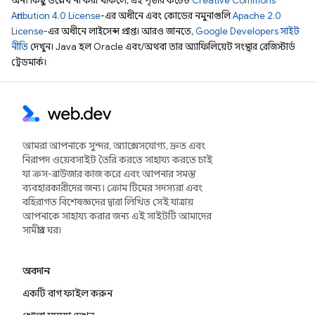
অন্য কিছু উল্লেখ না করা থাকলে, এই পৃষ্ঠার কন্টেন্ট
Creative Commons
Attribution 4.0 License
-এর অধীনে এবং কোডের নমুনাগুলি
Apache 2.0
License
-এর অধীনে লাইসেন্স প্রাপ্ত। আরও জানতে,
Google Developers সাইট
নীতি
দেখুন। Java হল Oracle এবং/অথবা তার অ্যাফিলিয়েট সংস্থার রেজিস্টার্ড
ট্রেডমার্ক।
আমরা আপনাকে সুন্দর, অ্যাক্সেসযোগ্য, দ্রুত এবং
নিরাপদ ওয়েবসাইট তৈরি করতে সাহায্য করতে চাই
যা ক্রস-ব্রাউজার কাজ করে এবং আপনার সমস্ত
ব্যবহারকারীদের জন্য। ক্রোম টিমের সদস্যরা এবং
বহিরাগত বিশেষজ্ঞদের দ্বারা লিখিত সেই যাত্রায়
আপনাকে সাহায্য করার জন্য এই সাইটটি আমাদের
সামগ্রীর ঘর৷
অবদান
একটি বাগ ফাইল করুন