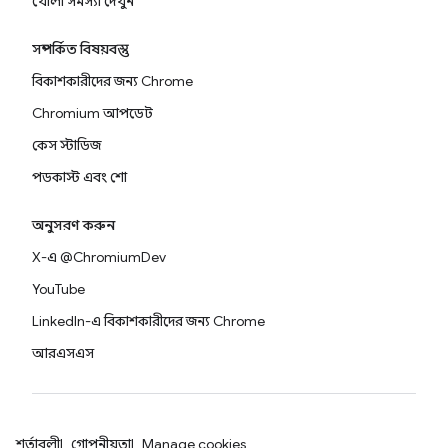
খোলা সমস্যা দেখুন
সম্পর্কিত বিষয়বস্তু
বিকাশকারীদের জন্য Chrome
Chromium আপডেট
কেস স্টাডিজ
পডকাস্ট এবং শো
অনুসরণ করুন
X-এ @ChromiumDev
YouTube
LinkedIn-এ বিকাশকারীদের জন্য Chrome
আরএসএস
শর্তাবলী
গোপনীয়তা
Manage cookies