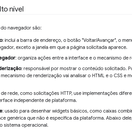
to nível
 do navegador são:
io
: inclui a barra de endereço, o botão "Voltar/Avançar", o me
egador, exceto a janela em que a página solicitada aparece.
egador
: organiza ações entre a interface e o mecanismo de 
derização
: responsável por mostrar o conteúdo solicitado. 
o mecanismo de renderização vai analisar o HTML e o CSS e 
 de rede, como solicitações HTTP, use implementações difere
erface independente de plataforma.
e
: usado para desenhar widgets básicos, como caixas combin
ce genérica que não é específica da plataforma. Abaixo del
do sistema operacional.