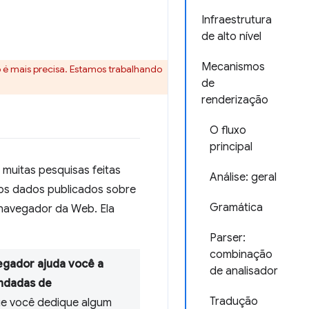
Infraestrutura
de alto nível
Mecanismos
o é mais precisa. Estamos trabalhando
de
renderização
O fluxo
principal
muitas pesquisas feitas
Análise: geral
s os dados publicados sobre
Gramática
navegador da Web. Ela
Parser:
combinação
egador ajuda você a
de analisador
endadas de
Tradução
ue você dedique algum