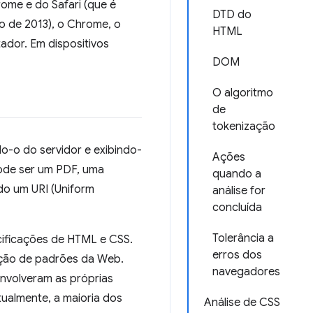
ome e do Safari (que é
DTD do
o de 2013), o Chrome, o
HTML
ador. Em dispositivos
DOM
O algoritmo
de
tokenização
o-o do servidor e exibindo-
Ações
ode ser um PDF, uma
quando a
do um URI (Uniform
análise for
concluída
Tolerância a
cificações de HTML e CSS.
erros dos
ação de padrões da Web.
navegadores
nvolveram as próprias
ualmente, a maioria dos
Análise de CSS