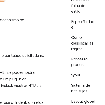
cascata da
folha de
estilo
 mecanismo de
Especificidad
e
Como
classificar as
regras
 o conteúdo solicitado na
Processo
gradual
ML. Ele pode mostrar
Layout
m um plug-in de
Sistema de
rincipal: mostrar HTML e
bits sujos
Layout global
 usa o Trident, o Firefox