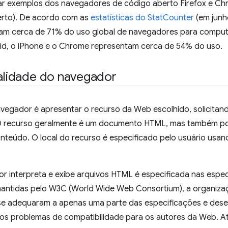
r exemplos dos navegadores de código aberto Firefox e Chr
erto). De acordo com as
estatísticas do StatCounter
(em junh
ntam cerca de 71% do uso global de navegadores para comput
id, o iPhone e o Chrome representam cerca de 54% do uso.
nalidade do navegador
avegador é apresentar o recurso da Web escolhido, solicitand
 O recurso geralmente é um documento HTML, mas também p
nteúdo. O local do recurso é especificado pelo usuário usan
 interpreta e exibe arquivos HTML é especificada nas espe
mantidas pelo W3C (World Wide Web Consortium), a organiz
se adequaram a apenas uma parte das especificações e dese
ios problemas de compatibilidade para os autores da Web. At