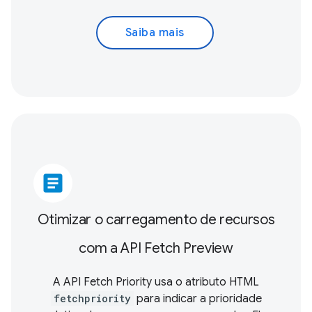
Saiba mais
article
Otimizar o carregamento de recursos
com a API Fetch Preview
A API Fetch Priority usa o atributo HTML
fetchpriority
para indicar a prioridade