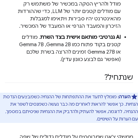
מודל ולהריץ הסקה במכשיר של משתמש רק
עם מודלים קטנים יותר של LLM, כדי שההורדות
מהאינטרנט יהיו סבירות ויתאימו למגבלות
הזיכרון והמעבד הגרפי או המעבד של המכשיר.
AI גנרטיבי מותאם אישית בצד השרת
. מודלים
קטנים בקוד פתוח כמו Gemma 2B,‏ Gemma 7B
או Gemma 27B זמינים להרצה בשרת שלכם
(ואפשר גם לבצע כוונון עדין).
שנתחיל?
הערה:
מומלץ לתעד את ההתפתחות של ההנחיה כשמבצעים הנדסת
הנחיות. כך אפשר להראות לאחרים מה כבר נעשה כשמנסים לשפר את
ההנחיה. לדוגמה, אפשר להעתיק ולהדביק את ההנחיות שניסיתם במסמך,
עם הערות על השינויים.
ממשקי צ'אט שמבוססים על מודלים גדולים של שפה