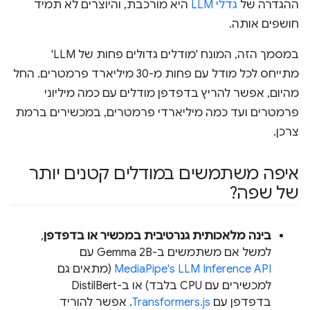
ההגדרה של
גדלי LLM
היא מורכבת, והיוצרים לא תמיד
חושפים אותה.
במסמך הזה, המונח 'מודלים גדולים פחות של LLM'
מתייחס לכל מודל עם פחות מ-30 מיליארד פרמטרים. החל
מהיום, אפשר להריץ בדפדפן מודלים עם כמה מיליוני
פרמטרים ועד כמה מיליארדי פרמטרים, במכשירים ברמת
צרכן.
איפה משתמשים במודלים קטנים יותר
של שפה?
בינה מלאכותית גנרטיבית במכשיר או בדפדפן
,
למשל אם משתמשים ב-Gemma 2B עם
MediaPipe's LLM Inference API
(מתאים גם
למכשירים עם CPU בלבד) או ב-DistilBert
בדפדפן עם
Transformers.js
. אפשר להוריד