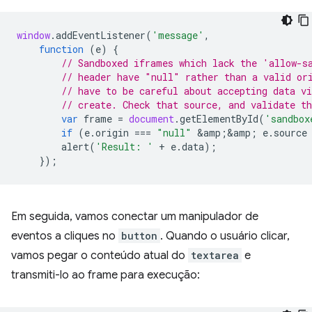
window
.
addEventListener
(
'message'
,
function
(
e
)
{
// Sandboxed iframes which lack the 'allow-s
// header have "null" rather than a valid or
// have to be careful about accepting data v
// create. Check that source, and validate t
var
frame
=
document
.
getElementById
(
'sandbox
if
(
e
.
origin
===
"null"
&
amp
;
&
amp
;
e
.
source
alert
(
'Result: '
+
e
.
data
);
});
Em seguida, vamos conectar um manipulador de
eventos a cliques no
button
. Quando o usuário clicar,
vamos pegar o conteúdo atual do
textarea
e
transmiti-lo ao frame para execução: