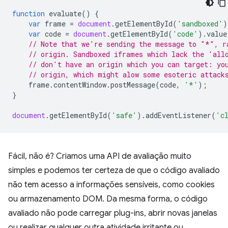
function
evaluate
()
{
var
frame
=
document
.
getElementById
(
'sandboxed'
)
var
code
=
document
.
getElementById
(
'code'
).
value
// Note that we're sending the message to "*", r
// origin. Sandboxed iframes which lack the 'all
// don't have an origin which you can target: yo
// origin, which might alow some esoteric attack
frame
.
contentWindow
.
postMessage
(
code
,
'*'
);
}
document
.
getElementById
(
'safe'
).
addEventListener
(
'c
Fácil, não é? Criamos uma API de avaliação muito
simples e podemos ter certeza de que o código avaliado
não tem acesso a informações sensíveis, como cookies
ou armazenamento DOM. Da mesma forma, o código
avaliado não pode carregar plug-ins, abrir novas janelas
ou realizar qualquer outra atividade irritante ou