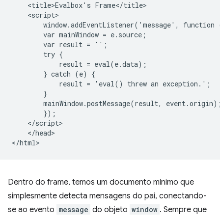
    <title>Evalbox's Frame</title>

    <script>

        window.addEventListener('message', function (
        var mainWindow = e.source;

        var result = '';

        try {

            result = eval(e.data);

        } catch (e) {

            result = 'eval() threw an exception.';

        }

        mainWindow.postMessage(result, event.origin);
        });

    </script>

    </head>

Dentro do frame, temos um documento mínimo que
simplesmente detecta mensagens do pai, conectando-
se ao evento
message
do objeto
window
. Sempre que