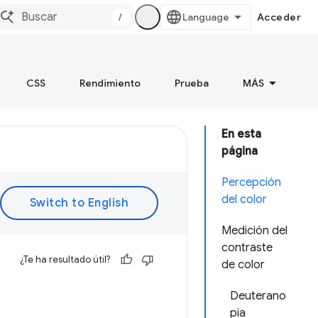
/
Acceder
CSS
Rendimiento
Prueba
MÁS
En esta
página
Percepción
del color
Medición del
contraste
¿Te ha resultado útil?
de color
Deuterano
pia