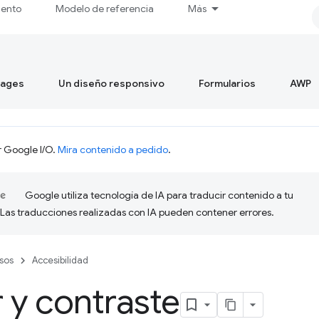
iento
Modelo de referencia
Más
mages
Un diseño responsivo
Formularios
AWP
r Google I/O.
Mira contenido a pedido
.
Google utiliza tecnología de IA para traducir contenido a tu
 Las traducciones realizadas con IA pueden contener errores.
sos
Accesibilidad
 y contraste