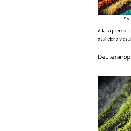
Foto
A la izquierda,
azul claro y azu
Deuteranop