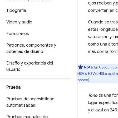
ojos reciben y 
Tipografía
convierten en c
Video y audio
Cuando se trata
estas longitude
Formularios
saturación y lu
como una altern
Patrones
,
componentes y
sistemas de diseño
más con la form
Diseño y experiencia del
Nota:
En CSS, un col
usuario
HSV o HSVa. HSLa es el 
opaco).
Prueba
Tono
es una for
Pruebas de accesibilidad
lugar específic
automatizadas
y el azul en 240
Pruebas manuales de