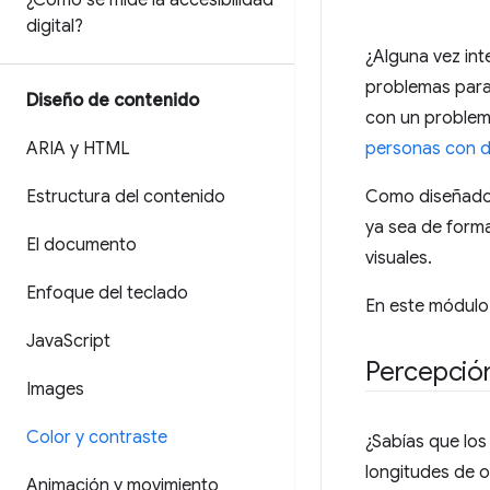
¿Cómo se mide la accesibilidad
digital?
¿Alguna vez inte
problemas para 
Diseño de contenido
con un problem
ARIA y HTML
personas con d
Estructura del contenido
Como diseñador
ya sea de forma
El documento
visuales.
Enfoque del teclado
En este módulo,
Java
Script
Percepción
Images
Color y contraste
¿Sabías que los 
longitudes de o
Animación y movimiento