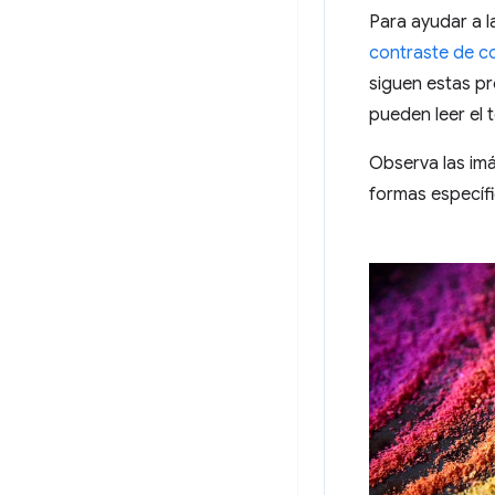
Para ayudar a l
contraste de c
siguen estas p
pueden leer el 
Observa las im
formas específ