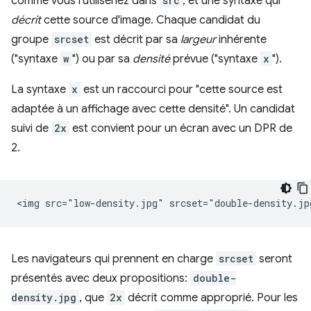
comme vous l'utiliseriez dans
src
, et une syntaxe qui
décrit
cette source d'image. Chaque candidat du
groupe
srcset
est décrit par sa
largeur
inhérente
("syntaxe
w
") ou par sa
densité
prévue ("syntaxe
x
").
La syntaxe
x
est un raccourci pour "cette source est
adaptée à un affichage avec cette densité". Un candidat
suivi de
2x
est convient pour un écran avec un DPR de
2.
Les navigateurs qui prennent en charge
srcset
seront
présentés avec deux propositions:
double-
density.jpg
, que
2x
décrit comme approprié. Pour les