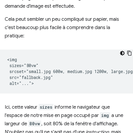
demande d'image est effectuée.
Cela peut sembler un peu compliqué sur papier, mais
c'est beaucoup plus facile à comprendre dans la
pratique:
<img

 sizes="80vw"

 srcset="small.jpg 600w, medium.jpg 1200w, large.jpg 
 src="fallback.jpg"

Ici, cette valeur
sizes
informe le navigateur que
l'espace de notre mise en page occupé par
img
a une
largeur de
80vw
, soit 80% de la fenêtre d'affichage.
N'oubliez pas qu'il ne s'agit pas d'une
instruction
, mais