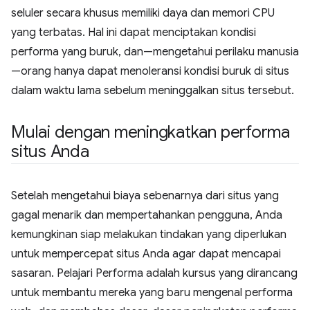
seluler secara khusus memiliki daya dan memori CPU
yang terbatas. Hal ini dapat menciptakan kondisi
performa yang buruk, dan—mengetahui perilaku manusia
—orang hanya dapat menoleransi kondisi buruk di situs
dalam waktu lama sebelum meninggalkan situs tersebut.
Mulai dengan meningkatkan performa
situs Anda
Setelah mengetahui biaya sebenarnya dari situs yang
gagal menarik dan mempertahankan pengguna, Anda
kemungkinan siap melakukan tindakan yang diperlukan
untuk mempercepat situs Anda agar dapat mencapai
sasaran. Pelajari Performa adalah kursus yang dirancang
untuk membantu mereka yang baru mengenal performa