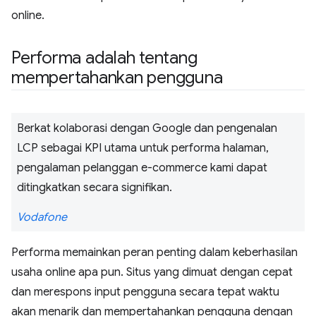
online.
Performa adalah tentang
mempertahankan pengguna
Berkat kolaborasi dengan Google dan pengenalan
LCP sebagai KPI utama untuk performa halaman,
pengalaman pelanggan e-commerce kami dapat
ditingkatkan secara signifikan.
Vodafone
Performa memainkan peran penting dalam keberhasilan
usaha online apa pun. Situs yang dimuat dengan cepat
dan merespons input pengguna secara tepat waktu
akan menarik dan mempertahankan pengguna dengan