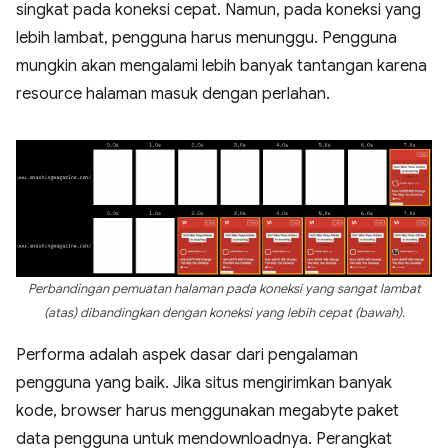
singkat pada koneksi cepat. Namun, pada koneksi yang
lebih lambat, pengguna harus menunggu. Pengguna
mungkin akan mengalami lebih banyak tantangan karena
resource halaman masuk dengan perlahan.
Perbandingan pemuatan halaman pada koneksi yang sangat lambat
(atas) dibandingkan dengan koneksi yang lebih cepat (bawah).
Performa adalah aspek dasar dari pengalaman
pengguna yang baik. Jika situs mengirimkan banyak
kode, browser harus menggunakan megabyte paket
data pengguna untuk mendownloadnya. Perangkat