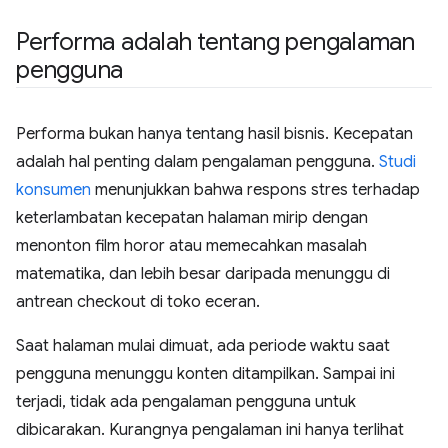
Performa adalah tentang pengalaman
pengguna
Performa bukan hanya tentang hasil bisnis. Kecepatan
adalah hal penting dalam pengalaman pengguna.
Studi
konsumen
menunjukkan bahwa respons stres terhadap
keterlambatan kecepatan halaman mirip dengan
menonton film horor atau memecahkan masalah
matematika, dan lebih besar daripada menunggu di
antrean checkout di toko eceran.
Saat halaman mulai dimuat, ada periode waktu saat
pengguna menunggu konten ditampilkan. Sampai ini
terjadi, tidak ada pengalaman pengguna untuk
dibicarakan. Kurangnya pengalaman ini hanya terlihat