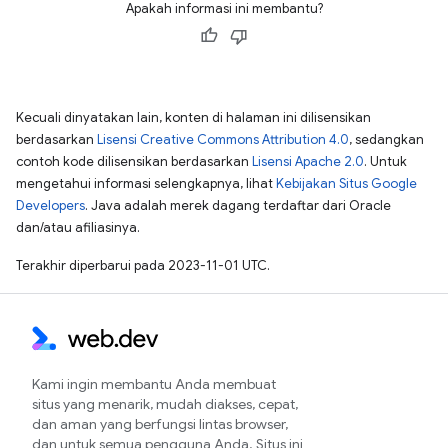
Apakah informasi ini membantu?
Kecuali dinyatakan lain, konten di halaman ini dilisensikan
berdasarkan
Lisensi Creative Commons Attribution 4.0
, sedangkan
contoh kode dilisensikan berdasarkan
Lisensi Apache 2.0
. Untuk
mengetahui informasi selengkapnya, lihat
Kebijakan Situs Google
Developers
. Java adalah merek dagang terdaftar dari Oracle
dan/atau afiliasinya.
Terakhir diperbarui pada 2023-11-01 UTC.
Kami ingin membantu Anda membuat
situs yang menarik, mudah diakses, cepat,
dan aman yang berfungsi lintas browser,
dan untuk semua pengguna Anda. Situs ini