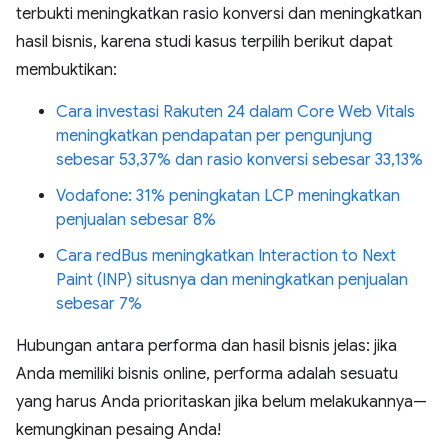
terbukti meningkatkan rasio konversi dan meningkatkan
hasil bisnis, karena studi kasus terpilih berikut dapat
membuktikan:
Cara investasi Rakuten 24 dalam Core Web Vitals
meningkatkan pendapatan per pengunjung
sebesar 53,37% dan rasio konversi sebesar 33,13%
Vodafone: 31% peningkatan LCP meningkatkan
penjualan sebesar 8%
Cara redBus meningkatkan Interaction to Next
Paint (INP) situsnya dan meningkatkan penjualan
sebesar 7%
Hubungan antara performa dan hasil bisnis jelas: jika
Anda memiliki bisnis online, performa adalah sesuatu
yang harus Anda prioritaskan jika belum melakukannya—
kemungkinan pesaing Anda!