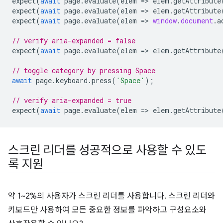
expect
(
await
page
.
evaluate
(
elem
=
>
elem
.
getAttribute
expect
(
await
page
.
evaluate
(
elem
=
>
elem
.
getAttribute
expect
(
await
page
.
evaluate
(
elem
=
>
window
.
document
.
a
// verify aria-expanded = false
expect
(
await
page
.
evaluate
(
elem
=
>
elem
.
getAttribute
// toggle category by pressing Space
await
page
.
keyboard
.
press
(
'Space'
);
// verify aria-expanded = true
expect
(
await
page
.
evaluate
(
elem
=
>
elem
.
getAttribute
스크린 리더를 성공적으로 사용할 수 있도
록 지원
약 1~2%의 사용자가 스크린 리더를 사용합니다. 스크린 리더와
키보드만 사용하여 모든 중요한 정보를 파악하고 구성요소와