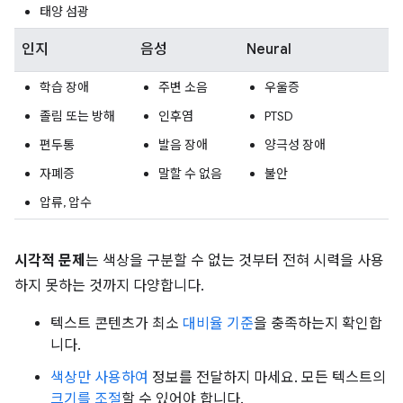
태양 섬광
인지
음성
Neural
학습 장애
주변 소음
우울증
졸림 또는 방해
인후염
PTSD
편두통
발음 장애
양극성 장애
자폐증
말할 수 없음
불안
압류, 압수
시각적 문제
는 색상을 구분할 수 없는 것부터 전혀 시력을 사용
하지 못하는 것까지 다양합니다.
텍스트 콘텐츠가 최소
대비율 기준
을 충족하는지 확인합
니다.
색상만 사용하여
정보를 전달하지 마세요. 모든 텍스트의
크기를 조절
할 수 있어야 합니다.