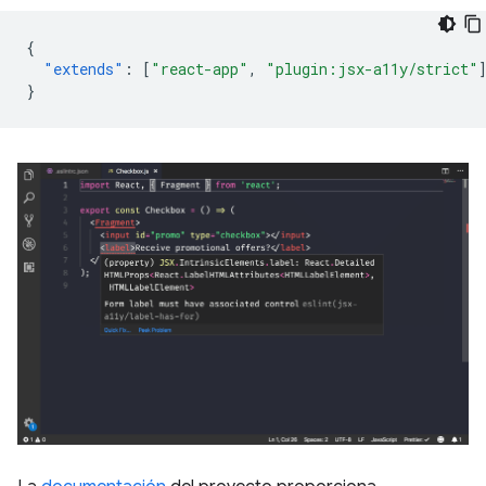
{
"extends"
:
[
"react-app"
,
"plugin:jsx-a11y/strict"
}