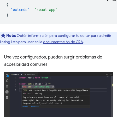
{
"extends"
:
"react-app"
}
Nota:
Obtén información para configurar tu editor para admitir
linting listo para usar en la
documentación de CRA
.
Una vez configurados, pueden surgir problemas de
accesibilidad comunes.