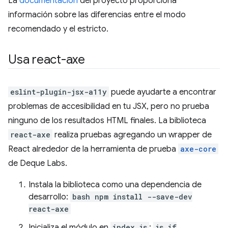
La
documentación
del proyecto proporciona
información sobre las diferencias entre el modo
recomendado y el estricto.
Usa react-axe
eslint-plugin-jsx-a11y
puede ayudarte a encontrar
problemas de accesibilidad en tu JSX, pero no prueba
ninguno de los resultados HTML finales. La biblioteca
react-axe
realiza pruebas agregando un wrapper de
React alrededor de la herramienta de prueba
axe-core
de Deque Labs.
Instala la biblioteca como una dependencia de
desarrollo:
bash npm install --save-dev
react-axe
Inicializa el módulo en
index.js
:
js if