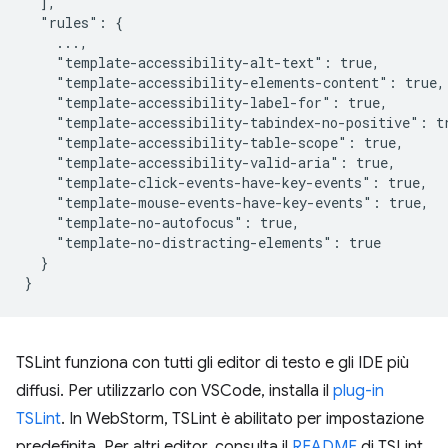
  ],

  "rules": {

    ...,

    "template-accessibility-alt-text": true,

    "template-accessibility-elements-content": true,

    "template-accessibility-label-for": true,

    "template-accessibility-tabindex-no-positive": tr
    "template-accessibility-table-scope": true,

    "template-accessibility-valid-aria": true,

    "template-click-events-have-key-events": true,

    "template-mouse-events-have-key-events": true,

    "template-no-autofocus": true,

    "template-no-distracting-elements": true

  }

TSLint funziona con tutti gli editor di testo e gli IDE più
diffusi. Per utilizzarlo con VSCode, installa il
plug-in
TSLint
. In WebStorm, TSLint è abilitato per impostazione
predefinita. Per altri editor, consulta il
README
di TSLint.