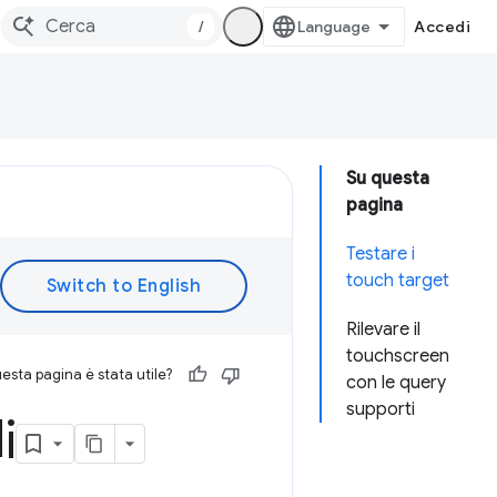
/
Accedi
Su questa
pagina
Testare i
touch target
Rilevare il
touchscreen
esta pagina è stata utile?
con le query
supporti
i