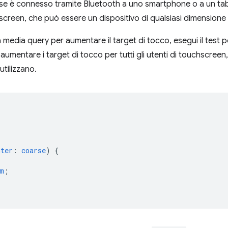
use è connesso tramite Bluetooth a uno smartphone o a un ta
screen, che può essere un dispositivo di qualsiasi dimensione 
 media query per aumentare il target di tocco, esegui il test 
umentare i target di tocco per tutti gli utenti di touchscree
utilizzano.
;
nter
:
coarse
)
{
m
;