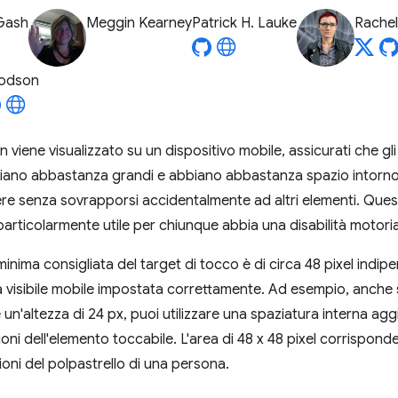
Gash
Meggin Kearney
Patrick H. Lauke
Rache
odson
 viene visualizzato su un dispositivo mobile, assicurati che gli
, siano abbastanza grandi e abbiano abbastanza spazio intorno.
 senza sovrapporsi accidentalmente ad altri elementi. Questa 
 particolarmente utile per chiunque abbia una disabilità motoria
nima consigliata del target di tocco è di circa 48 pixel indipe
a visibile mobile impostata correttamente. Ad esempio, anche
 un'altezza di 24 px, puoi utilizzare una spaziatura interna ag
oni dell'elemento toccabile. L'area di 48 x 48 pixel corrispon
oni del polpastrello di una persona.