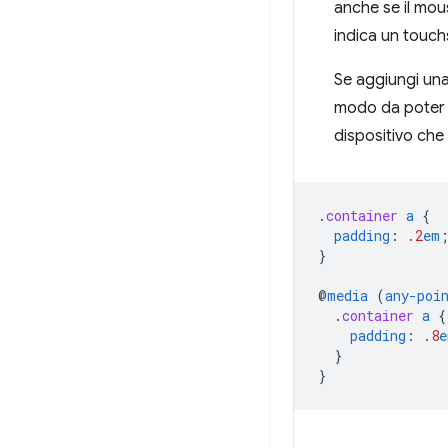
anche se il mo
indica un touch
Se aggiungi una
modo da poter a
dispositivo che 
.
container
a
{
padding
:
.2
em
}
@
media
(
any-poi
.
container
a
{
padding
:
.8
e
}
}