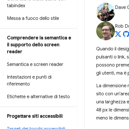
tabindex
Dave 
Messa a fuoco dello stile
Rob D
Comprendere la semantica e
il supporto dello screen
Quando il design
reader
pulsanti o link
Semantica e screen reader
possono premere
gli utenti, ma è
Intestazioni e punti di
riferimento
La dimensione mi
sito con un'are
Etichette e alternative di testo
una larghezza e
48 px le dimensi
Progettare siti accessibili
meno le dimensi