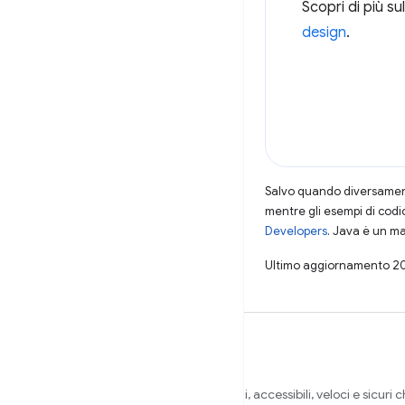
Scopri di più su
design
.
Salvo quando diversamente
mentre gli esempi di codi
Developers
. Java è un ma
Ultimo aggiornamento 2
Vogliamo aiutarti a creare siti web belli, accessibili, veloci e sicuri 