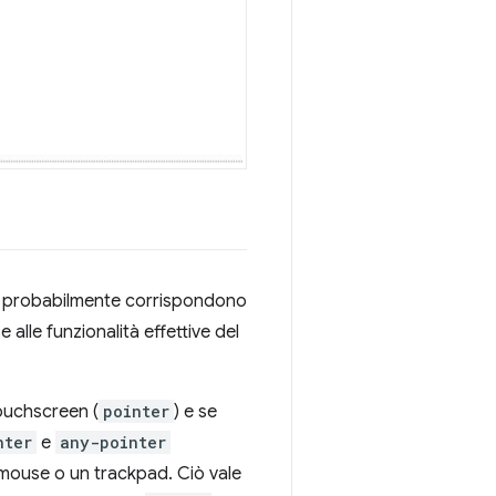
che probabilmente corrispondono
 alle funzionalità effettive del
touchscreen (
pointer
) e se
nter
e
any-pointer
n mouse o un trackpad. Ciò vale