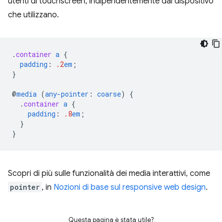
utenti di touchscreen, indipendentemente dal dispositivo
che utilizzano.
.
container
a
{
padding
:
.2
em
;
}
@
media
(
any-pointer
:
coarse
)
{
.
container
a
{
padding
:
.8
em
;
}
}
Scopri di più sulle funzionalità dei media interattivi, come
pointer
, in
Nozioni di base sul responsive web design
.
Questa pagina è stata utile?