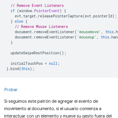
// Remove Event Listeners
if
(
window
.
PointerEvent
)
{
    evt
.
target
.
releasePointerCapture
(
evt
.
pointerId
);
}
else
{
// Remove Mouse Listeners
    document
.
removeEventListener
(
'mousemove'
,
this
.
    document
.
removeEventListener
(
'mouseup'
,
this
.
han
}
  updateSwipeRestPosition
();
  initialTouchPos 
=
null
;
}.
bind
(
this
);
Probar
Si seguimos este patrón de agregar el evento de
movimiento al documento, si el usuario comienza a
interactuar con un elemento y mueve su gesto fuera del