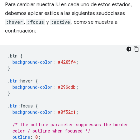
Para cambiar nuestra IU en cada uno de estos estados,
debemos aplicar estilos a las siguientes seudoclases
:hover
,
:focus
y
:active
, como se muestra a
continuación:
.
btn 
{
background-color
:
#4285f4
;
}
.
btn
:
hover 
{
background-color
:
#296cdb
;
}
.
btn
:
focus 
{
background-color
:
#0f52c1
;
/* The outline parameter suppresses the border
  color / outline when focused */
outline
:
0
;