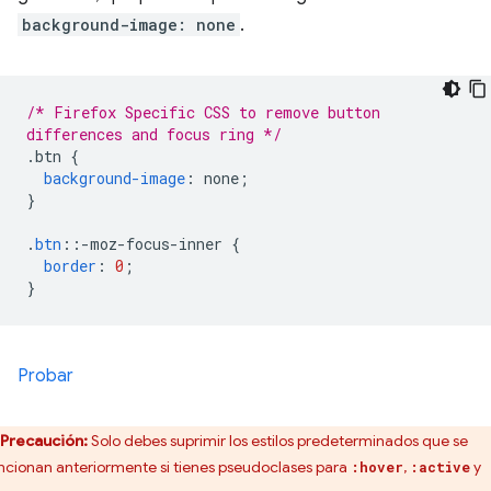
background-image: none
.
/* Firefox Specific CSS to remove button
differences and focus ring */
.
btn 
{
background-image
:
 none
;
}
.
btn
::-
moz-focus-inner 
{
border
:
0
;
}
Probar
Precaución:
Solo debes suprimir los estilos predeterminados que se
cionan anteriormente si tienes pseudoclases para
,
y
:hover
:active