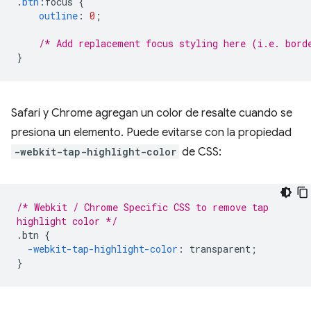
.
btn
:
focus 
{
outline
:
0
;
/* Add replacement focus styling here (i.e. bord
}
Safari y Chrome agregan un color de resalte cuando se
presiona un elemento. Puede evitarse con la propiedad
-webkit-tap-highlight-color
de CSS:
/* Webkit / Chrome Specific CSS to remove tap
highlight color */
.
btn 
{
-webkit-tap-highlight-color
:
 transparent
;
}