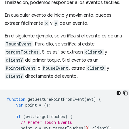
finalización, podemos responder a los eventos táctiles.
En cualquier evento de inicio y movimiento, puedes
extraer fácilmente
x
y
y
de un evento.
En el siguiente ejemplo, se verifica si el evento es de una
TouchEvent
. Para ello, se verifica si existe
targetTouches
. Si es así, se extraen
clientX
y
clientY
del primer toque. Si el evento es un
PointerEvent
o
MouseEvent
, extrae
clientX
y
clientY
directamente del evento.
function
 getGesturePointFromEvent
(
evt
)
{
var
 point 
=
{};
if
(
evt
.
targetTouches
)
{
// Prefer Touch Events
      point
.
x 
=
 evt
.
targetTouches
[
0
].
clientX
;