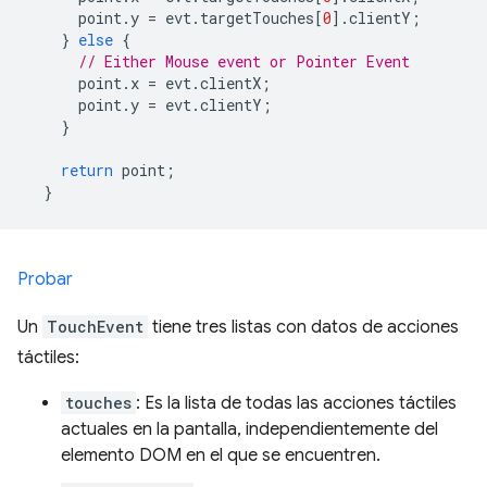
      point
.
y 
=
 evt
.
targetTouches
[
0
].
clientY
;
}
else
{
// Either Mouse event or Pointer Event
      point
.
x 
=
 evt
.
clientX
;
      point
.
y 
=
 evt
.
clientY
;
}
return
 point
;
}
Probar
Un
TouchEvent
tiene tres listas con datos de acciones
táctiles:
touches
: Es la lista de todas las acciones táctiles
actuales en la pantalla, independientemente del
elemento DOM en el que se encuentren.