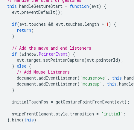
// Handle the start of gestures
this
.
handleGestureStart 
=
function
(
evt
)
{
  evt
.
preventDefault
();
if
(
evt
.
touches 
&&
 evt
.
touches
.
length 
>
1
)
{
return
;
}
// Add the move and end listeners
if
(
window
.
PointerEvent
)
{
    evt
.
target
.
setPointerCapture
(
evt
.
pointerId
);
}
else
{
// Add Mouse Listeners
    document
.
addEventListener
(
'mousemove'
,
this
.
hand
    document
.
addEventListener
(
'mouseup'
,
this
.
handle
}
  initialTouchPos 
=
 getGesturePointFromEvent
(
evt
);
  swipeFrontElement
.
style
.
transition 
=
'initial'
;
}.
bind
(
this
);