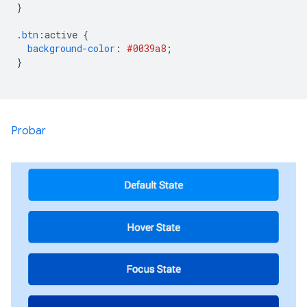
}
.
btn
:
active 
{
background-color
:
#0039a8
;
}
Probar