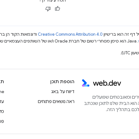
המידע עזר לך?
 דף זה הוא ברישיון
Creative Commons Attribution 4.0
ודוגמאות הקוד הן ברי
.‏ Java הוא סימן מסחרי רשום של חברת Oracle ו/או של השותפים העצמאיים שלה.
הוספת תוכן
תו
דיווח על באג
rome
הירים ומאובטחים שפועלים
ראה נושאים פתוחים
עדכוני
הוא הבית שלנו לתוכן שנכתב
מק
פו