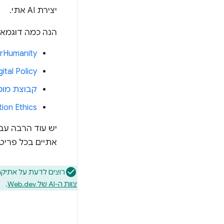
יצירת AI אתי.
הנה כמה דוגמאו
rHumanity
ital Policy
קבוצת מומחי
ion Ethics
יש עוד הרבה עבו
אתיים בכל פריט 
רוצים לדעת על אתיקה ו-AI? יש לך שאלות ספציפיות? אפשר לציי
צוות ה-AI של Web.dev
.