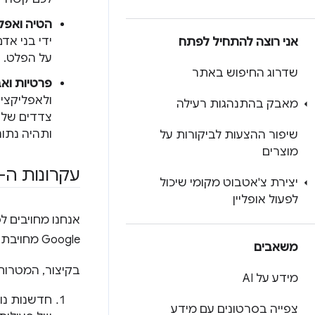
הטיה ואפל
ידי בני אד
אני רוצה להתחיל לפתח
על הפלט.
שדרוג החיפוש באתר
פרטיות וא
ולאפליקציו
מאבק בהתנהגות רעילה
ותהיה נתו
שיפור ההצעות לביקורות על
מוצרים
עקרונות ה-AI מבית Google
יצירת צ'אטבוט מקומי שיכול
לפעול אופליין
Google מחויבת לכמה
משאבים
בקיצור, המטרות של
מידע על AI
צפייה בסרטונים עם מידע