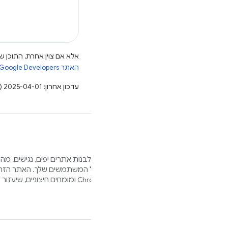
אלא אם צוין אחרת, התוכן של
האתר Google Developers‏
עדכון אחרון: 2025-04-01 (שעון UTC).
אנחנו רוצים לעזור לך לבנות אתרים יפים, נגישים, מ
בדפדפנים שונים ולכל המשתמשים שלך. האתר הזה 
על ידי חברי צוות Chrome ומומחים חיצוניים, שיעזור לכם בתהליך הזה.