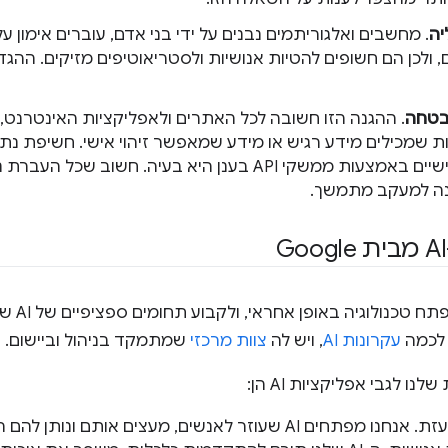
יה
. מחשבים ואלגוריתמים נבנים על ידי בני אדם, עוברים אימון על
ם, ולכן הם חשופים להטיות אנושיות ולסטריאוטיפים מזיקים. ההג
בטחה
. ההגנה הזו חשובה לכל האתרים ולאפליקציות האינטרנט,
ת שמכילים מידע רגיש או מידע שמאפשר זיהוי אישי. חשיפת נת
צדדים שלישיים באמצעות ממשקי API בענן היא בעיה. חשו
נה למעקב מתמשך.
אנחנו מח
עקרונות AI
, ויש לה
צוות מרכזי
שמתמקד בניהול וביישום.
נו לגבי אפליקציות AI הן:
חדשנות נועזת. אנחנו מפתחים AI שעוזר לאנשים, מעצים אות