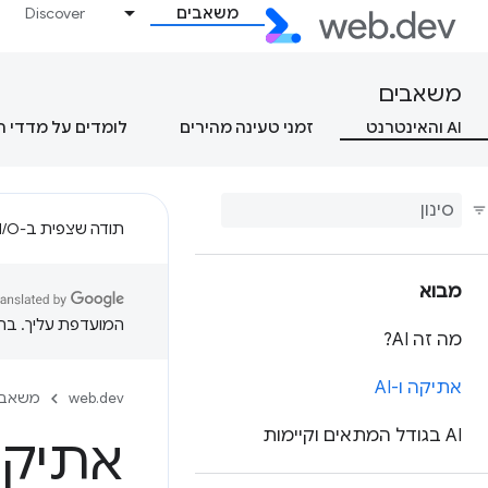
משאבים
Discover
משאבים
AI והאינטרנט
זמני טעינה מהירים
לומדים על מדדי 
תודה שצפית ב-Google I/O!
מבוא
המועדפת עליך. בתרג
מה זה AI?
אתיקה ו-AI
web.dev
משאבי
AI בגודל המתאים וקיימות
אתיקה ו