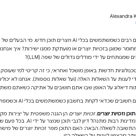
Alexandra 
יש שיקולים אתיים רבים כשמשתמשים בכלי AI ויוצרים תוכן 
מר שמוגן בזכויות יוצרים או מועתקת ממנו ישירות? איך אנחנו
שמנותחים על ידי מודלים גדולים של שפה (LLM)?
נולוגיות חדשות באופן מושכל ואחראי, כי זה קריטי למי שעוס
 לענות על השאלות האלה (ועל שאלות נוספות). אנחנו לא יכולי
תוח דיאלוג על האופן שבו אתם חושבים על אתיקה כשאתם משתמשי
בים שכדאי לקחת בחשבון כשמשתמשים בכלי AI וכשמפתחים בעזרתם:
כן וזכויות יוצרים
.
זכויות יוצרים
הן הגנה משפטית על יצירות מקו
למדינה, ובמדינות רבות מתנהל דיון
שובה לשאלה הבאה: האם התוכן מפר זכויות יוצרים של מישהו 
תר מהצפוי לענות על השאלה הזו.