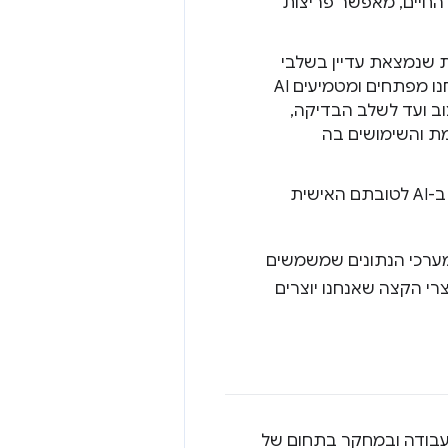
 איכות החיים, מאפשר פריצות
וגיה טרנספורמטיבית שנמצאת עדיין בשלבי
התפתחות, ולכן היא מציבה מורכבויות וסיכונים שמשתנים כל הזמן. לכן, אנחנו מפתחים ומטמיעים AI
וח ופריסת AI, החל משלב העיצוב ועד לשלב הבדיקה,
 אנחנו לומדים ככל שטכנולוגיית ה-AI מתקדמת והשימושים בה
מתקדמים ביחד. אנחנו יוצרים כלים שמאפשרים לאנשים אחרים להשתמש ב-AI לטובתם האישית
 מערכי הנתונים שמשמשים
 ולמוצרי הקצה שאנחנו יוצרים
ת אחרות שמתמקדים בעבודה ובמחקר בתחום של