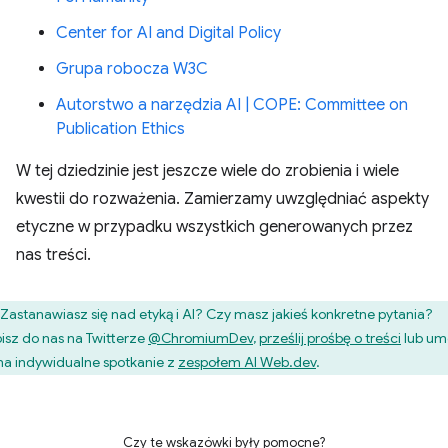
Center for AI and Digital Policy
Grupa robocza W3C
Autorstwo a narzędzia AI | COPE: Committee on
Publication Ethics
W tej dziedzinie jest jeszcze wiele do zrobienia i wiele
kwestii do rozważenia. Zamierzamy uwzględniać aspekty
etyczne w przypadku wszystkich generowanych przez
nas treści.
Zastanawiasz się nad etyką i AI? Czy masz jakieś konkretne pytania?
isz do nas na Twitterze
@ChromiumDev
,
prześlij prośbę o treści
lub u
 na indywidualne spotkanie z
zespołem AI Web.dev
.
Czy te wskazówki były pomocne?