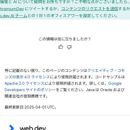
倫理と AI について疑問をお持ちですか？ご不明な点がございましたら
hromiumDev
にツイートするか、
コンテンツのリクエストを送信
する
b.dev AI チーム
との 1 対 1 のオフィスアワーを設定してください。
この情報は役に立ちましたか？
特に記載のない限り、このページのコンテンツは
クリエイティブ・コモ
ンズの表示 4.0 ライセンス
により使用許諾されます。コードサンプルは
Apache 2.0 ライセンス
により使用許諾されます。詳しくは、
Google
Developers サイトのポリシー
をご覧ください。Java は Oracle および
関連会社の登録商標です。
最終更新日 2025-04-01 UTC。