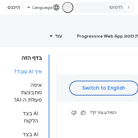
/
היכנס
Progressive Web
עוד
בדף הזה
איך AI עובד?
איפה
מתבצעת
פעולת ה-AI?
המידע עזר לך?
AI בצד
הלקוח
AI בצד