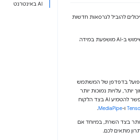
AI באינטרנט
, שיכולים להוביל לגרסאות חדשות
מפתחי אתרים צריכים לדעת איפה מתבצעת הסקת מסקנות מ-AI. העלות של שימוש ב-AI מושפעת במידה
ועל בדפדפן של המשתמש
 מאפשר זמן אחזור נמוך יותר, עלויות נמוכות יותר
בצד השרת, גישה אופליין, פרטיות משתמשים משופרת ואין צורך במפתח API. אפשר להטמיע AI בצד הלקוח
Tenso
ו-
MediaPipe
.
 יותר בצד השרת, במיוחד אם
רון מתאים לכם.