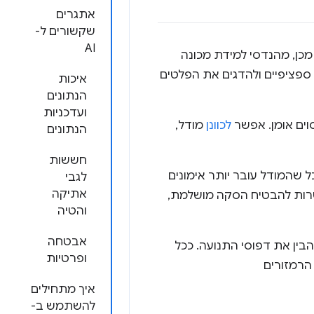
אתגרים
שקשורים ל-
AI
 מכן, מהנדסי למידת מכונה
ספציפיים ולהדגים את הפלטים
איכות
הנתונים
ועדכניות
וים אומן. אפשר
לכוונן
מודל,
הנתונים
חששות
 שהמודל עובר יותר אימונים
לגבי
אתיקה
פשרות להבטיח הסקה מושלמת,
והטיה
אבטחה
A שאומן על נתונים ממפות Google כדי להבין את דפוסי התנועה. ככל
ופרטיות
הרמזורים
איך מתחילים
להשתמש ב-