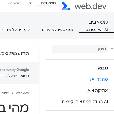
משאבים
Discover
משאבים
AI והאינטרנט
זמני טעינה מהירים
לומדים על מדדי 
תודה שצפית ב-Google I/O!
מבוא
המועדפת עליך. בתרג
מה זה AI?
אתיקה ו-AI
web.dev
משאבי
AI בגודל המתאים וקיימות
מהי ב