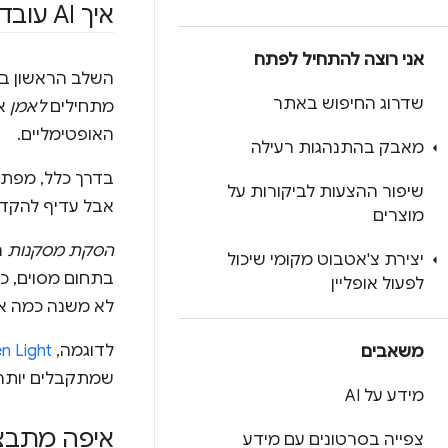
איך AI עובד?
אני רוצה להתחיל לפתח
השלב הראשון ביצ
שדרוג החיפוש באתר
מתחילים
לאמן
את
האופטימליים.
מאבק בהתנהגות רעילה
בדרך כלל, מפתחי
שיפור ההצעות לביקורות על
אבל עדיף להקדי
מוצרים
הסקת מסקנות
ה
יצירת צ'אטבוט מקומי שיכול
בתחום מסוים, כך
לפעול אופליין
לא משנה כמה אי
לדוגמה,
n Light
משאבים
שמתקבלים יותר 
מידע על AI
איפה מתבצעת
צפייה בסרטונים עם מידע