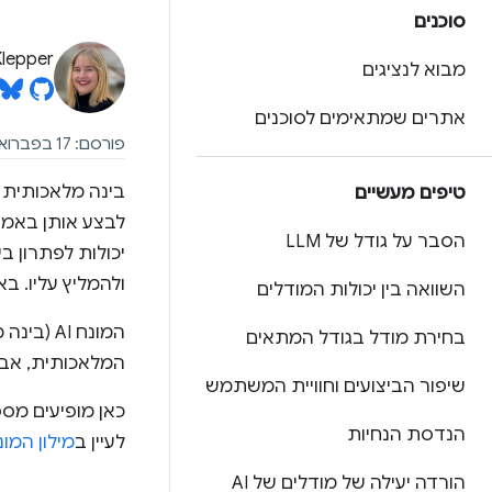
סוכנים
Klepper
מבוא לנציגים
אתרים שמתאימים לסוכנים
פורסם: 17 בפברואר 2024, עדכון אחרון: 22 באפריל 2025
טיפים מעשיים
הסבר על גודל של LLM
יכולות לפתרון ב
ולהמליץ עליו. 
השוואה בין יכולות המודלים
המונח AI
בחירת מודל בגודל המתאים
המלאכותית, אבל היכולות של I
שיפור הביצועים וחוויית המשתמש
הנדסת הנחיות
לעיין ב
מילון המו
הורדה יעילה של מודלים של AI