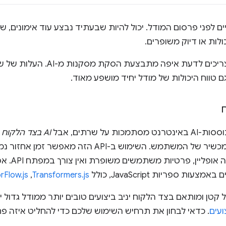
ה-AI מסתיים לפני פרסום המודל. יכול להיות שבעתיד נבצע עוד אימונים
ולות או דיוק משופרים.
טווח היכולות של מודל יחיד מושפע מאוד.
כות על שרתים, אבל
AI בצד הלקוח
פ
ומבצע הסקה במכשיר של המשתמש. השימוש ב-API הזה
ות ספריות JavaScript, כולל
Transformers.js
,‏
rFlow.js
ל קטן ומותאם בצד הלקוח יניב ביצועים טובים יותר ממודל גדול
עים
. כדאי לבחון את תרחיש השימוש שלכם כדי להחליט איזה פת