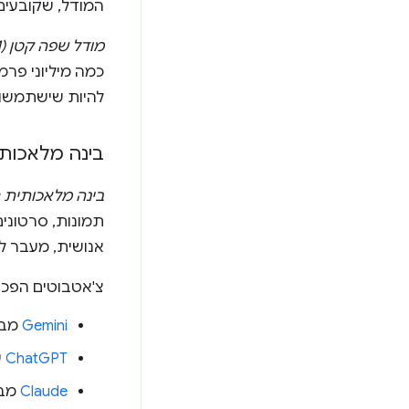
המודל, שקובעים
מודל שפה קטן (SLM)
כמה מיליוני פרמ
להיות שישתמשו בו כדי להבד
בינה מלאכותי
בינה מלאכותית ג
תמונות, סרטונים
אנושית, מעבר לה
צ'אטבוטים הפכו לכלי פ
Gemini
מבית e
ChatGPT
של
Claude
מבית ic