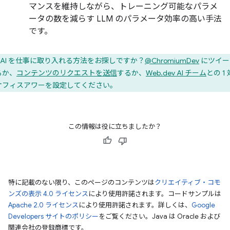
マンスを維持しながら、トレーニング可能なパラメ
ータの数を減らす LLM のパラメータ効率の高い手法
です。
AI を仕事に取り入れる方法をお探しですか？
@ChromiumDev
にツイー
るか、
コンテンツのリクエストを送信
するか、
Web.dev AI チーム
との 1 
オフィスアワーを設定してください。
この情報は役に立ちましたか？
特に記載のない限り、このページのコンテンツは
クリエイティブ・コモ
ンズの表示 4.0 ライセンス
により使用許諾されます。コードサンプルは
Apache 2.0 ライセンス
により使用許諾されます。詳しくは、
Google
Developers サイトのポリシー
をご覧ください。Java は Oracle および
関連会社の登録商標です。