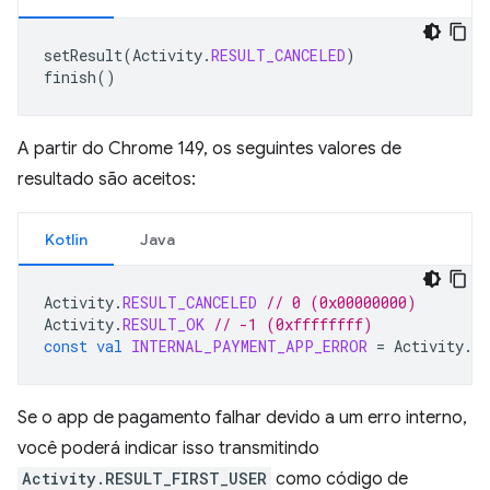
setResult
(
Activity
.
RESULT_CANCELED
)
finish
()
A partir do Chrome 149, os seguintes valores de
resultado são aceitos:
Kotlin
Java
Activity
.
RESULT_CANCELED
// 0 (0x00000000)
Activity
.
RESULT_OK
// -1 (0xffffffff)
const
val
INTERNAL_PAYMENT_APP_ERROR
=
Activity
.
R
Se o app de pagamento falhar devido a um erro interno,
você poderá indicar isso transmitindo
Activity.RESULT_FIRST_USER
como código de