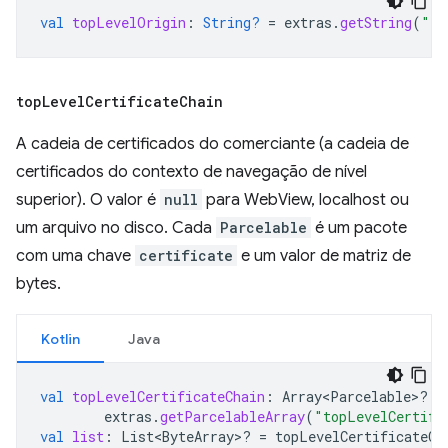
val
topLevelOrigin
:
String?
=
extras
.
getString
(
"to
top
Level
Certificate
Chain
A cadeia de certificados do comerciante (a cadeia de
certificados do contexto de navegação de nível
superior). O valor é
null
para WebView, localhost ou
um arquivo no disco. Cada
Parcelable
é um pacote
com uma chave
certificate
e um valor de matriz de
bytes.
Kotlin
Java
val
topLevelCertificateChain
:
Array<Parcelable>? 
=
extras
.
getParcelableArray
(
"topLevelCertifi
val
list
:
List<ByteArray>? 
=
topLevelCertificateCh