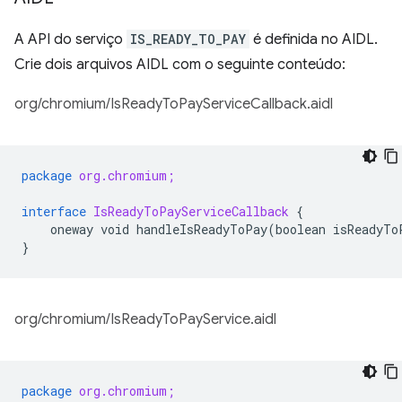
A API do serviço
IS_READY_TO_PAY
é definida no AIDL.
Crie dois arquivos AIDL com o seguinte conteúdo:
org/chromium/IsReadyToPayServiceCallback.aidl
package
org.chromium;
interface
IsReadyToPayServiceCallback
{
oneway
void
handleIsReadyToPay
(
boolean
isReadyTo
}
org/chromium/IsReadyToPayService.aidl
package
org.chromium;