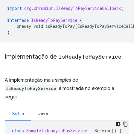
import
org.chromium.IsReadyToPayServiceCallback;
interface
IsReadyToPayService
{
oneway
void
isReadyToPay
(
IsReadyToPayServiceCall
}
Implementação de
Is
Ready
To
Pay
Service
A implementação mais simples de
IsReadyToPayService
é mostrada no exemplo a
seguir:
Kotlin
Java
class
SampleIsReadyToPayService
:
Service
()
{