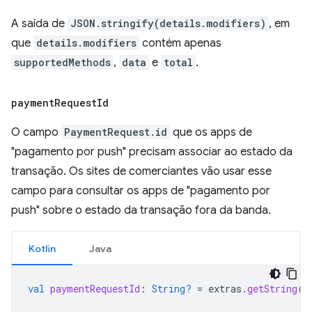
A saída de
JSON.stringify(details.modifiers)
, em
que
details.modifiers
contém apenas
supportedMethods
,
data
e
total
.
payment
Request
Id
O campo
PaymentRequest.id
que os apps de
"pagamento por push" precisam associar ao estado da
transação. Os sites de comerciantes vão usar esse
campo para consultar os apps de "pagamento por
push" sobre o estado da transação fora da banda.
Kotlin
Java
val
paymentRequestId
:
String?
=
extras
.
getString
(
"