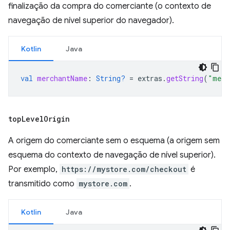
finalização da compra do comerciante (o contexto de
navegação de nível superior do navegador).
Kotlin
Java
val
merchantName
:
String?
=
extras
.
getString
(
"merc
top
Level
Origin
A origem do comerciante sem o esquema (a origem sem
esquema do contexto de navegação de nível superior).
Por exemplo,
https://mystore.com/checkout
é
transmitido como
mystore.com
.
Kotlin
Java