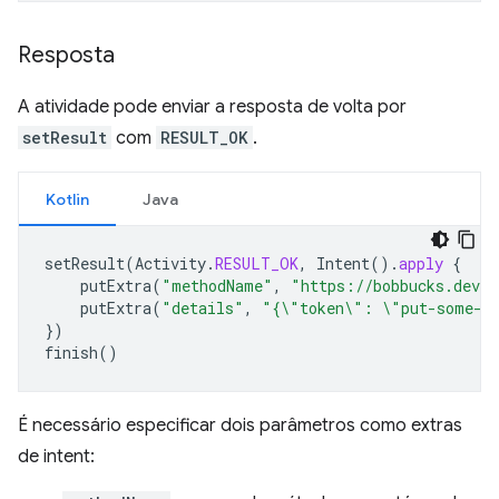
Resposta
A atividade pode enviar a resposta de volta por
setResult
com
RESULT_OK
.
Kotlin
Java
setResult
(
Activity
.
RESULT_OK
,
Intent
().
apply
{
putExtra
(
"methodName"
,
"https://bobbucks.dev/p
putExtra
(
"details"
,
"{\"token\": \"put-some-d
})
finish
()
É necessário especificar dois parâmetros como extras
de intent: