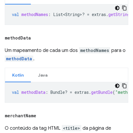
val
methodNames
:
List<String>? 
=
extras
.
getStringA
method
Data
Um mapeamento de cada um dos
methodNames
para o
methodData
.
Kotlin
Java
val
methodData
:
Bundle? 
=
extras
.
getBundle
(
"method
merchant
Name
O conteúdo da tag HTML
<title>
da página de