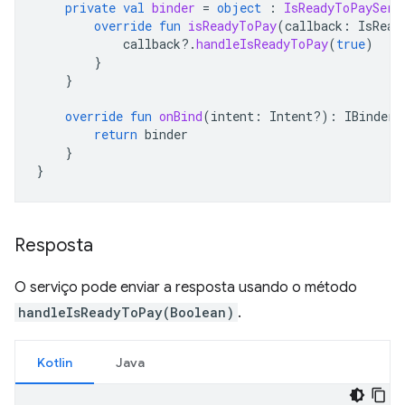
private
val
binder
=
object
:
IsReadyToPayServ
override
fun
isReadyToPay
(
callback
:
IsRead
callback
?.
handleIsReadyToPay
(
true
)
}
}
override
fun
onBind
(
intent
:
Intent?)
:
IBinder?
return
binder
}
}
Resposta
O serviço pode enviar a resposta usando o método
handleIsReadyToPay(Boolean)
.
Kotlin
Java