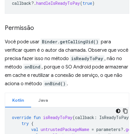
callback
?.
handleIsReadyToPay
(
true
)
Permissão
Você pode usar
Binder.getCallingUid()
para
verificar quem é o autor da chamada. Observe que você
precisa fazer isso no método
isReadyToPay
, não no
método
onBind
, porque o SO Android pode armazenar
em cache e reutilizar a conexão de serviço, o que não
aciona o método
onBind()
.
Kotlin
Java
override
fun
isReadyToPay
(
callback
:
IsReadyToPaySe
try
{
val
untrustedPackageName
=
parameters
?.
get