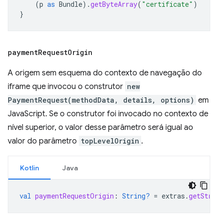
(
p
as
Bundle
).
getByteArray
(
"certificate"
)
}
payment
Request
Origin
A origem sem esquema do contexto de navegação do
iframe que invocou o construtor
new
PaymentRequest(methodData, details, options)
em
JavaScript. Se o construtor foi invocado no contexto de
nível superior, o valor desse parâmetro será igual ao
valor do parâmetro
topLevelOrigin
.
Kotlin
Java
val
paymentRequestOrigin
:
String?
=
extras
.
getStri