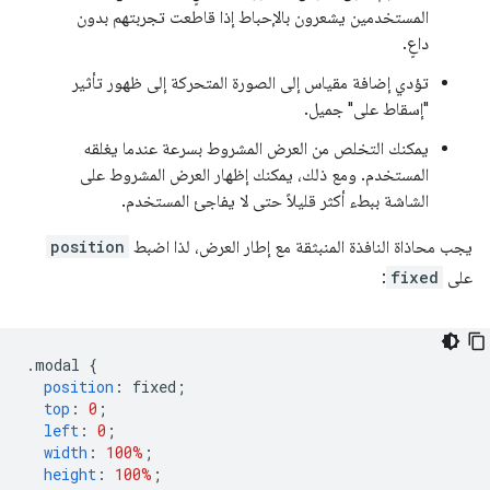
المستخدمين يشعرون بالإحباط إذا قاطعت تجربتهم بدون
داعٍ.
تؤدي إضافة مقياس إلى الصورة المتحركة إلى ظهور تأثير
"إسقاط على" جميل.
يمكنك التخلص من العرض المشروط بسرعة عندما يغلقه
المستخدم. ومع ذلك، يمكنك إظهار العرض المشروط على
الشاشة ببطء أكثر قليلاً حتى لا يفاجئ المستخدم.
يجب محاذاة النافذة المنبثقة مع إطار العرض، لذا اضبط
position
على
fixed
:
.
modal 
{
position
:
 fixed
;
top
:
0
;
left
:
0
;
width
:
100%
;
height
:
100%
;