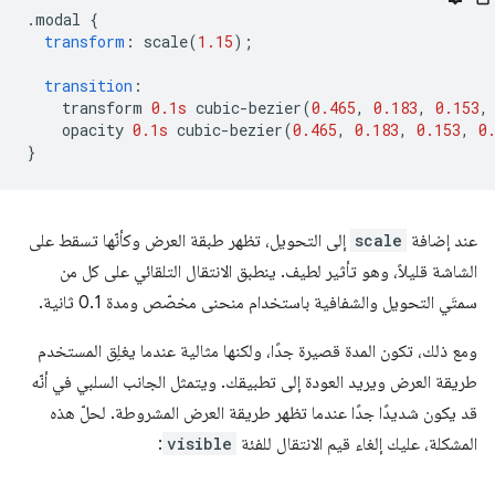
.
modal 
{
transform
:
 scale
(
1.15
);
transition
:
    transform 
0.1s
 cubic-bezier
(
0.465
,
0.183
,
0.153
,
    opacity 
0.1s
 cubic-bezier
(
0.465
,
0.183
,
0.153
,
0
}
عند إضافة
scale
إلى التحويل، تظهر طبقة العرض وكأنّها تسقط على
الشاشة قليلاً، وهو تأثير لطيف. ينطبق الانتقال التلقائي على كل من
سمتَي التحويل والشفافية باستخدام منحنى مخصّص ومدة 0.1 ثانية.
ومع ذلك، تكون المدة قصيرة جدًا، ولكنها مثالية عندما يغلِق المستخدم
طريقة العرض ويريد العودة إلى تطبيقك. ويتمثل الجانب السلبي في أنّه
قد يكون شديدًا جدًا عندما تظهر طريقة العرض المشروطة. لحلّ هذه
المشكلة، عليك إلغاء قيم الانتقال للفئة
visible
: