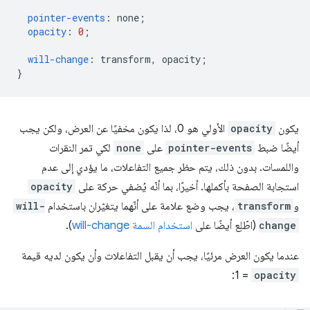
pointer-events
:
 none
;
opacity
:
0
;
will-change
:
 transform
,
 opacity
;
}
يكون
opacity
الأولي هو 0، لذا يكون مخفيًا عن العرض، ولكن يجب
أيضًا ضبط
pointer-events
على
none
لكي تمر النقرات
واللمسات. بدون ذلك، يتم حظر جميع التفاعلات، ما يؤدي إلى عدم
استجابة الصفحة بأكملها. أخيرًا، بما أنّه يُضفي حركة على
opacity
و
transform
، يجب وضع علامة على أنّهما يتغيّران باستخدام
will-
change
(اطّلِع أيضًا على
استخدام السمة will-change
).
عندما يكون العرض مرئيًا، يجب أن يقبل التفاعلات وأن يكون لديه قيمة
opacity
‏ = 1: