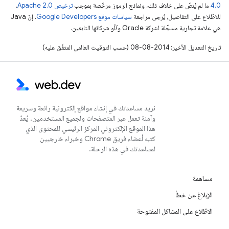
4.0‏
ما لم يُنصّ على خلاف ذلك، ونماذج الرموز مرخّصة بموجب
ترخيص Apache 2.0‏
.
للاطّلاع على التفاصيل، يُرجى مراجعة
سياسات موقع Google Developers‏
. إنّ Java
هي علامة تجارية مسجَّلة لشركة Oracle و/أو شركائها التابعين.
تاريخ التعديل الأخير: 2014-08-08 (حسب التوقيت العالمي المتفَّق عليه)
نريد مساعدتك في إنشاء مواقع إلكترونية رائعة وسريعة
وآمنة تعمل عبر المتصفحات ولجميع المستخدمين. يُعدّ
هذا الموقع الإلكتروني المركز الرئيسي للمحتوى الذي
كتبه أعضاء فريق Chrome وخبراء خارجيين
لمساعدتك في هذه الرحلة.
مساهمة
الإبلاغ عن خطأ
الاطّلاع على المشاكل المفتوحة