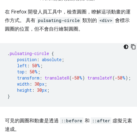
在 Firefox 開發人員工具中，檢查圓圈，瞭解這項動畫的運
作方式。 具有
pulsating-circle
類別的
<div>
會標示
圓圈的位置，但不會自行繪製圓圈。
.
pulsating-circle
{
position
:
absolute
;
left
:
50
%
;
top
:
50
%
;
transform
:
translateX
(
-50
%
)
translateY
(
-50
%
);
width
:
30
px
;
height
:
30
px
;
}
可見的圓圈和動畫是透過
::before
和
::after
虛擬元素
達成。