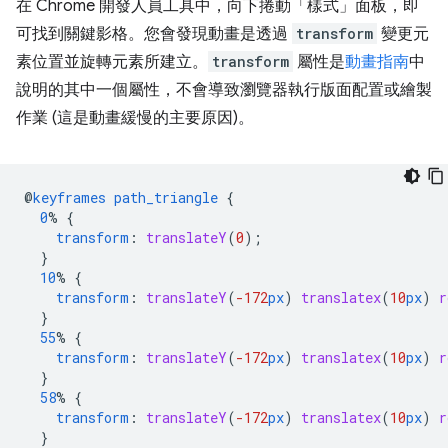
在 Chrome 開發人員工具中，向下捲動「樣式」面板，即
可找到關鍵影格。您會發現動畫是透過
transform
變更元
素位置並旋轉元素所建立。
transform
屬性是
動畫指南
中
說明的其中一個屬性，不會導致瀏覽器執行版面配置或繪製
作業 (這是動畫緩慢的主要原因)。
@
keyframes
path_triangle
{
0
%
{
transform
:
translateY
(
0
);
}
10
%
{
transform
:
translateY
(
-172
px
)
translatex
(
10
px
)
r
}
55
%
{
transform
:
translateY
(
-172
px
)
translatex
(
10
px
)
r
}
58
%
{
transform
:
translateY
(
-172
px
)
translatex
(
10
px
)
r
}