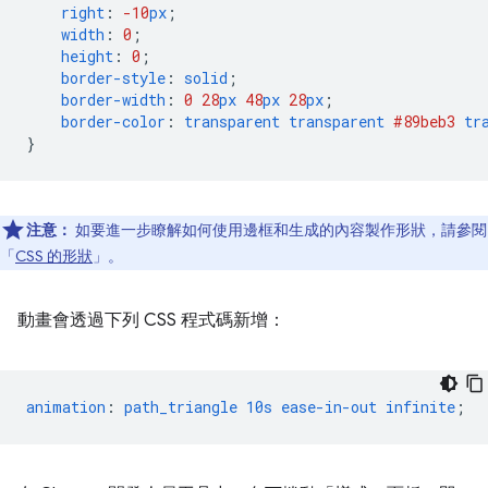
right
:
-10
px
;
width
:
0
;
height
:
0
;
border-style
:
solid
;
border-width
:
0
28
px
48
px
28
px
;
border-color
:
transparent
transparent
#89beb3
tr
}
注意：
如要進一步瞭解如何使用邊框和生成的內容製作形狀，請參閱
「
CSS 的形狀
」。
動畫會透過下列 CSS 程式碼新增：
animation
:
path_triangle
10s
ease-in-out
infinite
;