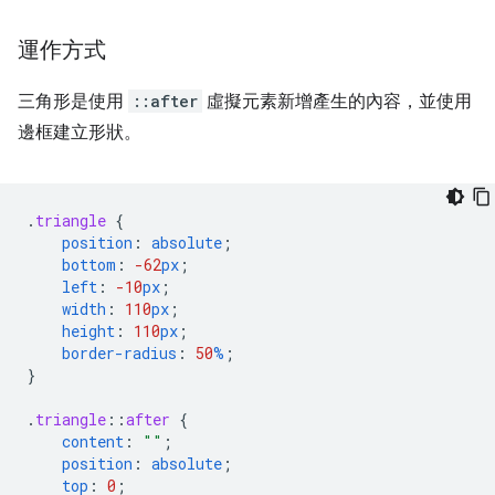
運作方式
三角形是使用
::after
虛擬元素新增產生的內容，並使用
邊框建立形狀。
.
triangle
{
position
:
absolute
;
bottom
:
-62
px
;
left
:
-10
px
;
width
:
110
px
;
height
:
110
px
;
border-radius
:
50
%
;
}
.
triangle
::
after
{
content
:
""
;
position
:
absolute
;
top
:
0
;