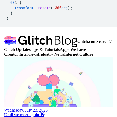
63
%
{
transform
:
rotate
(
-360
deg
);
}
}