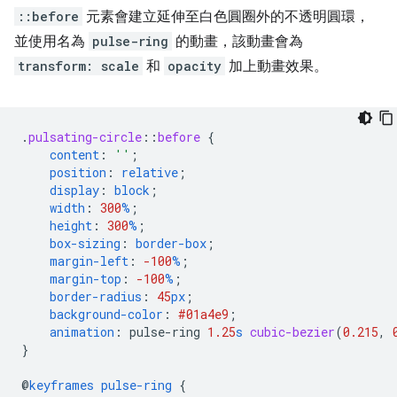
::before
元素會建立延伸至白色圓圈外的不透明圓環，
並使用名為
pulse-ring
的動畫，該動畫會為
transform: scale
和
opacity
加上動畫效果。
.
pulsating-circle
::
before
{
content
:
''
;
position
:
relative
;
display
:
block
;
width
:
300
%
;
height
:
300
%
;
box-sizing
:
border-box
;
margin-left
:
-100
%
;
margin-top
:
-100
%
;
border-radius
:
45
px
;
background-color
:
#01a4e9
;
animation
:
pulse-ring
1.25
s
cubic-bezier
(
0.215
,
}
@
keyframes
pulse-ring
{