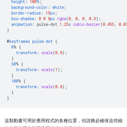
height
:
100
%
;
background-color
:
white
;
border-radius
:
15
px
;
box-shadow
:
0
0
8
px
rgba
(
0
,
0
,
0
,
0.3
);
animation
:
pulse-dot
1.25
s
cubic-bezier
(
0.455
,
0.0
}
@
keyframes
pulse-dot
{
0
%
{
transform
:
scale
(
0.8
);
}
50
%
{
transform
:
scale
(
1
);
}
100
%
{
transform
:
scale
(
0.8
);
}
}
這類動畫可用於應用程式的各種位置，但請務必確保這些細