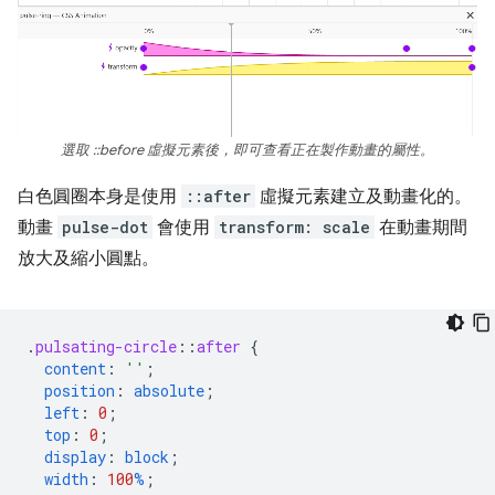
選取 ::before 虛擬元素後，即可查看正在製作動畫的屬性。
白色圓圈本身是使用
::after
虛擬元素建立及動畫化的。
動畫
pulse-dot
會使用
transform: scale
在動畫期間
放大及縮小圓點。
.
pulsating-circle
::
after
{
content
:
''
;
position
:
absolute
;
left
:
0
;
top
:
0
;
display
:
block
;
width
:
100
%
;