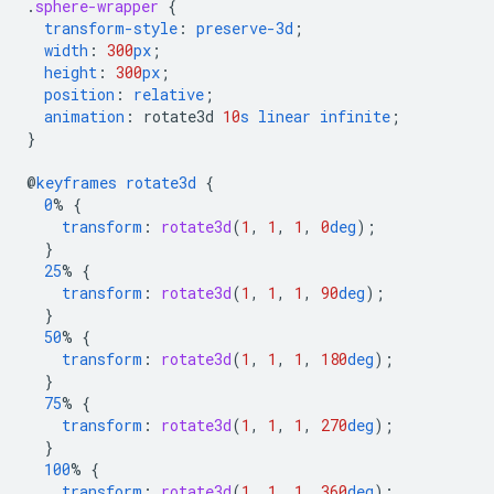
.
sphere-wrapper
{
transform-style
:
preserve-3d
;
width
:
300
px
;
height
:
300
px
;
position
:
relative
;
animation
:
rotate3d
10
s
linear
infinite
;
}
@
keyframes
rotate3d
{
0
%
{
transform
:
rotate3d
(
1
,
1
,
1
,
0
deg
);
}
25
%
{
transform
:
rotate3d
(
1
,
1
,
1
,
90
deg
);
}
50
%
{
transform
:
rotate3d
(
1
,
1
,
1
,
180
deg
);
}
75
%
{
transform
:
rotate3d
(
1
,
1
,
1
,
270
deg
);
}
100
%
{
transform
:
rotate3d
(
1
,
1
,
1
,
360
deg
);