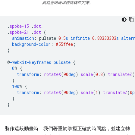
圓點會隨著球體旋轉並閃爍。
.
spoke-15
.
dot
,
.
spoke-21
.
dot
{
animation
:
pulsate
0.5
s
infinite
0.83333333
s
alter
background-color
:
#55ffee
;
}
@
-webkit-keyframes
pulsate
{
0
%
{
transform
:
rotateX
(
90
deg
)
scale
(
0.3
)
translateZ
(
}
100
%
{
transform
:
rotateX
(
90
deg
)
scale
(
1
)
translateZ
(
0
p
}
}
製作這段動畫時，我們著重於掌握正確的時間點，並建立轉