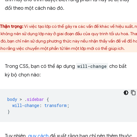
đổi theo một cách nào đó.
Thận trọng:
Vì việc tạo lớp có thể gây ra các vấn đề khác về hiệu suất, 
 không nên sử dụng lớp này ở giai đoạn đầu của quy trình tối ưu hoá. Th
 đó, bạn chỉ nên sử dụng phương thức này nếu nhận thấy vấn đề về đồ h
cho rằng việc chuyển một phần tử lên một lớp mới có thể giúp ích.
Trong CSS, bạn có thể áp dụng
will-change
cho bất
kỳ bộ chọn nào:
body
 > 
.
sidebar
{
will-change
:
transform
;
}
Tuy nhiên,
quy cách
đề xuất rằng bạn chỉ nên thêm thuộc