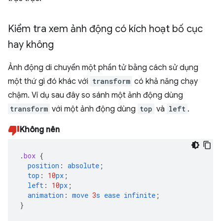
Kiểm tra xem ảnh động có kích hoạt bố cục
hay không
Ảnh động di chuyển một phần tử bằng cách sử dụng
một thứ gì đó khác với
transform
có khả năng chạy
chậm. Ví dụ sau đây so sánh một ảnh động dùng
transform
với một ảnh động dùng
top
và
left
.
Không nên
.
box
{
position
:
absolute
;
top
:
10
px
;
left
:
10
px
;
animation
:
move
3
s
ease
infinite
;
}