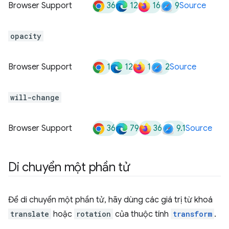
36
12
16
9
Browser Support
Source
opacity
1
12
1
2
Browser Support
Source
will-change
36
79
36
9.1
Browser Support
Source
Di chuyển một phần tử
Để di chuyển một phần tử, hãy dùng các giá trị từ khoá
translate
hoặc
rotation
của thuộc tính
transform
.