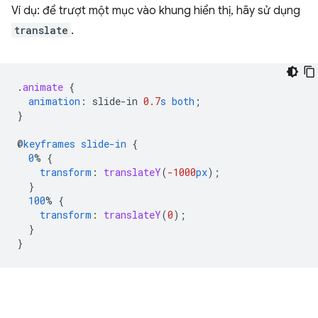
Ví dụ: để trượt một mục vào khung hiển thị, hãy sử dụng
translate
.
.
animate
{
animation
:
slide-in
0.7
s
both
;
}
@
keyframes
slide-in
{
0
%
{
transform
:
translateY
(
-1000
px
);
}
100
%
{
transform
:
translateY
(
0
);
}
}