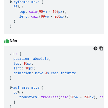
@
keyframes
move
{
50
%
{
top
:
calc
(
90
vh
-
160
px
);
left
:
calc
(
90
vw
-
200
px
);
}
}
Nên
.
box
{
position
:
absolute
;
top
:
10
px
;
left
:
10
px
;
animation
:
move
3
s
ease
infinite
;
}
@
keyframes
move
{
50
%
{
transform
:
translate
(
calc
(
90
vw
-
200
px
),
calc
}
}