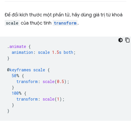
Để đổi kích thước một phần tử, hãy dùng giá trị từ khoá
scale
của thuộc tính
transform
.
.
animate
{
animation
:
scale
1.5
s
both
;
}
@
keyframes
scale
{
50
%
{
transform
:
scale
(
0.5
);
}
100
%
{
transform
:
scale
(
1
);
}
}