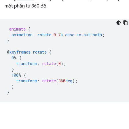
một phần tử 360 độ.
.
animate
{
animation
:
rotate
0.7
s
ease-in-out
both
;
}
@
keyframes
rotate
{
0
%
{
transform
:
rotate
(
0
);
}
100
%
{
transform
:
rotate
(
360
deg
);
}
}