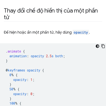
Thay đổi chế độ hiển thị của một phần
tử
Để hiện hoặc ẩn một phần tử, hãy dùng
opacity
.
.
animate
{
animation
:
opacity
2.5
s
both
;
}
@
keyframes
opacity
{
0
%
{
opacity
:
1
;
}
50
%
{
opacity
:
0
;
}
100
%
{