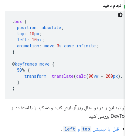
انجام دهید
.
box
{
position
:
absolute
;
top
:
10
px
;
left
:
10
px
;
animation
:
move
3
s
ease
infinite
;
}
@
keyframes
move
{
50
%
{
transform
:
translate
(
calc
(
90
vw
-
200
px
),
c
}
}
‌توانید این را در دو مثال زیر آزمایش کنید و عملکرد را با استفاده از
DevTo بررسی کنید.
قبل، با انیمیشن
top
و
left
.