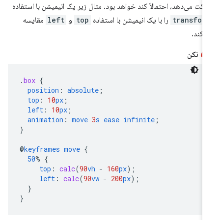
کت می‌دهد، احتمالاً کند خواهد بود. مثال زیر یک انیمیشن با استفاده
transfor
را با یک انیمیشن با استفاده
top
و
left
مقایسه
‌کند.
نکن
.
box
{
position
:
absolute
;
top
:
10
px
;
left
:
10
px
;
animation
:
move
3
s
ease
infinite
;
}
@
keyframes
move
{
50
%
{
top
:
calc
(
90
vh
-
160
px
);
left
:
calc
(
90
vw
-
200
px
);
}
}