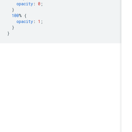
opacity
:
0
;
}
100
%
{
opacity
:
1
;
}
}