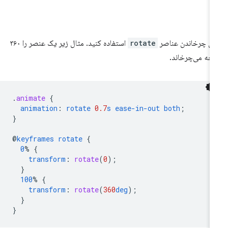
ای چرخاندن عناصر
rotate
استفاده کنید. مثال زیر یک عنصر را ۳۶۰
جه می‌چرخاند.
.
animate
{
animation
:
rotate
0.7
s
ease-in-out
both
;
}
@
keyframes
rotate
{
0
%
{
transform
:
rotate
(
0
);
}
100
%
{
transform
:
rotate
(
360
deg
);
}
}