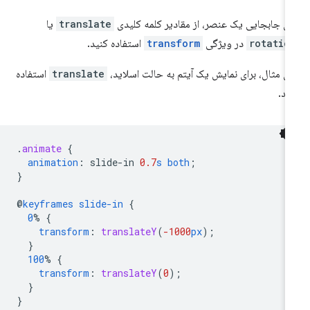
ای جابجایی یک عنصر، از مقادیر کلمه کلیدی
translate
یا
rotatio
در ویژگی
transform
استفاده کنید.
ای مثال، برای نمایش یک آیتم به حالت اسلاید،
translate
استفاده
ید.
.
animate
{
animation
:
slide-in
0.7
s
both
;
}
@
keyframes
slide-in
{
0
%
{
transform
:
translateY
(
-1000
px
);
}
100
%
{
transform
:
translateY
(
0
);
}
}