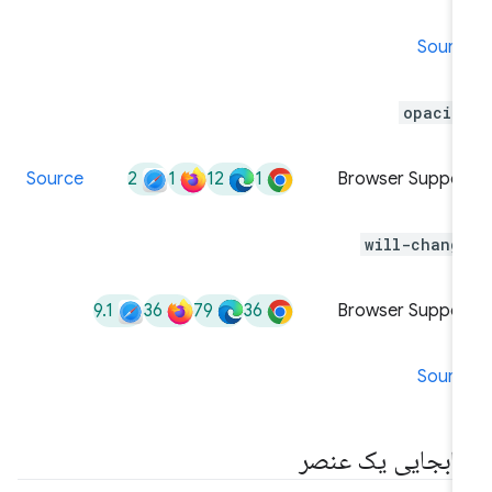
Sourc
opacit
2
1
12
1
Source
Browser Suppor
will-chang
9.1
36
79
36
Browser Suppor
Sourc
ابجایی یک عنصر