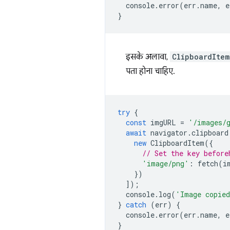
console
.
error
(
err
.
name
,
e
}
इसके अलावा,
ClipboardItem
पता होना चाहिए.
try
{
const
imgURL
=
'/images/
await
navigator
.
clipboard
new
ClipboardItem
({
// Set the key before
'image/png'
:
fetch
(
i
})
]);
console
.
log
(
'Image copie
}
catch
(
err
)
{
console
.
error
(
err
.
name
,
e
}