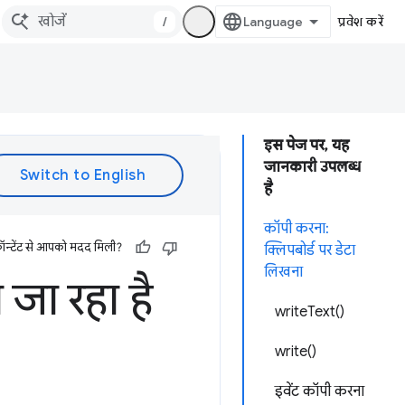
/
प्रवेश करें
इस पेज पर, यह
जानकारी उपलब्ध
है
कॉपी करना:
ॉन्टेंट से आपको मदद मिली?
क्लिपबोर्ड पर डेटा
लिखना
जा रहा है
writeText()
write()
इवेंट कॉपी करना