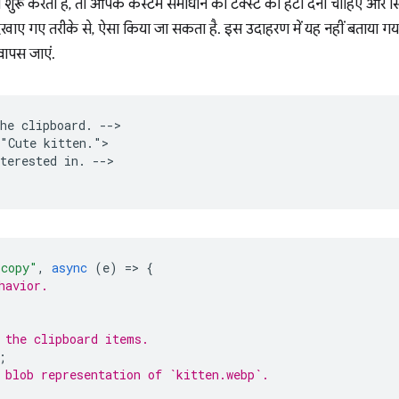
ेस शुरू करता है, तो आपके कस्टम समाधान को टेक्स्ट को हटा देना चाहिए और 
दिखाए गए तरीके से, ऐसा किया जा सकता है. इस उदाहरण में यह नहीं बताया 
वापस जाएं.
he clipboard. -->

"Cute kitten.">

terested in. -->

"copy"
,
async
(
e
)
=
>
{
havior.
 the clipboard items.
;
 blob representation of `kitten.webp`.