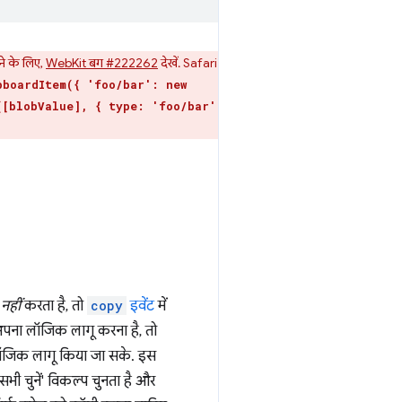
ने के लिए,
WebKit बग #222262
देखें. Safari
pboardItem({ 'foo/bar': new
([blobValue], { type: 'foo/bar'
ल
नहीं
करता है, तो
copy
इवेंट
में
ो अपना लॉजिक लागू करना है, तो
ॉजिक लागू किया जा सके. इस
भी चुनें' विकल्प चुनता है और