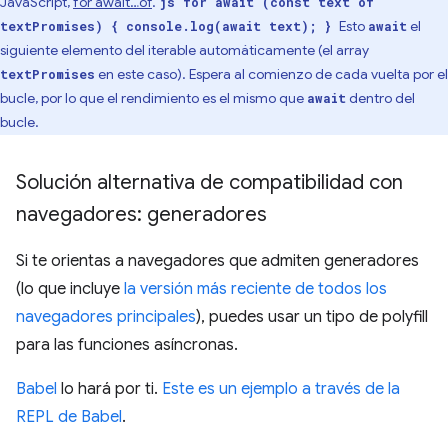
JavaScript,
for await…of
.
js for await (const text of
Esto
el
textPromises) { console.log(await text); }
await
siguiente elemento del iterable automáticamente (el array
en este caso). Espera al comienzo de cada vuelta por el
textPromises
bucle, por lo que el rendimiento es el mismo que
dentro del
await
bucle.
Solución alternativa de compatibilidad con
navegadores: generadores
Si te orientas a navegadores que admiten generadores
(lo que incluye
la versión más reciente de todos los
navegadores principales
), puedes usar un tipo de polyfill
para las funciones asíncronas.
Babel
lo hará por ti.
Este es un ejemplo a través de la
REPL de Babel
.