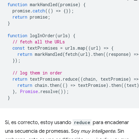
function
markHandled
(
promise
)
{
promise
.
catch
(()
=
>
{});
return
promise
;
}
function
logInOrder
(
urls
)
{
// fetch all the URLs
const
textPromises
=
urls
.
map
((
url
)
=
>
{
return
markHandled
(
fetch
(
url
).
then
((
response
)
=
>
});
// log them in order
return
textPromises
.
reduce
((
chain
,
textPromise
)
=
>
return
chain
.
then
(()
=
>
textPromise
).
then
((
text
},
Promise
.
resolve
());
}
Sí, es correcto, estoy usando
reduce
para encadenar
una secuencia de promesas. Soy
muy inteligente
. Sin