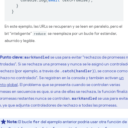
}
}
En este ejemplo, las URLs se recuperan y se leen en paralelo, pero el
bit “inteligente”
reduce
se reemplaza por un bucle for estándar,
aburrido y legible.
Punto clave:
se usa para evitar "rechazos de promesas 
markHandled
troladas". Si se rechaza una promesa y nunca se le asignó un controlad
rechazo (por ejemplo, a través de
), se conoce como
.catch(handler)
chazo no controlado". Se registran en la consola y también activan
un
nto global
. El problema que se presenta cuando se controlan varias
mesas en secuencia es que, si una de ellas se rechaza, la función finaliz
 promesas restantes nunca se controlan.
se usa para evita
markHandled
o, ya que adjunta controladores de rechazo a todas las promesas.
Nota:
El bucle
del ejemplo anterior podría usar otra función de
for