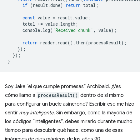
if
(
result
.
done
)
return
total
;
const
value
=
result
.
value
;
total
+=
value
.
length
;
console
.
log
(
'Received chunk'
,
value
);
return
reader
.
read
().
then
(
processResult
);
});
});
}
Soy Jake “el que cumple promesas” Archibald. ¿Ves
cómo llamo a
processResult()
dentro de sí mismo
para configurar un bucle asíncrono? Escribir eso me hizo
sentir
muy inteligente
. Sin embargo, como la mayoría de
los códigos “inteligentes”, debes mirarlo durante mucho
tiempo para descubrir qué hace, como una de esas
imágenes de ojos mágicos de los años 90.