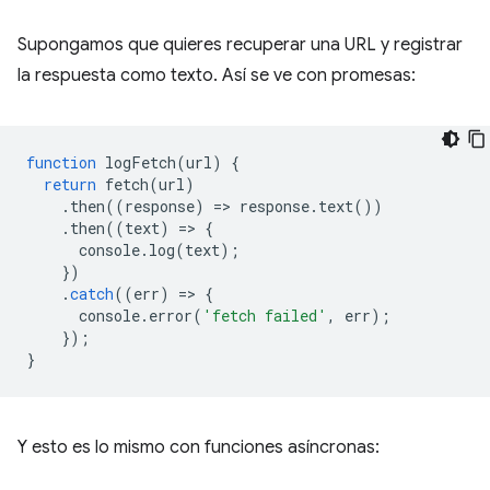
Supongamos que quieres recuperar una URL y registrar
la respuesta como texto. Así se ve con promesas:
function
logFetch
(
url
)
{
return
fetch
(
url
)
.
then
((
response
)
=
>
response
.
text
())
.
then
((
text
)
=
>
{
console
.
log
(
text
);
})
.
catch
((
err
)
=
>
{
console
.
error
(
'fetch failed'
,
err
);
});
}
Y esto es lo mismo con funciones asíncronas: