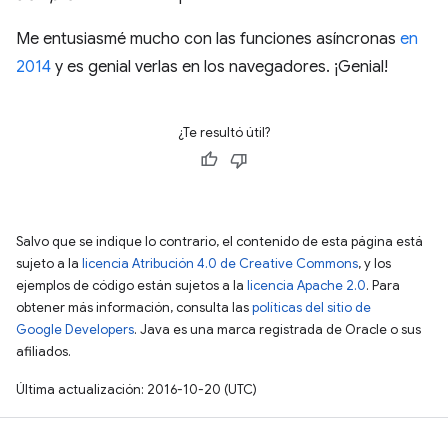
Me entusiasmé mucho con las funciones asíncronas
en
2014
y es genial verlas en los navegadores. ¡Genial!
¿Te resultó útil?
Salvo que se indique lo contrario, el contenido de esta página está
sujeto a la
licencia Atribución 4.0 de Creative Commons
, y los
ejemplos de código están sujetos a la
licencia Apache 2.0
. Para
obtener más información, consulta las
políticas del sitio de
Google Developers
. Java es una marca registrada de Oracle o sus
afiliados.
Última actualización: 2016-10-20 (UTC)