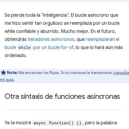
Se pierde toda la “inteligencia”. El bucle asíncrono que
me hizo sentir tan orgulloso se reemplaza por un bucle
while confiable y aburrido. Mucho mejor. En el futuro,
obtendrás
iteradores asíncronos
, que
reemplazarán el
bucle
while
por un bucle for-of
, lo que lo hará aún más
ordenado.
Nota:
Me encantan los flujos. Si no conoces la transmisión,
consulta
mi guía
.
Otra sintaxis de funciones asíncronas
Ya te mostré
async function() {}
, pero la palabra