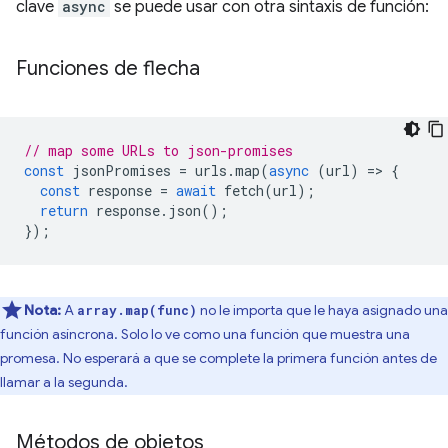
clave
async
se puede usar con otra sintaxis de función:
Funciones de flecha
// map some URLs to json-promises
const
jsonPromises
=
urls
.
map
(
async
(
url
)
=
>
{
const
response
=
await
fetch
(
url
);
return
response
.
json
();
});
Nota:
A
no le importa que le haya asignado una
array.map(func)
función asíncrona. Solo lo ve como una función que muestra una
promesa. No esperará a que se complete la primera función antes de
llamar a la segunda.
Métodos de objetos