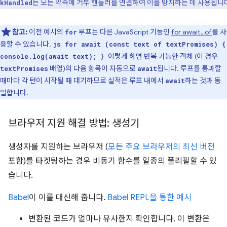
는 모든 약속에 거부 핸들러를 연결하여 이를 방지하는 데 사용됩니
kHandled
참고:
이전 예시의
루프는 다른 JavaScript 기능인
for await…of
를 사
for
용할 수 있습니다.
js for await (const text of textPromises) {
이렇게 하면 반복 가능한 객체 (이 경우
console.log(await text); }
배열)의 다음 항목이 자동으로
됩니다. 루프를 통과할
textPromises
await
때마다 각 턴이 시작될 때 대기하므로 실적은 루프 내에서
하는 것과 동
await
일합니다.
브라우저 지원 해결 방법: 생성기
생성자를 지원하는 브라우저 (
모든 주요 브라우저의 최신 버전
포함)를 타겟팅하는 경우 비동기 함수를 일종의 폴리필할 수 있
습니다.
Babel
이 이를 대신해 줍니다.
Babel REPL을 통한 예시
변환된 코드가 얼마나 유사한지 확인합니다. 이 변환은