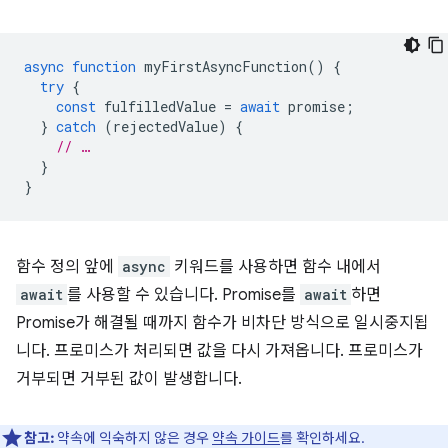
async
function
myFirstAsyncFunction
()
{
try
{
const
fulfilledValue
=
await
promise
;
}
catch
(
rejectedValue
)
{
// …
}
}
함수 정의 앞에
async
키워드를 사용하면 함수 내에서
await
를 사용할 수 있습니다. Promise를
await
하면
Promise가 해결될 때까지 함수가 비차단 방식으로 일시중지됩
니다. 프로미스가 처리되면 값을 다시 가져옵니다. 프로미스가
거부되면 거부된 값이 발생합니다.
참고:
약속에 익숙하지 않은 경우
약속 가이드
를 확인하세요.