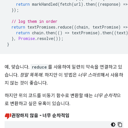
return
markHandled
(
fetch
(
url
).
then
((
response
)
=
>
});
// log them in order
return
textPromises
.
reduce
((
chain
,
textPromise
)
=
>
return
chain
.
then
(()
=
>
textPromise
).
then
((
text
},
Promise
.
resolve
());
}
예, 맞습니다.
reduce
를 사용하여 일련의 약속을 연결하고 있
습니다.
정말 똑똑해
. 하지만 이 방법은
너무 스마트
해서 사용하
지 않는 것이 좋습니다.
하지만 위의 코드를 비동기 함수로 변환할 때는
너무 순차적
으
로 변환하고 싶은 유혹이 있습니다.
권장하지 않음 - 너무 순차적임