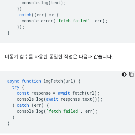
console
.
log
(
text
);
})
.
catch
((
err
)
=
>
{
console
.
error
(
'fetch failed'
,
err
);
});
}
비동기 함수를 사용한 동일한 작업은 다음과 같습니다.
async
function
logFetch
(
url
)
{
try
{
const
response
=
await
fetch
(
url
);
console
.
log
(
await
response
.
text
());
}
catch
(
err
)
{
console
.
log
(
'fetch failed'
,
err
)
}
}