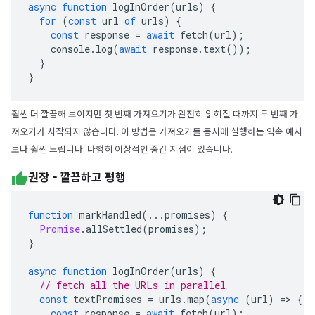
async
function
logInOrder
(
urls
)
{
for
(
const
url
of
urls
)
{
const
response
=
await
fetch
(
url
);
console
.
log
(
await
response
.
text
());
}
}
훨씬 더 깔끔해 보이지만 첫 번째 가져오기가 완전히 읽혀질 때까지 두 번째 가
져오기가 시작되지 않습니다. 이 방법은 가져오기를 동시에 실행하는 약속 예시
보다 훨씬 느립니다. 다행히 이상적인 중간 지점이 있습니다.
권장 - 깔끔하고 평행
function
markHandled
(...
promises
)
{
Promise
.
allSettled
(
promises
);
}
async
function
logInOrder
(
urls
)
{
// fetch all the URLs in parallel
const
textPromises
=
urls
.
map
(
async
(
url
)
=>
{
const
response
=
await
fetch
(
url
);