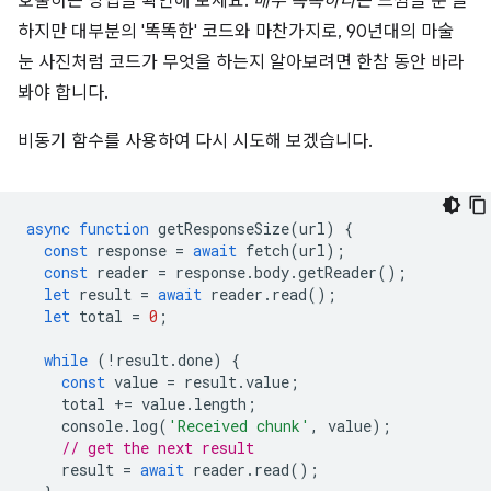
호출하는 방법을 확인해 보세요.
매우 똑똑하다
는 느낌을 준 글
하지만 대부분의 '똑똑한' 코드와 마찬가지로, 90년대의 마술
눈 사진처럼 코드가 무엇을 하는지 알아보려면 한참 동안 바라
봐야 합니다.
비동기 함수를 사용하여 다시 시도해 보겠습니다.
async
function
getResponseSize
(
url
)
{
const
response
=
await
fetch
(
url
);
const
reader
=
response
.
body
.
getReader
();
let
result
=
await
reader
.
read
();
let
total
=
0
;
while
(
!
result
.
done
)
{
const
value
=
result
.
value
;
total
+=
value
.
length
;
console
.
log
(
'Received chunk'
,
value
);
// get the next result
result
=
await
reader
.
read
();