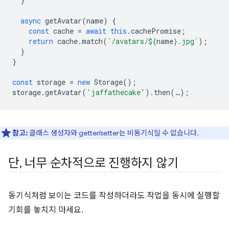
}
async
getAvatar
(
name
)
{
const
cache
=
await
this
.
cachePromise
;
return
cache
.
match
(
`/avatars/
${
name
}
.jpg`
);
}
}
const
storage
=
new
Storage
();
storage
.
getAvatar
(
'jaffathecake
'
).
then
(
…
);
참고:
클래스 생성자와 getter/setter는 비동기식일 수 없습니다.
단
,
너무 순차적으로 진행하지 않기
동기식처럼 보이는 코드를 작성하더라도 작업을 동시에 실행할
기회를 놓치지 마세요.