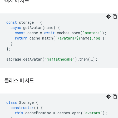
객체 메서드
const
storage
=
{
async
getAvatar
(
name
)
{
const
cache
=
await
caches
.
open
(
'avatars'
);
return
cache
.
match
(
`/avatars/
${
name
}
.jpg`
);
}
};
storage
.
getAvatar
(
'jaffathecake
'
).
then
(
…
);
클래스 메서드
class
Storage
{
constructor
()
{
this
.
cachePromise
=
caches
.
open
(
'avatars'
);