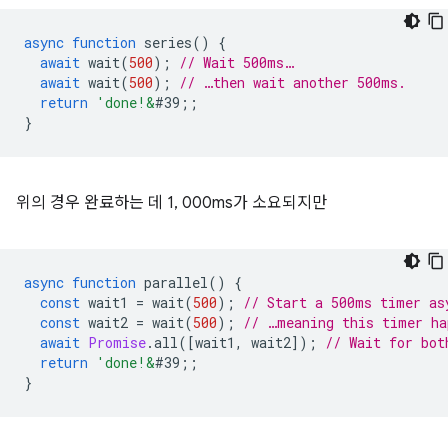
async
function
series
()
{
await
wait
(
500
);
// Wait 500ms…
await
wait
(
500
);
// …then wait another 500ms.
return
'done!&
#39;
;
}
위의 경우 완료하는 데 1, 000ms가 소요되지만
async
function
parallel
()
{
const
wait1
=
wait
(
500
);
// Start a 500ms timer as
const
wait2
=
wait
(
500
);
// …meaning this timer ha
await
Promise
.
all
([
wait1
,
wait2
]);
// Wait for bot
return
'done!&
#39;
;
}