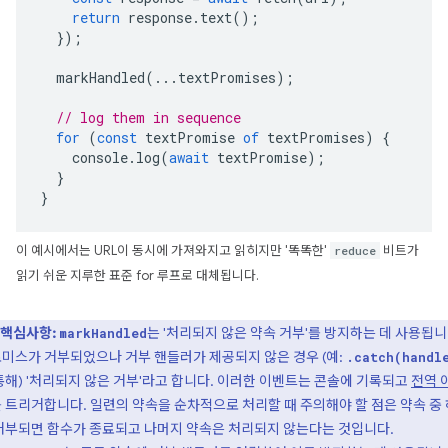
return
response
.
text
();
});
markHandled
(...
textPromises
);
// log them in sequence
for
(
const
textPromise
of
textPromises
)
{
console
.
log
(
await
textPromise
);
}
}
이 예시에서는 URL이 동시에 가져와지고 읽히지만 '똑똑한'
reduce
비트가
읽기 쉬운 지루한 표준 for 루프로 대체됩니다.
핵심사항:
는 '처리되지 않은 약속 거부'를 방지하는 데 사용됩니
markHandled
미스가 거부되었으나 거부 핸들러가 제공되지 않은 경우 (예:
.catch(handl
통해) '처리되지 않은 거부'라고 합니다. 이러한 이벤트는 콘솔에 기록되고
전역 
 트리거합니다. 일련의 약속을 순차적으로 처리할 때 주의해야 할 점은 약속 중
거부되면 함수가 종료되고 나머지 약속은 처리되지 않는다는 것입니다.