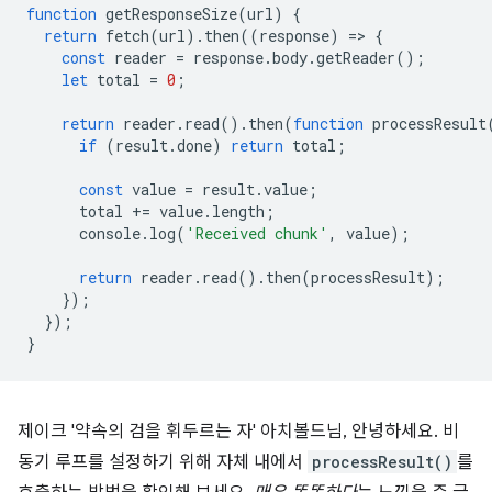
function
getResponseSize
(
url
)
{
return
fetch
(
url
).
then
((
response
)
=
>
{
const
reader
=
response
.
body
.
getReader
();
let
total
=
0
;
return
reader
.
read
().
then
(
function
processResult
if
(
result
.
done
)
return
total
;
const
value
=
result
.
value
;
total
+=
value
.
length
;
console
.
log
(
'Received chunk'
,
value
);
return
reader
.
read
().
then
(
processResult
);
});
});
}
제이크 '약속의 검을 휘두르는 자' 아치볼드님, 안녕하세요. 비
동기 루프를 설정하기 위해 자체 내에서
processResult()
를