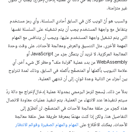
غير متزامنة.
والسبب هو أنّ الويب كان في السابق أحادي السلسلة، وأي رمز مستخدم
يتفاعل مع واجهة المستخدم يجب أن يتم تشغيله على السلسلة نفسها
التي يتم تشغيل واجهة المستخدم عليها. ويجب أن يتنافس مع المهام
المهمة الأخرى، مثل التنسيق والعرض ومعالجة الأحداث، على وقت وحدة
المعالجة المركزية. لا تريد أن يتمكّن جزء من JavaScript أو
WebAssembly من بدء عملية "قراءة ملف" وحظر كل شيء آخر، أي
علامة التبويب بأكملها أو المتصفّح بأكمله في السابق، وذلك لمدة تتراوح
بين أجزاء من الثانية وعدة ثوانٍ، إلى أن تنتهي العملية.
بدلاً من ذلك، يُسمح للرمز البرمجي بجدولة عملية إدخال/إخراج مع دالة ردّ
سيتم تنفيذها عند الانتهاء من العملية. يتم تنفيذ عمليات معاودة الاتصال
هذه كجزء من حلقة معالجة الأحداث في المتصفّح. لن أتطرّق إلى
التفاصيل هنا، ولكن إذا كنت مهتمًا بمعرفة طريقة عمل حلقة معالجة
الأحداث، يمكنك الاطّلاع على
المهام والمهام الصغيرة وقوائم الانتظار