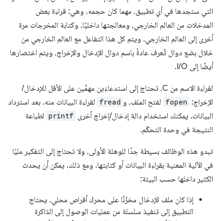
التي ستجدها في أي تطبيق، مهما كان حجمه، وهي: قراءة بعض
المدخلات من العالم الخارجي، ومعالجتها داخليًا، وكتابة المخرجات مرة
أخرى إلى العالم الخارجي. ويتم كل هذا التفاعل مع العالم الخارجي من
خلال بضع دوال تُعرف عادةً باسم دوال الإدخال والإخراج، ويتم اختصارها
أيضًا إلى I/O.
لقراءة الاسم من C، تحتاج إلى استدعاءَين مهمَّين على الأقل للإدخال/
الإخراج:
fopen
لفتح الملف، و
fread
لقراءة البيانات منه. بعد استرداد
البيانات، يمكنك استخدام دالة إدخال/إخراج أخرى
printf
لطباعة
النتيجة في وحدة التحكّم.
تبدو هذه الوظائف بسيطة جدًا للوهلة الأولى، ولا تحتاج إلى التفكير مليًا
في الآلية المعنية بقراءة البيانات أو كتابتها. ومع ذلك، يمكن أن يحدث
الكثير داخلها حسب البيئة:
إذا كان ملف الإدخال مخزّنًا على محرك أقراص محلي، يحتاج
التطبيق إلى تنفيذ سلسلة من عمليات الوصول إلى الذاكرة