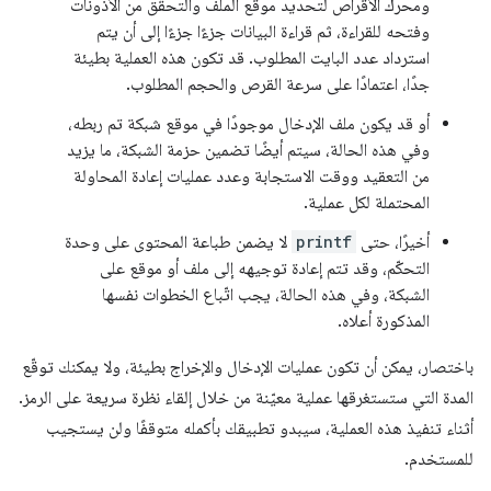
ومحرك الأقراص لتحديد موقع الملف والتحقّق من الأذونات
وفتحه للقراءة، ثم قراءة البيانات جزءًا جزءًا إلى أن يتم
استرداد عدد البايت المطلوب. قد تكون هذه العملية بطيئة
جدًا، اعتمادًا على سرعة القرص والحجم المطلوب.
أو قد يكون ملف الإدخال موجودًا في موقع شبكة تم ربطه،
وفي هذه الحالة، سيتم أيضًا تضمين حزمة الشبكة، ما يزيد
من التعقيد ووقت الاستجابة وعدد عمليات إعادة المحاولة
المحتملة لكل عملية.
أخيرًا، حتى
printf
لا يضمن طباعة المحتوى على وحدة
التحكّم، وقد تتم إعادة توجيهه إلى ملف أو موقع على
الشبكة، وفي هذه الحالة، يجب اتّباع الخطوات نفسها
المذكورة أعلاه.
باختصار، يمكن أن تكون عمليات الإدخال والإخراج بطيئة، ولا يمكنك توقّع
المدة التي ستستغرقها عملية معيّنة من خلال إلقاء نظرة سريعة على الرمز.
أثناء تنفيذ هذه العملية، سيبدو تطبيقك بأكمله متوقفًا ولن يستجيب
للمستخدم.