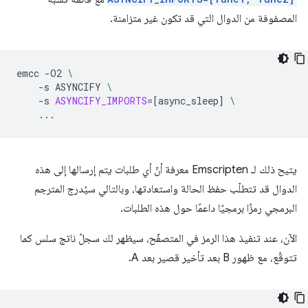
المصفوفة من الدوال التي قد تكون غير متزامنة.
emcc
-O2
\
-s
ASYNCIFY
\
-s
ASYNCIFY_IMPORTS
=[
async_sleep
]
\
يتيح ذلك لـ Emscripten معرفة أنّ أي طلبات يتم إرسالها إلى هذه
الدوال قد تتطلّب حفظ الحالة واستعادتها، وبالتالي سيُدرج المترجم
البرمجي رمزًا برمجيًا داعمًا حول هذه الطلبات.
الآن، عند تنفيذ هذا الرمز في المتصفّح، سيظهر لك سجلّ ناتج سلس كما
تتوقّع، مع ظهور B بعد تأخير قصير بعد A.