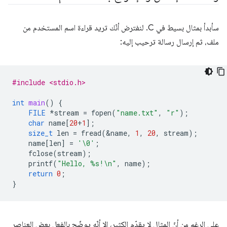
سأبدأ بمثال بسيط في C. لنفترض أنّك تريد قراءة اسم المستخدم من
ملف، ثم إرسال رسالة ترحيب إليه:
#include <stdio.h>
int
main
()
{
FILE
*
stream
=
fopen
(
"name.txt"
,
"r"
);
char
name
[
20
+
1
];
size_t
len
=
fread
(
&
name
,
1
,
20
,
stream
);
name
[
len
]
=
'\0'
;
fclose
(
stream
);
printf
(
"Hello, %s!
\n
"
,
name
);
return
0
;
}
على الرغم من أنّ المثال لا يقدّم الكثير، إلا أنّه يوضّح بالفعل بعض العناصر