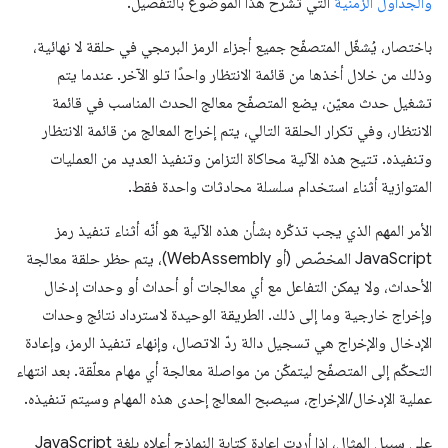
والجداول الزمنية
التي تشرح هذا الموضوع بالتفصيل.
باختصار، يُشغّل المتصفّح جميع أجزاء الرمز البرمجي في حلقة لا نهائية،
وذلك من خلال أخذها من قائمة الانتظار واحدًا تلو الآخر. عندما يتم
تشغيل حدث معيّن، يضع المتصفّح معالج الحدث المناسب في قائمة
الانتظار، وفي تكرار الحلقة التالي، يتم إخراج المعالج من قائمة الانتظار
وتنفيذه. تتيح هذه الآلية محاكاة التزامن وتنفيذ العديد من العمليات
المتوازية أثناء استخدام سلسلة محادثات واحدة فقط.
الأمر المهم الذي يجب تذكّره بشأن هذه الآلية هو أنّه أثناء تنفيذ رمز
JavaScript المخصّص (أو WebAssembly)، يتم حظر حلقة معالجة
الأحداث، ولا يمكن التفاعل مع أي معالجات أو أحداث أو وحدات إدخال
وإخراج خارجية وما إلى ذلك. الطريقة الوحيدة لاسترداد نتائج وحدات
الإدخال والإخراج هي تسجيل دالة ردّ الاتصال، وإنهاء تنفيذ الرمز، وإعادة
التحكّم إلى المتصفّح ليتمكّن من مواصلة معالجة أي مهام معلّقة. بعد انتهاء
عملية الإدخال/الإخراج، سيصبح المعالج إحدى هذه المهام وسيتم تنفيذه.
على سبيل المثال، إذا أردت إعادة كتابة النماذج أعلاه بلغة JavaScript