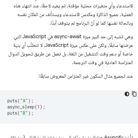
الاستدعاء وأي متغيرات محلية مؤقتة، ثم يعيد لاحقًا، عند انتهاء هذه
العملية، جميع الذاكرة ومكدس الاستدعاء ويستأنف من المكان نفسه
وبالحالة نفسها كما لو أنّ البرنامج لم يتوقف أبدًا.
وهي تشبه إلى حد كبير ميزة async-await في JavaScript التي
عرضتها سابقًا، ولكن على عكس ميزة JavaScript، لا تتطلّب أي بنية
خاصة أو دعم وقت التشغيل من اللغة، بل تعمل عن طريق تحويل الدوال
المتزامنة العادية في وقت الترجمة.
عند تجميع مثال السكون غير المتزامن المعروض سابقًا:
puts
(
"A"
);
async_sleep
(
1
);
puts
(
"B"
);
تأخذ Asyncify هذا الرمز وتحوّله إلى رمز مشابه للرمز التالي (رمز زائف،