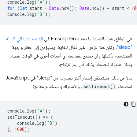
console
.
log
(
"A"
);
for
(
let
start
=
Date
.
now
();
Date
.
now
()
-
start
 < 
10
console
.
log
(
"B"
);
في الواقع، هذا بالضبط ما يفعله Emscripten في
التنفيذ التلقائي للدالة
"sleep"
، ولكن هذا الإجراء غير فعّال للغاية، وسيؤدي إلى حظر واجهة
المستخدم بأكملها ولن يسمح بمعالجة أي أحداث أخرى في الوقت نفسه.
بشكل عام، لا ننصحك بذلك في رمز الإنتاج.
بدلاً من ذلك، سيتضمّن إصدار أكثر تعبيرية من "sleep" في JavaScript
استدعاء
setTimeout()
، والاشتراك باستخدام معالج:
console
.
log
(
"A"
);
setTimeout
(()
=
>
{
console
.
log
(
"B"
);
},
1000
);