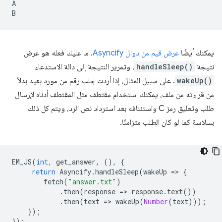
A

يمكنك أيضًا
عرض قيم من دوال Asyncify
. ما عليك فعله هو عرض
نتيجة
handleSleep()
، وتمرير النتيجة إلى دالة الاستدعاء
wakeUp()
. على سبيل المثال، إذا أردت جلب رقم من مورد بعيد بدلاً
من قراءته من ملف، يمكنك استخدام مقتطف مثل المقتطف أدناه لإرسال
طلب وتعليق رمز C واستئنافه بعد استرداد نص الرد، ويتم كل ذلك
بسلاسة كما لو كان الطلب متزامنًا.
EM_JS
(
int
,
get_answer
,
(),
{
return
Asyncify
.
handleSleep
(
wakeUp
=
>
{
fetch
(
"answer.txt"
)
.
then
(
response
=
>
response
.
text
())
.
then
(
text
=
>
wakeUp
(
Number
(
text
)));
});
});