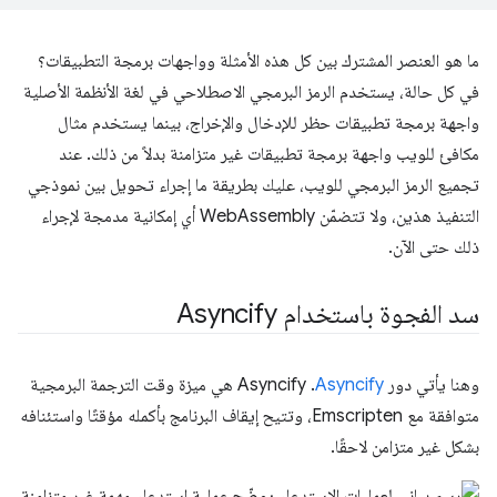
ما هو العنصر المشترك بين كل هذه الأمثلة وواجهات برمجة التطبيقات؟
في كل حالة، يستخدم الرمز البرمجي الاصطلاحي في لغة الأنظمة الأصلية
واجهة برمجة تطبيقات حظر للإدخال والإخراج، بينما يستخدم مثال
مكافئ للويب واجهة برمجة تطبيقات غير متزامنة بدلاً من ذلك. عند
تجميع الرمز البرمجي للويب، عليك بطريقة ما إجراء تحويل بين نموذجي
التنفيذ هذين، ولا تتضمّن WebAssembly أي إمكانية مدمجة لإجراء
ذلك حتى الآن.
سد الفجوة باستخدام Asyncify
وهنا يأتي دور
Asyncify
. ‫Asyncify هي ميزة وقت الترجمة البرمجية
متوافقة مع Emscripten، وتتيح إيقاف البرنامج بأكمله مؤقتًا واستئنافه
بشكل غير متزامن لاحقًا.