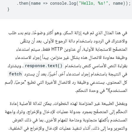
.
then
(
name
=
>
console
.
log
(
"Hello, %s!"
,
name
));
}
في هذا المثال الذي تم فيه إزالة السكر، وهو أكثر وضوحًا، يتم بدء طلب
والاشتراك في الردود باستخدام دالة الرجوع الأولى. بعد أن يتلقّى
المتصفّح الاستجابة الأولية، أي عناوين HTTP فقط، سيتم استدعاء
وظيفة معاودة الاتصال هذه بشكل غير متزامن. يبدأ إجراء الاستدعاء
بقراءة النص الأساسي كنص باستخدام
response.text()
، ويشترك
في النتيجة باستخدام إجراء استدعاء آخر. أخيرًا، بعد أن يسترد
fetch
كل المحتوى، يستدعي وظيفة رد الاتصال الأخيرة التي تطبع "مرحبًا، (اسم
المستخدم)!" في وحدة التحكم.
وبفضل الطبيعة غير المتزامنة لهذه الخطوات، يمكن للدالة الأصلية إعادة
التحكّم إلى المتصفّح بمجرد جدولة عمليات الإدخال والإخراج، وترك واجهة
المستخدم بأكملها متجاوبة ومتاحة للمهام الأخرى، بما في ذلك العرض
والتمرير وما إلى ذلك، أثناء تنفيذ عمليات الإدخال والإخراج في الخلفية.