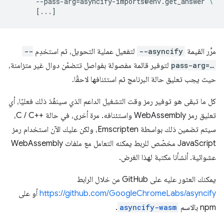
--pass-arg
=
asyncify-imports@env.get_answer
\
[
...
]
مرِّر القيمة
--asyncify
لتفعيل عملية التحويل، ثم استخدِم
--
pass-arg=…
لتوفير قائمة مفصولة بفواصل تتضمّن دوال غير متزامنة،
حيث يجب تعليق حالة البرنامج ثم استئنافها لاحقًا.
كل ما تبقى هو توفير رمز وقت التشغيل الداعم الذي سينفّذ ذلك فعليًا، أي
تعليق رمز WebAssembly واستئنافه. مرة أخرى، في حالة C / C++‎،
سيتم تضمين ذلك بواسطة Emscripten، ولكن عليك الآن استخدام رمز
JavaScript مخصّص للربط يمكنه التعامل مع ملفات WebAssembly
عشوائية. أنشأنا مكتبة لهذا الغرض.
يمكنك العثور عليه على GitHub من خلال الرابط
https://github.com/GoogleChromeLabs/asyncify
أو على
npm بالاسم
asyncify-wasm
.