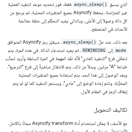
الذي يسبق
async_sleep()
فقط. فور تحديد موعد لتنفيذ العملية
غير المتزامنة، يحفظ Asyncify جميع المتغيرات المحلية، ثم يرجع من
كل دالة وصولاً إلى الأعلى، وبالتالي يعيد التحكّم إلى حلقة معالجة
الأحداث في المتصفح.
بعد ذلك، عند حلّ
async_sleep()
، سيغيّر رمز Asyncify المتوافق
mode
إلى
REWINDING
، ثم يعيد استدعاء الدالة. في هذه المرة، يتم
تخطّي فرع "التنفيذ العادي" لأنّه نفّذ المهمة في المرة السابقة وأريد تجنُّب
طباعة "A" مرتين، وبدلاً من ذلك، يتم الانتقال مباشرةً إلى فرع "الترجيع".
وبعد الوصول إلى هذا الحد، يتم استعادة جميع المتغيرات المحلية
المخزَّنة، وتتم إعادة الوضع إلى "عادي"، ويستمر التنفيذ كما لو لم يتم
إيقاف الرمز في المقام الأول.
تكاليف التحويل
مع الأسف، لا يمكن استخدام أداة Asyncify transform مجانًا بالكامل،
لأنّها تتطلّب إدخال قدر كبير من الرموز البرمجية الداعمة لتخزين جميع