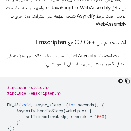
الاستخدام في C
C++‎ مع Emscripten
/
إذا أردت استخدام Asyncify لتنفيذ عملية إيقاف مؤقت غير متزامنة في
المثال الأخير، يمكنك إجراء ذلك على النحو التالي:
#include <stdio.h>
#include <emscripten.h>
EM_JS
(
void
,
async_sleep
,
(
int
seconds
),
{
Asyncify
.
handleSleep
(
wakeUp
=
>
{
setTimeout
(
wakeUp
,
seconds
*
1000
);
});
});