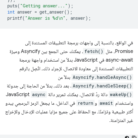
puts
(
"Getting answer..."
);
int
answer
=
get_answer
();
printf
(
"Answer is %d\n"
,
answer
);
في الواقع، بالنسبة إلى واجهات برمجة التطبيقات المستندة إلى
Promise، مثل
fetch()
، يمكنك حتى الجمع بين Asyncify وميزة
async-await في JavaScript بدلاً من استخدام واجهة برمجة
التطبيقات المستندة إلى معاودة الاتصال. لإجراء ذلك، اتّصِل بالرقم
Asyncify.handleAsync()
بدلاً من
Asyncify.handleSleep()
. بعد ذلك، بدلاً من الحاجة إلى جدولة
wakeUp()
دالة ردّ الاتصال، يمكنك تمرير دالة
async
JavaScript
واستخدام
await
و
return
في الداخل، ما يجعل الرمز البرمجي يبدو
أكثر طبيعية وتزامنًا، مع الحفاظ على جميع مزايا عمليات الإدخال والإخراج
غير المتزامنة.