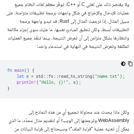
ولا يقتصر ذلك على لغتَي C أو C++‎. توفّر معظم لغات النظام جميع
عمليات الإدخال والإخراج في شكل واجهات برمجة تطبيقات متزامنة. على
سبيل المثال، إذا ترجمت المثال إلى Rust، قد تبدو واجهة برمجة
التطبيقات أبسط، ولكن تنطبق المبادئ نفسها. ما عليك سوى إجراء مكالمة
وانتظارها بشكل متزامن إلى أن تعرض النتيجة، بينما تنفّذ جميع العمليات
المكلفة وتعرض النتيجة في النهاية في استدعاء واحد:
fn
main
()
{
let
s
=
std
::
fs
::
read_to_string
(
"name.txt"
);
println!
(
"Hello, {}!"
,
s
);
}
ولكن ماذا يحدث عند محاولة تجميع أي من هذه النماذج إلى
WebAssembly وترجمتها إلى الويب؟ أو لتقديم مثال محدّد، ما الذي
يمكن أن تعنيه عملية "قراءة الملف"؟ وسيحتاج إلى قراءة البيانات من