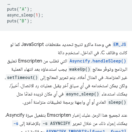
…
puts
(
"A"
);
async_sleep
(
1
);
puts
(
"B"
);
EM_JS
هي وحدة ماكرو تتيح تحديد مقتطفات JavaScript كما لو
كانت وظائف C. في الداخل، استخدِم دالة
Asyncify.handleSleep()
التي تطلب من Emscripten تعليق
البرنامج وتوفّر معالج
wakeUp()
يجب استدعاؤه بعد انتهاء العملية
غير المتزامنة. في المثال أعلاه، يتم تمرير المعالج إلى
setTimeout()
،
ولكن يمكن استخدامه في أي سياق آخر يقبل عمليات رد الاتصال. أخيرًا،
يمكنك استدعاء
async_sleep()
في أي مكان تريده تمامًا مثل
sleep()
العادي أو أي واجهة برمجة تطبيقات متزامنة أخرى.
عند تجميع هذا الرمز، عليك إخبار Emscripten بتفعيل ميزة Asyncify.
يمكنك إجراء ذلك من خلال تمرير
-s ASYNCIFY
بالإضافة إلى
-s
ASYNCIFY_IMPORTS=[func1, func2]
مع قائمة تشبه