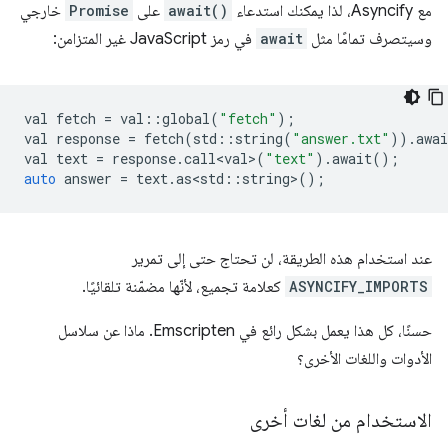
مع Asyncify، لذا يمكنك استدعاء
await()
على
Promise
خارجي
وسيتصرف تمامًا مثل
await
في رمز JavaScript غير المتزامن:
val
fetch
=
val
::
global
(
"fetch"
);
val
response
=
fetch
(
std
::
string
(
"answer.txt"
)).
awai
val
text
=
response
.
call<val>
(
"text"
).
await
();
auto
answer
=
text
.
as<std
::
string
>
();
عند استخدام هذه الطريقة، لن تحتاج حتى إلى تمرير
ASYNCIFY_IMPORTS
كعلامة تجميع، لأنّها مضمّنة تلقائيًا.
حسنًا، كل هذا يعمل بشكل رائع في Emscripten. ماذا عن سلاسل
الأدوات واللغات الأخرى؟
الاستخدام من لغات أخرى