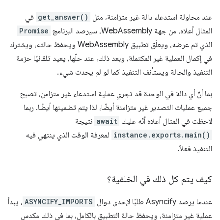
عند محاولة استدعاء دالة غير متزامنة، مثل
get_answer()
في
المثال أعلاه، من جهة WebAssembly، سيرصد البرنامج
Promise
الذي تم عرضه، ويعلّق تطبيق WebAssembly ويحفظ حالته، ويشترك
في إكمال العملية غير المكتملة، وبعد ذلك، عند حلّها، يعيد تلقائيًا حزمة
التنفيذ والحالة ويستأنف التنفيذ كما لو لم يحدث شيء.
بما أنّ أي دالة في الوحدة قد تجري عملية استدعاء غير متزامن، تصبح
جميع عمليات التصدير غير متزامنة أيضًا، لذا يتم تضمينها أيضًا. ربما
لاحظت في المثال أعلاه أنّه عليك
await
نتيجة
instance.exports.main()
لمعرفة الوقت الذي ينتهي فيه
التنفيذ فعلاً.
كيف يتم كل ذلك في الخلفية؟
عندما يرصد Asyncify طلبًا لإحدى دوال
ASYNCIFY_IMPORTS
، يبدأ
عملية غير متزامنة، ويحفظ حالة التطبيق بالكامل، بما في ذلك مكدس