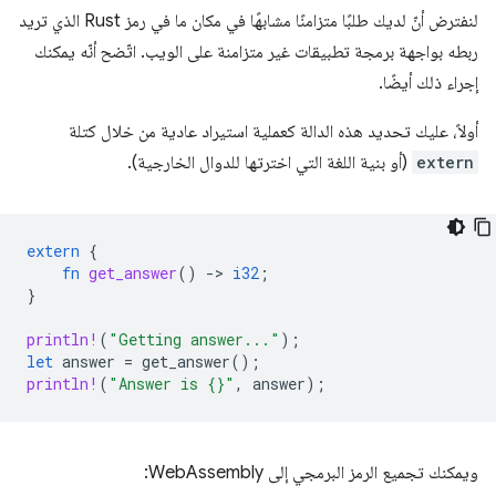
لنفترض أنّ لديك طلبًا متزامنًا مشابهًا في مكان ما في رمز Rust الذي تريد
ربطه بواجهة برمجة تطبيقات غير متزامنة على الويب. اتّضح أنّه يمكنك
إجراء ذلك أيضًا.
أولاً، عليك تحديد هذه الدالة كعملية استيراد عادية من خلال كتلة
extern
(أو بنية اللغة التي اخترتها للدوال الخارجية).
extern
{
fn
get_answer
()
-
>
i32
;
}
println!
(
"Getting answer..."
);
let
answer
=
get_answer
();
println!
(
"Answer is {}"
,
answer
);
ويمكنك تجميع الرمز البرمجي إلى WebAssembly: