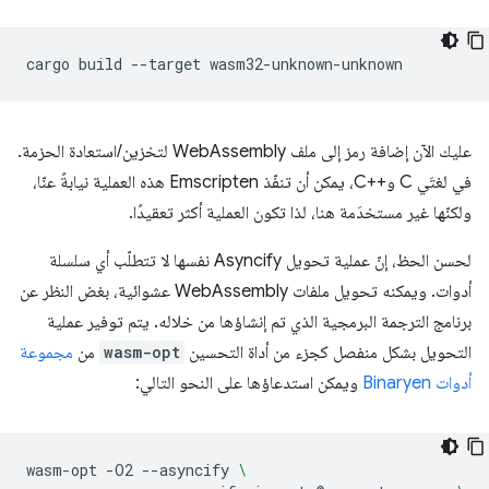
cargo
build
--target
عليك الآن إضافة رمز إلى ملف WebAssembly لتخزين/استعادة الحزمة.
في لغتَي C وC++‎، يمكن أن تنفّذ Emscripten هذه العملية نيابةً عنّا،
ولكنّها غير مستخدَمة هنا، لذا تكون العملية أكثر تعقيدًا.
لحسن الحظ، إنّ عملية تحويل Asyncify نفسها لا تتطلّب أي سلسلة
أدوات. ويمكنه تحويل ملفات WebAssembly عشوائية، بغض النظر عن
برنامج الترجمة البرمجية الذي تم إنشاؤها من خلاله. يتم توفير عملية
التحويل بشكل منفصل كجزء من أداة التحسين
wasm-opt
من
مجموعة
أدوات Binaryen
ويمكن استدعاؤها على النحو التالي:
wasm-opt
-O2
--asyncify
\