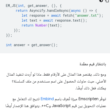
EM_JS
(
int
,
get_answer
,
(),
{
return
Asyncify
.
handleAsync
(
async
()
=
>
{
let
response
=
await
fetch
(
"answer.txt"
);
let
text
=
await
response
.
text
();
return
Number
(
text
);
});
});
int
answer
=
get_answer
();
بانتظار قيم معقّدة
ومع ذلك، يقتصر هذا المثال على الأرقام فقط. ماذا لو أردت تنفيذ المثال
الأصلي، حيث حاولت الحصول على اسم مستخدم من ملف كسلسلة؟
يمكنك فعل ذلك أيضًا.
توفّر Emscripten ميزة تُعرف باسم
Embind
تتيح لك التعامل مع
عمليات التحويل بين قيم JavaScript وC++. يتوافق هذا الإصدار أيضًا