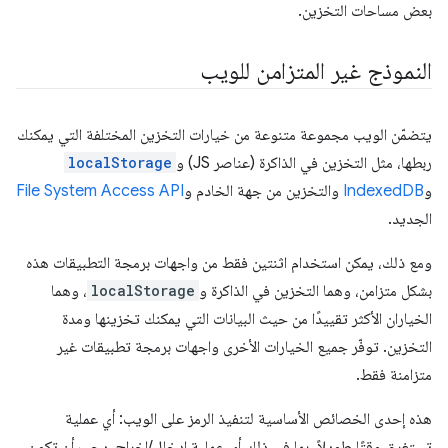
بعض مساحات التخزين.
النموذج غير المتزامن للويب
يتضمّن الويب مجموعة متنوعة من خيارات التخزين المختلفة التي يمكنك
ربطها، مثل التخزين في الذاكرة (عناصر JS) و
localStorage
و
IndexedDB
والتخزين من جهة الخادم و
File System Access API
الجديد.
ومع ذلك، يمكن استخدام اثنتين فقط من واجهات برمجة التطبيقات هذه
بشكل متزامن، وهما التخزين في الذاكرة و
localStorage
، وهما
الخياران الأكثر تقييدًا من حيث البيانات التي يمكنك تخزينها ومدة
التخزين. توفّر جميع الخيارات الأخرى واجهات برمجة تطبيقات غير
متزامنة فقط.
هذه إحدى الخصائص الأساسية لتنفيذ الرمز على الويب: أي عملية
تستغرق وقتًا طويلاً، بما في ذلك أي عملية إدخال/إخراج، يجب أن تكون