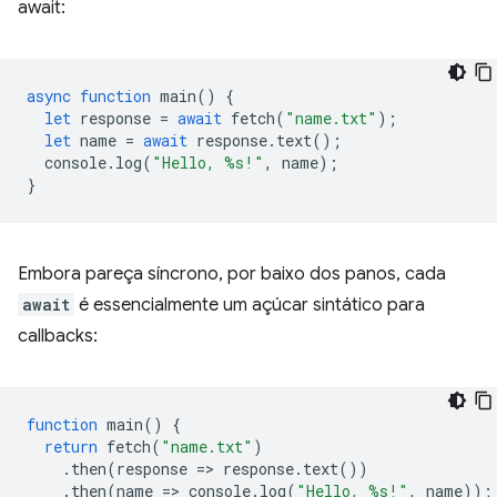
await:
async
function
main
()
{
let
response
=
await
fetch
(
"name.txt"
);
let
name
=
await
response
.
text
();
console
.
log
(
"Hello, %s!"
,
name
);
}
Embora pareça síncrono, por baixo dos panos, cada
await
é essencialmente um açúcar sintático para
callbacks:
function
main
()
{
return
fetch
(
"name.txt"
)
.
then
(
response
=
>
response
.
text
())
.
then
(
name
=
>
console
.
log
(
"Hello, %s!"
,
name
));