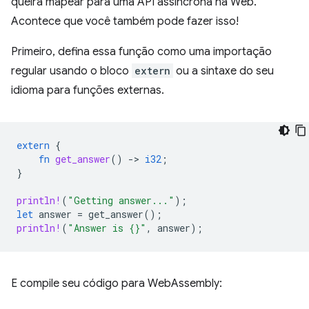
queira mapear para uma API assíncrona na Web.
Acontece que você também pode fazer isso!
Primeiro, defina essa função como uma importação
regular usando o bloco
extern
ou a sintaxe do seu
idioma para funções externas.
extern
{
fn
get_answer
()
-
>
i32
;
}
println!
(
"Getting answer..."
);
let
answer
=
get_answer
();
println!
(
"Answer is {}"
,
answer
);
E compile seu código para WebAssembly: