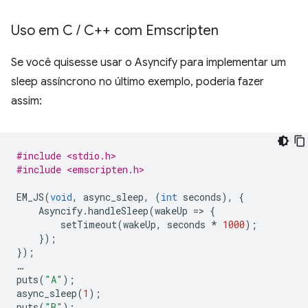
Uso em C
/
C++ com Emscripten
Se você quisesse usar o Asyncify para implementar um
sleep assíncrono no último exemplo, poderia fazer
assim:
#include <stdio.h>
#include <emscripten.h>
EM_JS
(
void
,
async_sleep
,
(
int
seconds
),
{
Asyncify
.
handleSleep
(
wakeUp
=
>
{
setTimeout
(
wakeUp
,
seconds
*
1000
);
});
});
…
puts
(
"A"
);
async_sleep
(
1
);
puts
(
"B"
);