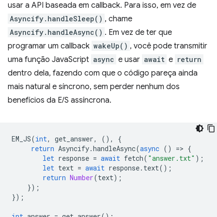
usar a API baseada em callback. Para isso, em vez de
Asyncify.handleSleep()
, chame
Asyncify.handleAsync()
. Em vez de ter que
programar um callback
wakeUp()
, você pode transmitir
uma função JavaScript
async
e usar
await
e
return
dentro dela, fazendo com que o código pareça ainda
mais natural e síncrono, sem perder nenhum dos
benefícios da E/S assíncrona.
EM_JS
(
int
,
get_answer
,
(),
{
return
Asyncify
.
handleAsync
(
async
()
=
>
{
let
response
=
await
fetch
(
"answer.txt"
);
let
text
=
await
response
.
text
();
return
Number
(
text
);
});
});
int
answer
=
get_answer
();