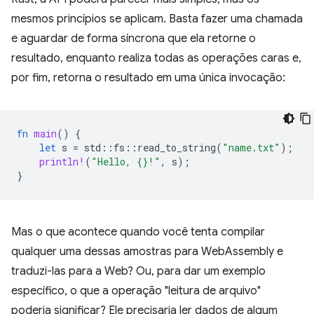
mesmos princípios se aplicam. Basta fazer uma chamada
e aguardar de forma síncrona que ela retorne o
resultado, enquanto realiza todas as operações caras e,
por fim, retorna o resultado em uma única invocação:
fn
main
()
{
let
s
=
std
::
fs
::
read_to_string
(
"name.txt"
);
println!
(
"Hello, {}!"
,
s
);
}
Mas o que acontece quando você tenta compilar
qualquer uma dessas amostras para WebAssembly e
traduzi-las para a Web? Ou, para dar um exemplo
específico, o que a operação "leitura de arquivo"
poderia significar? Ele precisaria ler dados de algum