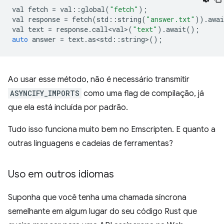
val
fetch
=
val
::
global
(
"fetch"
);
val
response
=
fetch
(
std
::
string
(
"answer.txt"
)).
awai
val
text
=
response
.
call<val>
(
"text"
).
await
();
auto
answer
=
text
.
as<std
::
string
>
();
Ao usar esse método, não é necessário transmitir
ASYNCIFY_IMPORTS
como uma flag de compilação, já
que ela está incluída por padrão.
Tudo isso funciona muito bem no Emscripten. E quanto a
outras linguagens e cadeias de ferramentas?
Uso em outros idiomas
Suponha que você tenha uma chamada síncrona
semelhante em algum lugar do seu código Rust que