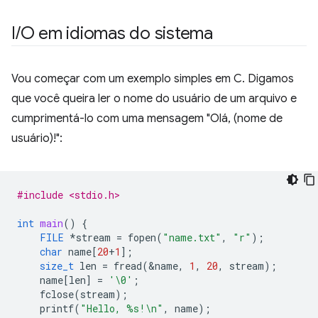
I
/
O em idiomas do sistema
Vou começar com um exemplo simples em C. Digamos
que você queira ler o nome do usuário de um arquivo e
cumprimentá-lo com uma mensagem "Olá, (nome de
usuário)!":
#include <stdio.h>
int
main
()
{
FILE
*
stream
=
fopen
(
"name.txt"
,
"r"
);
char
name
[
20
+
1
];
size_t
len
=
fread
(
&
name
,
1
,
20
,
stream
);
name
[
len
]
=
'\0'
;
fclose
(
stream
);
printf
(
"Hello, %s!
\n
"
,
name
);