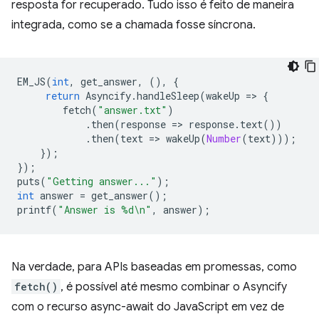
resposta for recuperado. Tudo isso é feito de maneira
integrada, como se a chamada fosse síncrona.
EM_JS
(
int
,
get_answer
,
(),
{
return
Asyncify
.
handleSleep
(
wakeUp
=
>
{
fetch
(
"answer.txt"
)
.
then
(
response
=
>
response
.
text
())
.
then
(
text
=
>
wakeUp
(
Number
(
text
)));
});
});
puts
(
"Getting answer..."
);
int
answer
=
get_answer
();
printf
(
"Answer is %d\n"
,
answer
);
Na verdade, para APIs baseadas em promessas, como
fetch()
, é possível até mesmo combinar o Asyncify
com o recurso async-await do JavaScript em vez de