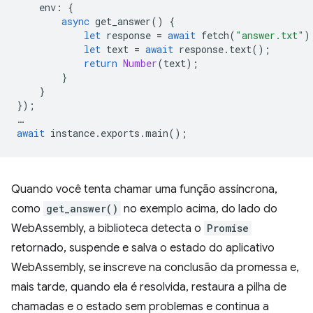
env
:
{
async
get_answer
()
{
let
response
=
await
fetch
(
"answer.txt"
)
let
text
=
await
response
.
text
();
return
Number
(
text
);
}
}
});
…
await
instance
.
exports
.
main
();
Quando você tenta chamar uma função assíncrona,
como
get_answer()
no exemplo acima, do lado do
WebAssembly, a biblioteca detecta o
Promise
retornado, suspende e salva o estado do aplicativo
WebAssembly, se inscreve na conclusão da promessa e,
mais tarde, quando ela é resolvida, restaura a pilha de
chamadas e o estado sem problemas e continua a