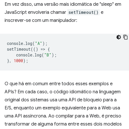
Em vez disso, uma versão mais idiomática de "sleep" em
JavaScript envolveria chamar
setTimeout()
e
inscrever-se com um manipulador:
console
.
log
(
"A"
);
setTimeout
(()
=
>
{
console
.
log
(
"B"
);
},
1000
);
O que há em comum entre todos esses exemplos e
APIs? Em cada caso, o código idiomático na linguagem
original dos sistemas usa uma API de bloqueio para a
E/S, enquanto um exemplo equivalente para a Web usa
uma API assíncrona. Ao compilar para a Web, é preciso
transformar de alguma forma entre esses dois modelos