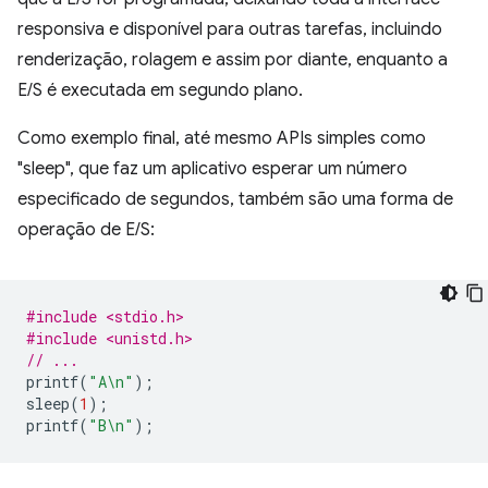
responsiva e disponível para outras tarefas, incluindo
renderização, rolagem e assim por diante, enquanto a
E/S é executada em segundo plano.
Como exemplo final, até mesmo APIs simples como
"sleep", que faz um aplicativo esperar um número
especificado de segundos, também são uma forma de
operação de E/S:
#include <stdio.h>
#include <unistd.h>
// ...
printf
(
"A
\n
"
);
sleep
(
1
);
printf
(
"B
\n
"
);