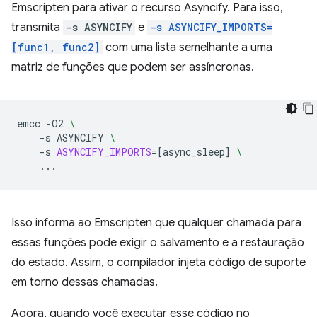
Emscripten para ativar o recurso Asyncify. Para isso,
transmita
-s ASYNCIFY
e
-s ASYNCIFY_IMPORTS=
[func1, func2]
com uma lista semelhante a uma
matriz de funções que podem ser assíncronas.
emcc
-O2
\
-s
ASYNCIFY
\
-s
ASYNCIFY_IMPORTS
=[
async_sleep
]
\
Isso informa ao Emscripten que qualquer chamada para
essas funções pode exigir o salvamento e a restauração
do estado. Assim, o compilador injeta código de suporte
em torno dessas chamadas.
Agora, quando você executar esse código no