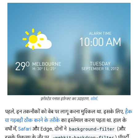
फ़्रॉस्टेड ग्लास इफ़ेक्ट का उदाहरण.
सोर्स
.
पहले, इन तकनीकों को वेब पर लागू करना मुश्किल था. इसके लिए,
हैक
या गड़बड़ी ठीक करने के तरीके
का इस्तेमाल करना पड़ता था. हाल के
वर्षों में,
Safari
और Edge, दोनों ने
background-filter
(और
इसके विकल्प के तौर पर,
-webkit-backdrop-filter
) प्रॉपर्टी